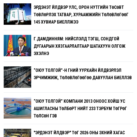
ЭРДЭНЭТ ҮЙЛДВЭР УЛС, ОРОН НУТГИЙН ТӨСӨВТ
ТӨВЛӨРҮҮЛЭХ ТАТВАР, ХУРААМЖИЙН ТӨЛӨВЛӨГӨӨГ
145 ХУВИАР БИЕЛҮҮЛЖЭЭ
Г.ДАМДИННЯМ: НИЙСЛЭЛД ТЭГШ, СОНДГОЙ
ДУГААРЫН ХЯЗГААРЛАЛТААР ШАТАХУУН ОЛГОЖ
ЭХЭЛНЭ
“ОЮУ ТОЛГОЙ”-Н ГҮНИЙ УУРХАЙН ҮЙЛДВЭРЛЭЛ
ЭРЧИМЖИЖ, ТӨЛӨВЛӨГӨӨГӨӨ ДАВУУЛАН БИЕЛҮҮЛЭВ
“ОЮУ ТОЛГОЙ” КОМПАНИ 2013 ОНООС ХОЙШ УС
АШИГЛАСНЫ ТӨЛБӨРТ НИЙТ 233 ТЭРБУМ ТӨГРӨГ
ТӨЛСӨН ГЭВ
"ЭРДЭНЭТ ҮЙЛДВЭР" ТӨҮГ 2026 ОНЫ ЭХНИЙ ХАГАС