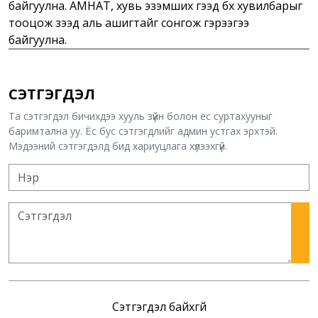
байгуулна. АМНАТ, хувь эзэмших гээд бүх хувилбарыг
тооцож үзээд аль ашигтайг сонгож гэрээгээ
байгуулна.
СЭТГЭГДЭЛ
Та сэтгэгдэл бичихдээ хууль зүйн болон ёс суртахууныг
баримтална уу. Ёс бус сэтгэгдлийг админ устгах эрхтэй.
Мэдээний сэтгэгдэлд бид хариуцлага хүлээхгүй.
Сэтгэгдэл байхгүй