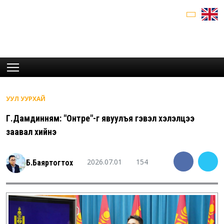
УУЛ УУРХАЙ
Г.Дамдинням: "Онтре"-г явуулъя гэвэл хэлэлцээ
заавал хийнэ
2026.07.01
154
Б.Баяртогтох