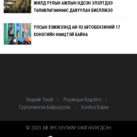
ЖИЛД УУЛЫН АЖЛЫН ҮНДСЭН ҮЗҮҮЛЭЛТҮҮДЭЭ
ТӨЛӨВЛӨГӨӨНӨӨС ДАВУУЛАН БИЕЛҮҮЛЖЭЭ
УЛСЫН ХЭМЖЭЭНД АИ-92 АВТОБЕНЗИНИЙ 17
ХОНОГИЙН НӨӨЦТЭЙ БАЙНА
Бидний Тухай
Редакцын Бодлого
Сурталчилгаа Байршуулах
Холбоо Барих
© 2023. БҮХ ЭРХ ХУУЛИАР ХАМГААЛАГДСАН