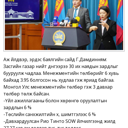
Аж үйлдвэр, эрдэс баялгийн сайд Г.Дамдинням:
Засгийн газар нийт дүнгээрээ 30 их наядын зардлыг
бууруулж чадлаа. Менежментийн төлбөрийг 6 хувь
байхад 3.95 болгосон нь худлаа гэж яриад байгаа.
Монгол Улс менежментийн төлбөр гэж 3 давхар
төлбөр төлж байсан.
-Үйл ажиллагааны болон хөрөнгө оруулалтын
зардлын 6 %
-Төслийн санхүүжилтийн хүү, шимтгэлээс 6 %
-Давхардуулсан Рио Тинто SOW үйлчилгээнд жилд