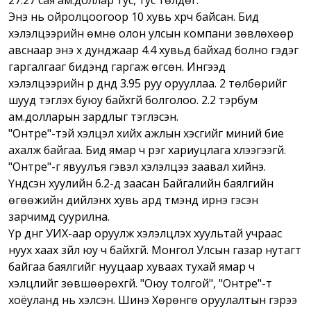
27.27 сая ам.доллар тус, тус төлдөг.
Энэ нь ойролцоогоор 10 хувь хүрч байсан. Бид
хэлэлцээрийн өмнө олон улсын компани зөвлөхөөр
авснаар энэ хүү дунджаар 4.4 хувьд байхад болно гэдэг
гаргалгааг бидэнд гаргаж өгсөн. Ингээд
хэлэлцээрийн үр дүнд 3.95 руу орууллаа. 2 төлбөрийг
шууд тэглэх буюу байхгүй болголоо. 2.2 тэрбум
ам.долларын зардлыг тэглэсэн.
"Онтре"-тэй хэлцэл хийх ажлын хэсгийг миний бие
ахалж байгаа. Бид ямар ч үүрэг хариуцлага хүлээгээгүй.
"Онтре"-г явуулъя гэвэл хэлэлцээ заавал хийнэ.
Үндсэн хуулийн 6.2-д заасан Байгалийн баялгийн
өгөөжийн дийлэнх хувь ард түмэнд ирнэ гэсэн
зарчимд суурилна.
Үр дүнг УИХ-аар оруулж хэлэлцүүлэх хуультай учраас
нуух хаах зүйл юу ч байхгүй. Монгол Улсын газар нутагт
байгаа баялгийг нууцаар хуваах тухай ямар ч
хэлцлийг зөвшөөрөхгүй. "Оюу толгой", "Онтре"-т
хоёуланд нь хэлсэн. Шинэ Хөрөнгө оруулалтын гэрээ