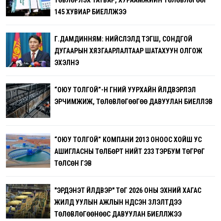
ТӨВЛӨРҮҮЛЭХ ТАТВАР, ХУРААМЖИЙН ТӨЛӨВЛӨГӨӨГ
145 ХУВИАР БИЕЛҮҮЛЖЭЭ
Г.ДАМДИННЯМ: НИЙСЛЭЛД ТЭГШ, СОНДГОЙ
ДУГААРЫН ХЯЗГААРЛАЛТААР ШАТАХУУН ОЛГОЖ
ЭХЭЛНЭ
“ОЮУ ТОЛГОЙ”-Н ГҮНИЙ УУРХАЙН ҮЙЛДВЭРЛЭЛ
ЭРЧИМЖИЖ, ТӨЛӨВЛӨГӨӨГӨӨ ДАВУУЛАН БИЕЛҮҮЛЭВ
“ОЮУ ТОЛГОЙ” КОМПАНИ 2013 ОНООС ХОЙШ УС
АШИГЛАСНЫ ТӨЛБӨРТ НИЙТ 233 ТЭРБУМ ТӨГРӨГ
ТӨЛСӨН ГЭВ
"ЭРДЭНЭТ ҮЙЛДВЭР" ТӨҮГ 2026 ОНЫ ЭХНИЙ ХАГАС
ЖИЛД УУЛЫН АЖЛЫН ҮНДСЭН ҮЗҮҮЛЭЛТҮҮДЭЭ
ТӨЛӨВЛӨГӨӨНӨӨС ДАВУУЛАН БИЕЛҮҮЛЖЭЭ