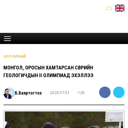
УУЛ УУРХАЙ
МОНГОЛ, ОРОСЫН ХАМТАРСАН ӨСВӨРИЙН
ГЕОЛОГИЧДЫН II ОЛИМПИАД ЭХЭЛЛЭЭ
2026.07.01
126
Б.Баяртогтох