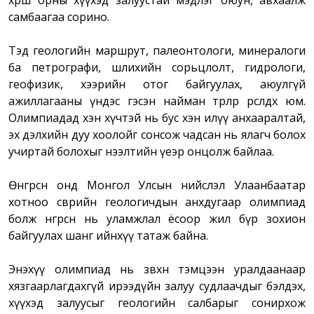
хөрш орны хүүхэд залуустай мэдлэг оюун, авхаалж
самбаагаа сорино.
Тэд геологийн маршрут, палеонтологи, минералоги
ба петрографи, шлихийн сорьцлолт, гидрологи,
геофизик, хээрийн отог байгуулах, аюулгүй
ажиллагааны үндэс гэсэн найман төрлөөр өрсөлдөх юм.
Олимпиадад хэн хүчтэй нь бус хэн илүү анхааралтай,
эх дэлхийн дуу хоолойг сонсож чадсан нь ялагч болох
учиртай болохыг нээлтийн үеэр онцолж байлаа.
Өнгөрсөн онд Монгол Улсын нийслэл Улаанбаатар
хотноо өсвөрийн геологичдын анхдугаар олимпиад
болж өнгөрсөн нь уламжлал ёсоор жил бүр зохион
байгуулах шанг ийнхүү татаж байна.
Энэхүү олимпиад нь зөвхөн тэмцээн уралдаанаар
хязгаарлагдахгүй ирээдүйн залуу судлаачдыг бэлдэх,
хүүхэд залуусыг геологийн салбарыг сонирхож