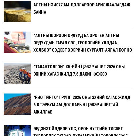
АЛТНЫ ҮНЭ 4077 АМ.ДОЛЛАРООР АРИЛЖААЛАГДАЖ
БАЙНА
“АЛТНЫ ШОРООН ОРДУУД БА ОРОГЕН АЛТНЫ
ОРДУУДЫН ГАРАЛ ҮҮСЭЛ, ГЕОЛОГИЙН УЯЛДАА
ХОЛБОО” СЭДЭВТ ХЭЭРИЙН СУРГАЛТ-АЯЛАЛ БОЛНО
“ТАВАНТОЛГОЙ” ХК-ИЙН ЦЭВЭР АШИГ 2026 ОНЫ
ЭХНИЙ ХАГАС ЖИЛД 7.6 ДАХИН ӨСЖЭЭ
"РИО ТИНТО" ГРУПП 2026 ОНЫ ЭХНИЙ ХАГАС ЖИЛД
6.8 ТЭРБУМ АМ.ДОЛЛАРЫН ЦЭВЭР АШИГТАЙ
АЖИЛЛАВ
ЭРДЭНЭТ ҮЙЛДВЭР УЛС, ОРОН НУТГИЙН ТӨСӨВТ