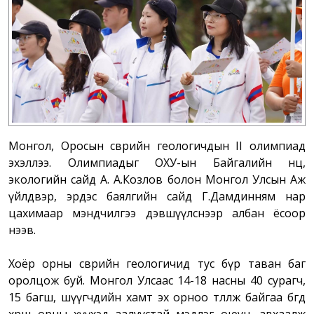
Монгол, Оросын өсвөрийн геологичдын II олимпиад
эхэллээ. Олимпиадыг ОХУ-ын Байгалийн нөөц,
экологийн сайд А. А.Козлов болон Монгол Улсын Аж
үйлдвэр, эрдэс баялгийн сайд Г.Дамдинням нар
цахимаар мэндчилгээ дэвшүүлснээр албан ёсоор
нээв.
Хоёр орны өсвөрийн геологичид тус бүр таван баг
оролцож буй. Монгол Улсаас 14-18 насны 40 сурагч,
15 багш, шүүгчдийн хамт эх орноо төлөөлж байгаа бөгөөд