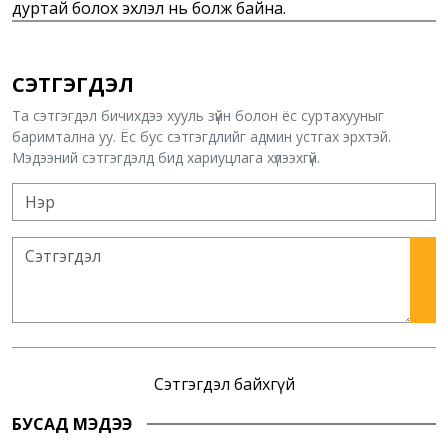
дуртай болох эхлэл нь болж байна.
СЭТГЭГДЭЛ
Та сэтгэгдэл бичихдээ хууль зүйн болон ёс суртахууныг
баримтална уу. Ёс бус сэтгэгдлийг админ устгах эрхтэй.
Мэдээний сэтгэгдэлд бид хариуцлага хүлээхгүй.
Сэтгэгдэл байхгүй
БУСАД МЭДЭЭ