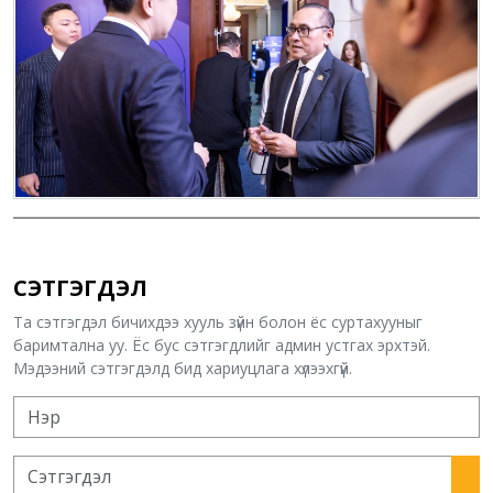
СЭТГЭГДЭЛ
Та сэтгэгдэл бичихдээ хууль зүйн болон ёс суртахууныг
баримтална уу. Ёс бус сэтгэгдлийг админ устгах эрхтэй.
Мэдээний сэтгэгдэлд бид хариуцлага хүлээхгүй.