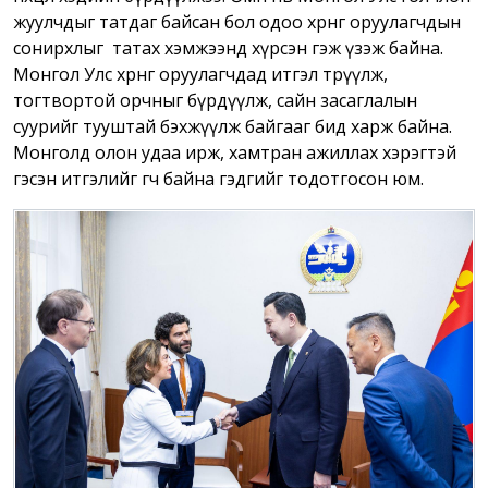
жуулчдыг татдаг байсан бол одоо хөрөнгө оруулагчдын
сонирхлыг татах хэмжээнд хүрсэн гэж үзэж байна.
Монгол Улс хөрөнгө оруулагчдад итгэл төрүүлж,
тогтвортой орчныг бүрдүүлж, сайн засаглалын
суурийг тууштай бэхжүүлж байгааг бид харж байна.
Монголд олон удаа ирж, хамтран ажиллах хэрэгтэй
гэсэн итгэлийг өгч байна гэдгийг тодотгосон юм.