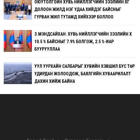
ОЮУТОЛГОЙН ХУВЬ НИЙЛҮҮЛЭГЧИЙН ЗЭЭЛИЙН ХҮҮГ
ДОЛООН ЖИЛД НЭГ УДАА ХИЙДЭГ БАЙСНЫГ
ГУРВАН ЖИЛ ТУТАМД ХИЙХЭЭР БОЛЛОО
З.МЭНДСАЙХАН: ХУВЬ НИЙЛҮҮЛЭГЧИЙН ЗЭЭЛИЙН ХҮҮ
10.5 % БАЙСНЫГ 7.9% БОЛГОЖ, 2.5 %-ИАР
БУУРУУЛЛАА
УУЛ УУРХАЙН САЛБАРЫГ ХУВИЙН ХЭВШИЛ БУС ТӨР
УДИРДАН ЖОЛООДОЖ, БАЯЛГИЙН ХУВААРИЛАЛТ
ДАХИН ХИЙЖ БАЙНА