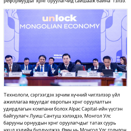
реформуудыг хөрөнгө оруулагчид сайшааж байна” гэлээ.
Технологи, сэргээгдэх эрчим хүчний чиглэлээр үйл
ажиллагаа явуулдаг европын хөрөнгө оруулалтын
удирдлагын компани болох Alpac Capital-ийн үүсгэн
байгуулагч Луиш Сантуш хэлэхдээ, Монгол Улс
барууны орнуудын хөрөнгө оруулагчдыг татах суурь
нөхцөлөө хэдийн бүрдүүлжээ. Өмнө нь Монгол Улс голчлон