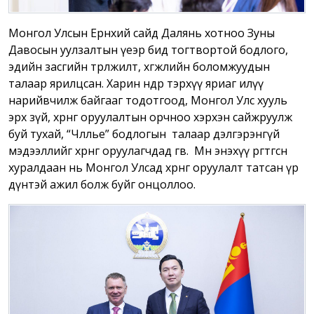
Монгол Улсын Ерөнхий сайд Далянь хотноо Зуны
Давосын уулзалтын үеэр бид тогтвортой бодлого,
эдийн засгийн төрөлжилт, хөгжлийн боломжуудын
талаар ярилцсан. Харин өнөөдөр тэрхүү яриаг илүү
нарийвчилж байгааг тодотгоод, Монгол Улс хууль
эрх зүй, хөрөнгө оруулалтын орчноо хэрхэн сайжруулж
буй тухай, “Чөлөөлье” бодлогын талаар дэлгэрэнгүй
мэдээллийг хөрөнгө оруулагчдад өгөв. Мөн энэхүү өргөтгөсөн
хуралдаан нь Монгол Улсад хөрөнгө оруулалт татсан үр
дүнтэй ажил болж буйг онцоллоо.