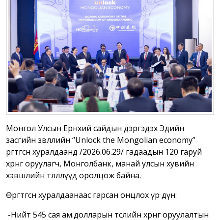
Монгол Улсын Ерөнхий сайдын дэргэдэх Эдийн
засгийн зөвлөлийн “Unlock the Mongolian economy”
өргөтгөсөн хуралдаанд /2026.06.29/ гадаадын 120 гаруй
хөрөнгө оруулагч, Монголбанк, манай улсын хувийн
хэвшлийн төлөөллүүд оролцож байна.
Өргөтгөсөн хуралдаанаас гарсан онцлох үр дүн:
-Нийт 545 сая ам.долларын төслийн хөрөнгө оруулалтын