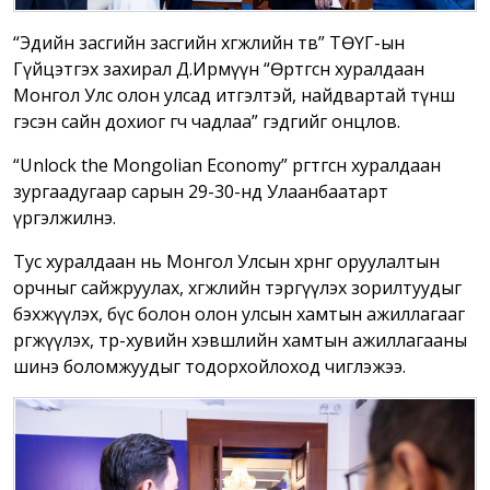
“Эдийн засгийн засгийн хөгжлийн төв” ТӨҮГ-ын
Гүйцэтгэх захирал Д.Ирмүүн “Өртгөсөн хуралдаан
Монгол Улс олон улсад итгэлтэй, найдвартай түнш
гэсэн сайн дохиог өгч чадлаа” гэдгийг онцлов.
“Unlock the Mongolian Economy” өргөтгөсөн хуралдаан
зургаадугаар сарын 29-30-нд Улаанбаатарт
үргэлжилнэ.
Тус хуралдаан нь Монгол Улсын хөрөнгө оруулалтын
орчныг сайжруулах, хөгжлийн тэргүүлэх зорилтуудыг
бэхжүүлэх, бүс болон олон улсын хамтын ажиллагааг
өргөжүүлэх, төр-хувийн хэвшлийн хамтын ажиллагааны
шинэ боломжуудыг тодорхойлоход чиглэжээ.