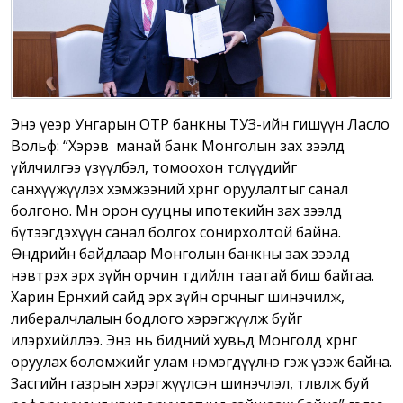
Энэ үеэр Унгарын OTP банкны ТУЗ-ийн гишүүн Ласло
Вольф: “Хэрэв манай банк Монголын зах зээлд
үйлчилгээ үзүүлбэл, томоохон төслүүдийг
санхүүжүүлэх хэмжээний хөрөнгө оруулалтыг санал
болгоно. Мөн орон сууцны ипотекийн зах зээлд
бүтээгдэхүүн санал болгох сонирхолтой байна.
Өнөөдрийн байдлаар Монголын банкны зах зээлд
нэвтрэх эрх зүйн орчин төдийлөн таатай биш байгаа.
Харин Ерөнхий сайд эрх зүйн орчныг шинэчилж,
либералчлалын бодлого хэрэгжүүлж буйг
илэрхийллээ. Энэ нь бидний хувьд Монголд хөрөнгө
оруулах боломжийг улам нэмэгдүүлнэ гэж үзэж байна.
Засгийн газрын хэрэгжүүлсэн шинэчлэл, төлөвлөж буй