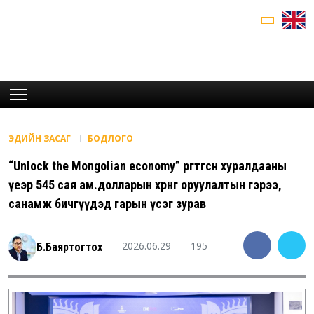
ЭДИЙН ЗАСАГ
БОДЛОГО
“Unlock the Mongolian economy” өргөтгөсөн хуралдааны
үеэр 545 сая ам.долларын хөрөнгө оруулалтын гэрээ,
санамж бичгүүдэд гарын үсэг зурав
2026.06.29
195
Б.Баяртогтох