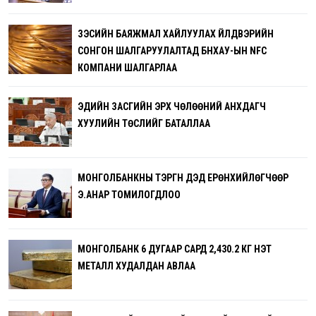
ЗЭСИЙН БАЯЖМАЛ ХАЙЛУУЛАХ ҮЙЛДВЭРИЙН
СОНГОН ШАЛГАРУУЛАЛТАД БНХАУ-ЫН NFC
КОМПАНИ ШАЛГАРЛАА
ЭДИЙН ЗАСГИЙН ЭРХ ЧӨЛӨӨНИЙ АНХДАГЧ
ХУУЛИЙН ТӨСЛИЙГ БАТАЛЛАА
МОНГОЛБАНКНЫ ТЭРГҮҮН ДЭД ЕРӨНХИЙЛӨГЧӨӨР
Э.АНАР ТОМИЛОГДЛОО
МОНГОЛБАНК 6 ДУГААР САРД 2,430.2 КГ ҮНЭТ
МЕТАЛЛ ХУДАЛДАН АВЛАА