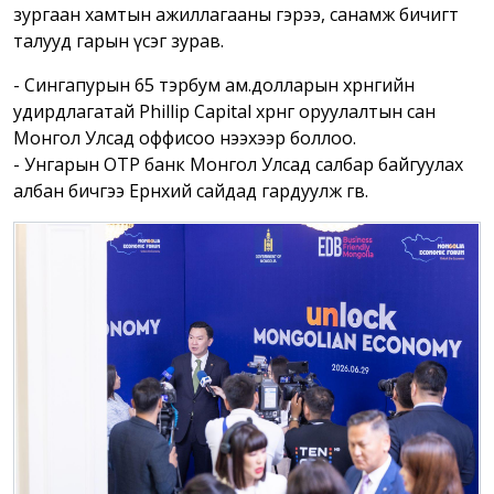
зургаан хамтын ажиллагааны гэрээ, санамж бичигт
талууд гарын үсэг зурав.
- Сингапурын 65 тэрбум ам.долларын хөрөнгийн
удирдлагатай Phillip Capital хөрөнгө оруулалтын сан
Монгол Улсад оффисоо нээхээр боллоо.
- Унгарын OTP банк Монгол Улсад салбар байгуулах
албан бичгээ Ерөнхий сайдад гардуулж өгөв.