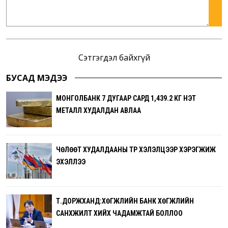
Сэтгэгдэл байхгүй
БУСАД МЭДЭЭ
МОНГОЛБАНК 7 ДУГААР САРД 1,439.2 КГ ҮНЭТ
МЕТАЛЛ ХУДАЛДАН АВЛАА
ЧӨЛӨӨТ ХУДАЛДААНЫ ТҮР ХЭЛЭЛЦЭЭР ХЭРЭГЖИЖ
ЭХЭЛЛЭЭ
Т.ДОРЖХАНД:ХӨГЖЛИЙН БАНК ХӨГЖЛИЙН
САНХҮҮЖИЛТ ХИЙХ ЧАДАМЖТАЙ БОЛЛОО