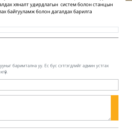
галдах хяналт удирдлагын систем болон станцын
 туслах байгууламж болон дагалдах барилга
хууныг баримтална уу. Ёс бус сэтгэгдлийг админ устгах
гүй.