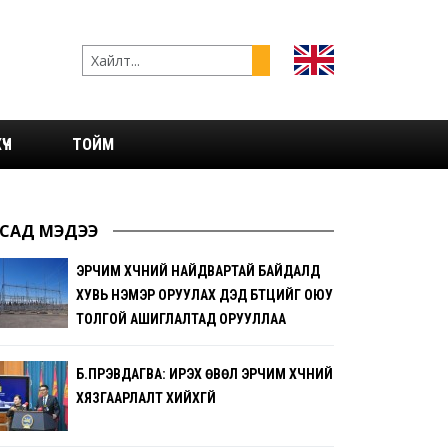
ҮЧ
ТОЙМ
САД МЭДЭЭ
ЭРЧИМ ХҮЧНИЙ НАЙДВАРТАЙ БАЙДАЛД
ХУВЬ НЭМЭР ОРУУЛАХ ДЭД БҮТЦИЙГ ОЮУ
ТОЛГОЙ АШИГЛАЛТАД ОРУУЛЛАА
Б.ПҮРЭВДАГВА: ИРЭХ ӨВӨЛ ЭРЧИМ ХҮЧНИЙ
ХЯЗГААРЛАЛТ ХИЙХГҮЙ