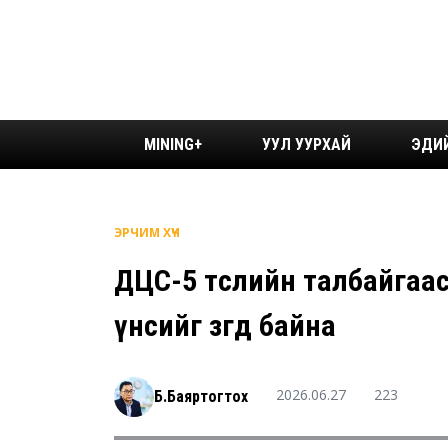
MINING+
УУЛ УУРХАЙ
ЭДИ
ЭРЧИМ ХҮЧ
ДЦС-5 төслийн талбайгаа
үнсийг зөөгөөд байна
2026.06.27
223
Б.Баяртогтох