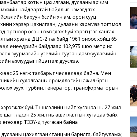
лаанбаатар хотын цахилгаан, дулааны эрчим
нгамжийн найдвартай байдлыг нэмэгдүүлэх
слэлийн баруун бүсийн хүн ам, орон сууц,
эхийн хэрээр цахилгаан, дулааны хэрэглээ тогтмол
д орсноор өсөн нэмэгдэж буй хэрэгцээг хангах
алтын хүрээнд ДЦС-2 талбайд 1961 оноос хойш 65
гөөд өнөөдрийн байдлаар 102,975 шоо метр үнс
болох зуурмагийн узелийн туузан дамжуулагчийн
рийн ажлуудыг гүйцэтгэж дуусжээ.
өхөөс 25 нэгж талбарыг чөлөөлөөд байна. Мөн
хникийн судалгааны өрөмдлөгийн ажил бүрэн
болох зуух, турбин, генератор, трансформаторын
хэрэгжүүлж буй. Түншлэлийн нийт хугацаа нь 27 жил
 үе шат, үлдсэн 25 жил нь ашиглалтын хугацаа байх
 өгөхөөр ТЭЗҮ-д тусгасан байна.
й дулааны цахилгаан станцын барилга, байгууламж,