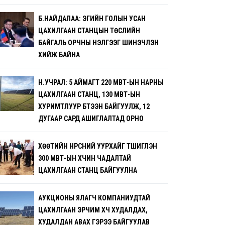
Б.НАЙДАЛАА: ЭГИЙН ГОЛЫН УСАН
ЦАХИЛГААН СТАНЦЫН ТӨСЛИЙН
БАЙГАЛЬ ОРЧНЫ ҮНЭЛГЭЭГ ШИНЭЧЛЭН
ХИЙЖ БАЙНА
Н.УЧРАЛ: 5 АЙМАГТ 220 МВТ-ЫН НАРНЫ
ЦАХИЛГААН СТАНЦ, 130 МВТ-ЫН
ХУРИМТЛУУР БҮТЭЭН БАЙГУУЛЖ, 12
ДУГААР САРД АШИГЛАЛТАД ОРНО
ХӨӨТИЙН НҮҮРСНИЙ УУРХАЙГ ТҮШИГЛЭН
300 МВТ-ЫН ХҮЧИН ЧАДАЛТАЙ
ЦАХИЛГААН СТАНЦ БАЙГУУЛНА
АУКЦИОНЫ ЯЛАГЧ КОМПАНИУДТАЙ
ЦАХИЛГААН ЭРЧИМ ХҮЧ ХУДАЛДАХ,
ХУДАЛДАН АВАХ ГЭРЭЭ БАЙГУУЛАВ