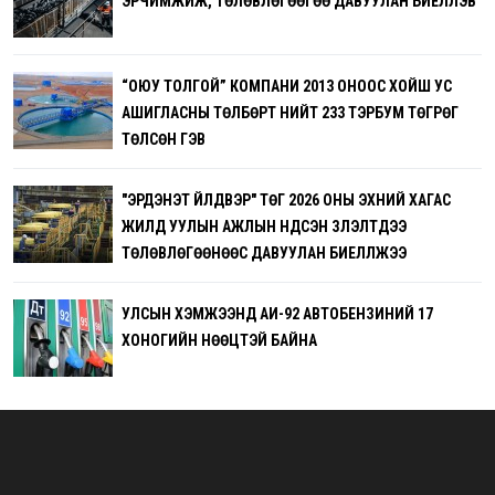
ЭРЧИМЖИЖ, ТӨЛӨВЛӨГӨӨГӨӨ ДАВУУЛАН БИЕЛҮҮЛЭВ
“ОЮУ ТОЛГОЙ” КОМПАНИ 2013 ОНООС ХОЙШ УС
АШИГЛАСНЫ ТӨЛБӨРТ НИЙТ 233 ТЭРБУМ ТӨГРӨГ
ТӨЛСӨН ГЭВ
"ЭРДЭНЭТ ҮЙЛДВЭР" ТӨҮГ 2026 ОНЫ ЭХНИЙ ХАГАС
ЖИЛД УУЛЫН АЖЛЫН ҮНДСЭН ҮЗҮҮЛЭЛТҮҮДЭЭ
ТӨЛӨВЛӨГӨӨНӨӨС ДАВУУЛАН БИЕЛҮҮЛЖЭЭ
УЛСЫН ХЭМЖЭЭНД АИ-92 АВТОБЕНЗИНИЙ 17
ХОНОГИЙН НӨӨЦТЭЙ БАЙНА