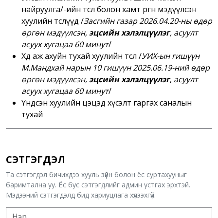
найруулга/-ийн төсөл болон хамт өргөн мэдүүлсэн
хуулийн төслүүд
/
Засгийн газар 2026.04.20-ны өдөр
өргөн мэдүүлсэн,
эцсийн хэлэлцүүлэг
,
асуулт
асуух хугацаа
6
0 минут
/
Хөдөө аж ахуйн тухай хуулийн төсөл
/
УИХ-ын гишүүн
М.Мандхай нарын 10 гишүүн 2025.06.19-ний өдөр
өргөн мэдүүлсэн,
эцсийн хэлэлцүүлэг
,
асуулт
асуух хугацаа
6
0 минут
/
Үндсэн хуулийн цэцэд хүсэлт гаргах саналын
тухай
СЭТГЭГДЭЛ
Та сэтгэгдэл бичихдээ хууль зүйн болон ёс суртахууныг
баримтална уу. Ёс бус сэтгэгдлийг админ устгах эрхтэй.
Мэдээний сэтгэгдэлд бид хариуцлага хүлээхгүй.