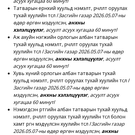
асуух хугацаа
6
0 минут
/
Татварын ерөнхий хуульд нэмэлт, өөрчлөлт оруулах
тухай хуулийн төсөл
/
Засгийн газар 2026.05.07
-ны
өдөр өргөн мэдүүлсэн,
анхны
хэлэлцүүлэг
,
асуулт асуух хугацаа 60 минут
/
Аж ахуйн нэгжийн орлогын албан татварын
тухай хуульд нэмэлт, өөрчлөлт оруулах тухай
хуулийн төсөл
/
Засгийн газар 2026.05.07
-ны өдөр
өргөн мэдүүлсэн,
анхны хэлэлцүүлэг
,
асуулт
асуух хугацаа 60 минут
/
Хувь хүний орлогын албан татварын тухай
хуульд нэмэлт, өөрчлөлт оруулах тухай хуулийн төсөл
/
Засгийн газар
2026.05.07-ны өдөр өргөн
мэдүүлсэн,
анхны хэлэлцүүлэг
, асуулт асуух
хугацаа 60 минут
/
Нэмэгдсэн өртгийн албан татварын тухай хуульд
нэмэлт, өөрчлөлт оруулах тухай хуулийн төсөл болон
хамт өргөн мэдүүлсэн хуулийн төсөл
/
Засгийн газар
2026.05.07
-ны өдөр өргөн мэдүүлсэн,
анхны