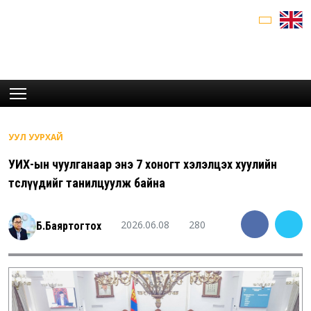
УУЛ УУРХАЙ
УИХ-ын чуулганаар энэ 7 хоногт хэлэлцэх хуулийн
төслүүдийг танилцуулж байна
2026.06.08
280
Б.Баяртогтох