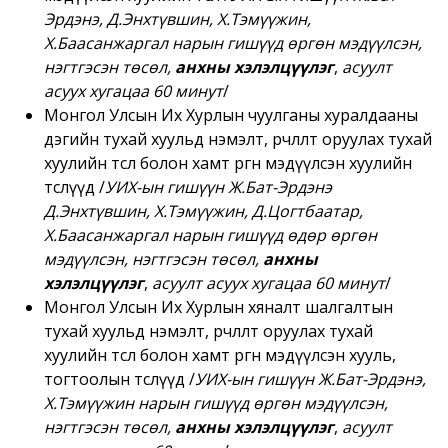
Эрдэнэ, Д.Энхтүвшин, Х.Тэмүүжин,
Х.Баасанжаргал нарын гишүүд өргөн мэдүүлсэн,
нэгтгэсэн төсөл,
анхны хэлэлцүүлэг
,
асуулт
асуух хугацаа
6
0 минут
/
Монгол Улсын Их Хурлын чуулганы хуралдааны
дэгийн тухай хуульд нэмэлт, өөрчлөлт оруулах тухай
хуулийн төсөл болон хамт өргөн мэдүүлсэн хуулийн
төслүүд /
УИХ-ын гишүүн Ж.Бат-Эрдэнэ
Д.Энхтүвшин, Х.Тэмүүжин, Д.Цогтбаатар,
Х.Баасанжаргал нарын гишүүд өдөр өргөн
мэдүүлсэн, нэгтгэсэн төсөл,
анхны
хэлэлцүүлэг
,
асуулт асуух хугацаа
6
0 минут
/
Монгол Улсын Их Хурлын хяналт шалгалтын
тухай хуульд нэмэлт, өөрчлөлт оруулах тухай
хуулийн төсөл болон хамт өргөн мэдүүлсэн хууль,
тогтоолын төслүүд /
УИХ-ын гишүүн Ж.Бат-Эрдэнэ,
Х.Тэмүүжин нарын гишүүд өргөн мэдүүлсэн,
нэгтгэсэн төсөл,
анхны хэлэлцүүлэг
,
асуулт