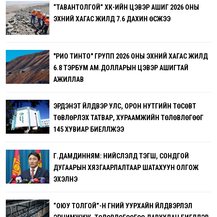
“ТАВАНТОЛГОЙ” ХК-ИЙН ЦЭВЭР АШИГ 2026 ОНЫ
ЭХНИЙ ХАГАС ЖИЛД 7.6 ДАХИН ӨСЖЭЭ
"РИО ТИНТО" ГРУПП 2026 ОНЫ ЭХНИЙ ХАГАС ЖИЛД
6.8 ТЭРБУМ АМ.ДОЛЛАРЫН ЦЭВЭР АШИГТАЙ
АЖИЛЛАВ
ЭРДЭНЭТ ҮЙЛДВЭР УЛС, ОРОН НУТГИЙН ТӨСӨВТ
ТӨВЛӨРҮҮЛЭХ ТАТВАР, ХУРААМЖИЙН ТӨЛӨВЛӨГӨӨГ
145 ХУВИАР БИЕЛҮҮЛЖЭЭ
Г.ДАМДИННЯМ: НИЙСЛЭЛД ТЭГШ, СОНДГОЙ
ДУГААРЫН ХЯЗГААРЛАЛТААР ШАТАХУУН ОЛГОЖ
ЭХЭЛНЭ
“ОЮУ ТОЛГОЙ”-Н ГҮНИЙ УУРХАЙН ҮЙЛДВЭРЛЭЛ