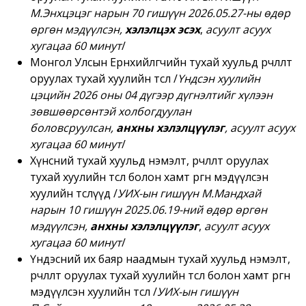
М.Энхцэцэг нарын 70 гишүүн
2026.05.27-ны өдөр
өргөн мэдүүлсэн,
хэлэлцэх эсэх
,
асуулт асуух
хугацаа 60 минут
/
Монгол Улсын Ерөнхийлөгчийн тухай хуульд өөрчлөлт
оруулах тухай хуулийн төсөл /
Үндсэн хуулийн
цэцийн 2026 оны 04 дүгээр дүгнэлтийг хүлээн
зөвшөөрсөнтэй холбогдуулан
боловсруулсан,
анхны хэлэлцүүлэг
,
асуулт асуух
хугацаа 60 минут
/
Хүнсний тухай хуульд нэмэлт, өөрчлөлт оруулах
тухай хуулийн төсөл болон хамт өргөн мэдүүлсэн
хуулийн төслүүд
/
УИХ-ын гишүүн М.Мандхай
нарын 10 гишүүн 2025.06.19
-ний өдөр өргөн
мэдүүлсэн,
анхны хэлэлцүүлэг
,
асуулт асуух
хугацаа 60 минут
/
Үндэсний их баяр наадмын тухай хуульд нэмэлт,
өөрчлөлт оруулах тухай хуулийн төсөл болон хамт өргөн
мэдүүлсэн хуулийн төсөл
/
УИХ-ын гишүүн