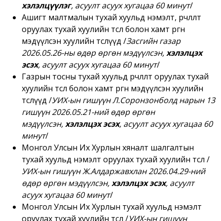
хэлэлцүүлэг
, асуулт асуух хугацаа 60 минут
/
Ашигт малтмалын тухай хуульд нэмэлт, өөрчлөлт
оруулах тухай хуулийн төсөл болон хамт өргөн
мэдүүлсэн хуулийн төслүүд
/
Засгийн газар
2026.05.26-ны өдөр өргөн мэдүүлсэн,
хэлэлцэх
эсэх
, асуулт асуух хугацаа 60 минут
/
Газрын тосны тухай хуульд өөрчлөлт оруулах тухай
хуулийн төсөл болон хамт өргөн мэдүүлсэн хуулийн
төслүүд
/
УИХ-ын гишүүн Л.Соронзонболд нарын 13
гишүүн 2026.05.21-ний өдөр өргөн
мэдүүлсэн,
хэлэлцэх эсэх
, асуулт асуух хугацаа 60
минут
/
Монгол Улсын Их Хурлын хяналт шалгалтын
тухай хуульд нэмэлт оруулах тухай хуулийн төсөл
/
УИХ-ын гишүүн Ж.Алдаржавхлан 2026.04.29-ний
өдөр өргөн мэдүүлсэн,
хэлэлцэх эсэх
, асуулт
асуух хугацаа 60 минут
/
Монгол Улсын Их Хурлын тухай хуульд нэмэлт
оруулах тухай хуулийн төсөл
/
УИХ-ын гишүүн