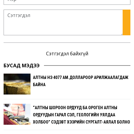
Сэтгэгдэл байхгүй
БУСАД МЭДЭЭ
АЛТНЫ ҮНЭ 4077 АМ.ДОЛЛАРООР АРИЛЖААЛАГДАЖ
БАЙНА
“АЛТНЫ ШОРООН ОРДУУД БА ОРОГЕН АЛТНЫ
ОРДУУДЫН ГАРАЛ ҮҮСЭЛ, ГЕОЛОГИЙН УЯЛДАА
ХОЛБОО” СЭДЭВТ ХЭЭРИЙН СУРГАЛТ-АЯЛАЛ БОЛНО