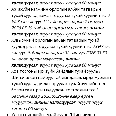
хэлэлцүүлэг
,
асуулт асуух хугацаа 60 минут
/
Аж ахуйн нэгжийн орлогын албан татварын
тухай хуульд нэмэлт оруулах тухай хуулийн төсөл
/
УИХ-ын гишүүн П.Сайнзориг нарын 2 гишүүн
2026.03.19
-ний өдөр өргөн мэдүүлсэн,
анхны
хэлэлцүүлэг
,
асуулт асуух хугацаа 60 минут
/
Хувь хүний орлогын албан татварын тухай
хуульд өөрчлөлт оруулах тухай хуулийн төсөл
/
УИХ-ын
гишүүн Ж.Баярмаа нарын 32 гишүүн 2026.03.30
-
ны өдөр өргөн мэдүүлсэн,
анхны
хэлэлцүүлэг
,
асуулт асуух хугацаа 60 минут
/
Хот тосгоны эрх зүйн байдлын тухай хууль /
Шинэчилсэн найруулга/-ийг дагаж мөрдөх журмын
тухай хуульд өөрчлөлт оруулах тухай хуулийн төсөл
болон хамт өргөн мэдүүлсэн тогтоолын төсөл
/
Засгийн газар 2026.05.26-ны өдөр өргөн
мэдүүлсэн,
анхны хэлэлцүүлэг
,
асуулт асуух
хугацаа 60 минут
/
Улсын нисэхийн тухай хууль /Шинэчилсэн