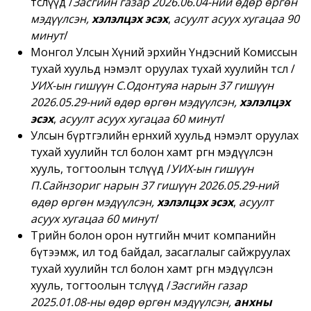
төслүүд
/
Засгийн газар 2026.06.04-ний өдөр өргөн
мэдүүлсэн,
хэлэлцэх эсэх
,
асуулт асуух хугацаа 90
минут
/
Монгол Улсын Хүний эрхийн Үндэсний Комиссын
тухай хуульд нэмэлт оруулах тухай хуулийн төсөл
/
УИХ-ын гишүүн С.Одонтуяа нарын 37 гишүүн
2026.05.29-ний өдөр өргөн мэдүүлсэн,
хэлэлцэх
эсэх
,
асуулт асуух хугацаа 60 минут
/
Улсын бүртгэлийн ерөнхий хуульд нэмэлт оруулах
тухай хуулийн төсөл болон хамт өргөн мэдүүлсэн
хууль, тогтоолын төслүүд
/
УИХ-ын гишүүн
П.Сайнзориг нарын 37 гишүүн 2026.05.29-ний
өдөр өргөн мэдүүлсэн,
хэлэлцэх эсэх
,
асуулт
асуух хугацаа 60 минут
/
Төрийн болон орон нутгийн өмчит компанийн
бүтээмж, ил тод байдал, засаглалыг сайжруулах
тухай хуулийн төсөл болон хамт өргөн мэдүүлсэн
хууль, тогтоолын төслүүд
/
Засгийн газар
2025.01.08-ны өдөр өргөн мэдүүлсэн,
анхны