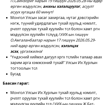
П.Сайнзориг нарын 19 гишүүн 2026.05.28-ны өдөр
өргөн мэдүүлсэн,
анхны хэлэлцүүлэг
, асуулт
асуух хугацаа 60 минут
/
Монгол Улсын засаг захиргаа, нутаг дэвсгэрийн
нэгж, түүний удирдлагын тухай хуульд нэмэлт,
өөрчлөлт оруулах тухай хуулийн төсөл болон хамт өргөн
мэдүүлсэн хуулийн төслүүд
/
УИХ-ын гишүүн
О.Амгаланбаатар
нарын 17 гишүүн 2026.05.29-
ний өдөр өргөн мэдүүлсэн,
хэлэлцэх
эсэх
,
үргэлжилнэ
/
“Үндэсний хиймэл дагуул хөөргөх төслийн талаар авах
зарим арга хэмжээний тухай” Улсын Их Хурлын
тогтоолын төсөл
Бусад
Баасан гараг:
Монгол Улсын Их Хурлын тухай хуульд нэмэлт,
өөрчлөлт оруулах тухай хуулийн төсөл болон хамт өргөн
мэдүүлсэн хуулийн төсөл /
УИХ-ын гишүүн Ж.Бат-