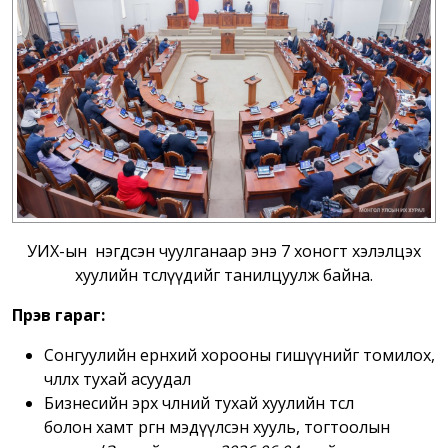
УИХ-ын нэгдсэн чуулганаар энэ 7 хоногт хэлэлцэх
хуулийн төслүүдийг танилцуулж байна.
Пүрэв гараг:
Сонгуулийн ерөнхий хорооны гишүүнийг томилох,
чөлөөлөх тухай асуудал
Бизнесийн эрх чөлөөний тухай хуулийн төсөл
болон
хамт өргөн мэдүүлсэн хууль, тогтоолын