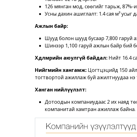
126 мянган мод, сөөгийг тарьж, 87%-
Усны дахин ашиглалт: 1.4 сая м³ усыг 
Ажлын байр:
Шууд болон шууд бусаар 7,800 гаруй 
Шинээр 1,100 гаруй ажлын байр бий б
Хөдөлмөрийн аюулгүй байдал:
Нийт 16.4 са
Нийгмийн хангамж:
Цогтцэцийд 150 айл
тогтвортой ажиллаж буй ажилтнуудаа үнэ 
Ханган нийлүүлэлт:
Дотоодын компаниудаас 2 их наяд төг
компанитай хамтран ажиллаж байна.