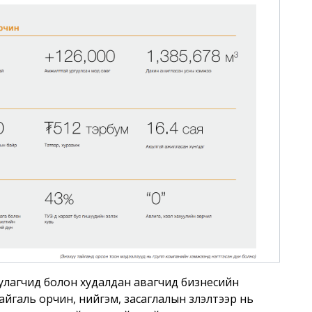
улагчид болон худалдан авагчид бизнесийн
 байгаль орчин, нийгэм, засаглалын үзүүлэлтээр нь