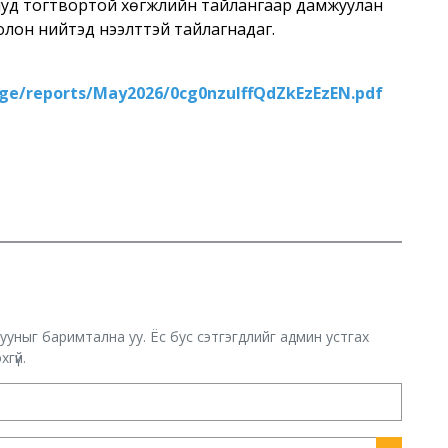
ниуд тогтвортой хөгжлийн тайлангаар дамжуулан
э олон нийтэд нээлттэй тайлагнадаг.
age/reports/May2026/0cg0nzuIffQdZkEzEzEN.pdf
хууныг баримтална уу. Ёс бус сэтгэгдлийг админ устгах
гүй.