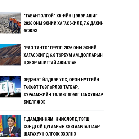
“ТАВАНТОЛГОЙ” ХК-ИЙН ЦЭВЭР АШИГ
2026 ОНЫ ЭХНИЙ ХАГАС ЖИЛД 7.6 ДАХИН
ӨСЖЭЭ
"РИО ТИНТО" ГРУПП 2026 ОНЫ ЭХНИЙ
ХАГАС ЖИЛД 6.8 ТЭРБУМ АМ.ДОЛЛАРЫН
ЦЭВЭР АШИГТАЙ АЖИЛЛАВ
ЭРДЭНЭТ ҮЙЛДВЭР УЛС, ОРОН НУТГИЙН
ТӨСӨВТ ТӨВЛӨРҮҮЛЭХ ТАТВАР,
ХУРААМЖИЙН ТӨЛӨВЛӨГӨӨГ 145 ХУВИАР
БИЕЛҮҮЛЖЭЭ
Г.ДАМДИННЯМ: НИЙСЛЭЛД ТЭГШ,
СОНДГОЙ ДУГААРЫН ХЯЗГААРЛАЛТААР
ШАТАХУУН ОЛГОЖ ЭХЭЛНЭ