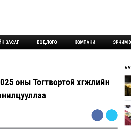
ЙН ЗАСАГ
БОДЛОГО
КОМПАНИ
ЭРЧИМ Х
БУ
025 оны Тогтвортой хөгжлийн
анилцууллаа