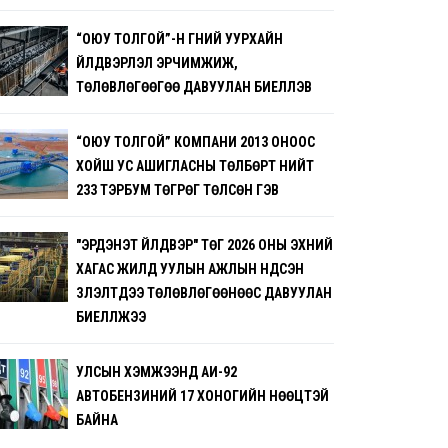
“ОЮУ ТОЛГОЙ”-Н ГҮНИЙ УУРХАЙН
ҮЙЛДВЭРЛЭЛ ЭРЧИМЖИЖ,
ТӨЛӨВЛӨГӨӨГӨӨ ДАВУУЛАН БИЕЛҮҮЛЭВ
“ОЮУ ТОЛГОЙ” КОМПАНИ 2013 ОНООС
ХОЙШ УС АШИГЛАСНЫ ТӨЛБӨРТ НИЙТ
233 ТЭРБУМ ТӨГРӨГ ТӨЛСӨН ГЭВ
"ЭРДЭНЭТ ҮЙЛДВЭР" ТӨҮГ 2026 ОНЫ ЭХНИЙ
ХАГАС ЖИЛД УУЛЫН АЖЛЫН ҮНДСЭН
ҮЗҮҮЛЭЛТҮҮДЭЭ ТӨЛӨВЛӨГӨӨНӨӨС ДАВУУЛАН
БИЕЛҮҮЛЖЭЭ
УЛСЫН ХЭМЖЭЭНД АИ-92
АВТОБЕНЗИНИЙ 17 ХОНОГИЙН НӨӨЦТЭЙ
БАЙНА