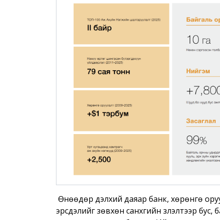
Өнөөдөр дэлхий даяар банк, хөрөнгө ору
эрсдэлийг зөвхөн санхүүгийн үзүүлэлтээр бус,