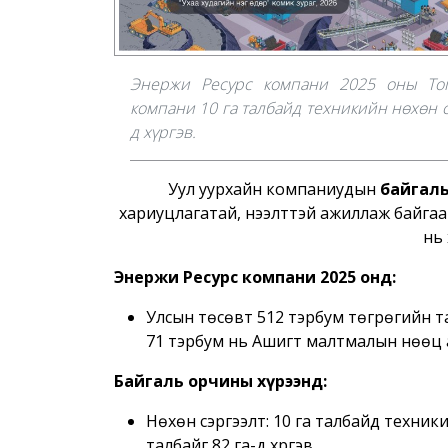
Энержи Ресурс компани 2025 оны Тогт
компани 10 га талбайд техникийн нөхөн с
д хүргэв.
Уул уурхайн компаниудын
байгаль
хариуцлагатай, нээлттэй ажиллаж байгааг
нь
Энержи Ресурс компани 2025 онд:
Улсын төсөвт 512 тэрбум төгрөгийн та
71 тэрбум нь Ашигт малтмалын нөөц
Байгаль орчины хүрээнд:
Нөхөн сэргээлт: 10 га талбайд техник
талбайг 82 га-д хүргэв.