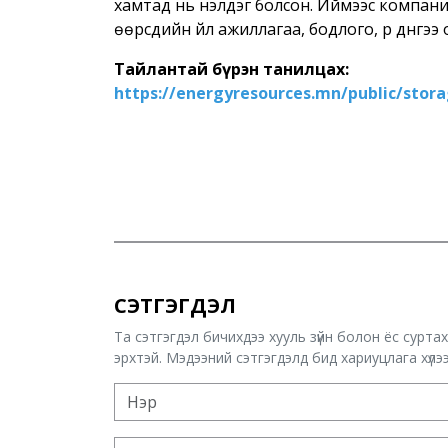
хамтад нь үнэлдэг болсон. Иймээс компа
өөрсдийн үйл ажиллагаа, бодлого, үр дүнгэ
Тайлантай бүрэн танилцах:
https://energyresources.mn/public/stor
СЭТГЭГДЭЛ
Та сэтгэгдэл бичихдээ хууль зүйн болон ёс сурта
эрхтэй. Мэдээний сэтгэгдэлд бид хариуцлага хүлээх