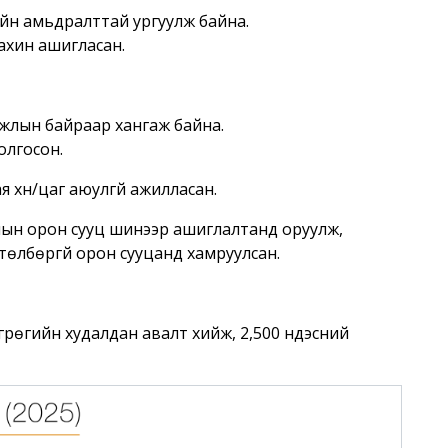
ийн амьдралттай ургуулж байна.
дахин ашигласан.
ажлын байраар хангаж байна.
олгосон.
я хүн/цаг аюулгүй ажилласан.
ын орон сууц шинээр ашиглалтанд оруулж,
төлбөргүй орон сууцанд хамруулсан.
рөгийн худалдан авалт хийж, 2,500 үндэсний