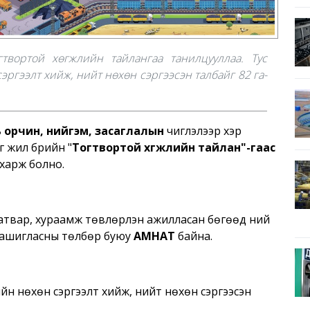
вортой хөгжлийн тайлангаа танилцууллаа. Тус
эргээлт хийж, нийт нөхөн сэргээсэн талбайг 82 га-
 орчин, нийгэм, засаглалын
чиглэлээр хэр
 жил бүрийн "
Тогтвортой хөгжлийн тайлан"-гаас
 харж болно.
твар, хураамж төвлөрүүлэн ажилласан бөгөөд үүний
 ашигласны төлбөр буюу
АМНАТ
байна.
ийн нөхөн сэргээлт хийж, нийт нөхөн сэргээсэн