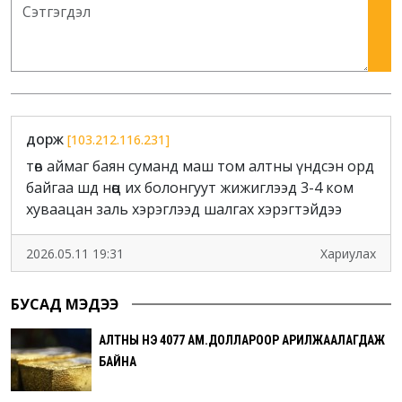
дорж
[103.212.116.231]
төв аймаг баян суманд маш том алтны үндсэн орд
байгаа шд нөөц их болонгуут жижиглээд 3-4 ком
хуваацан заль хэрэглээд шалгах хэрэгтэйдээ
2026.05.11 19:31
Хариулах
БУСАД МЭДЭЭ
АЛТНЫ ҮНЭ 4077 АМ.ДОЛЛАРООР АРИЛЖААЛАГДАЖ
БАЙНА