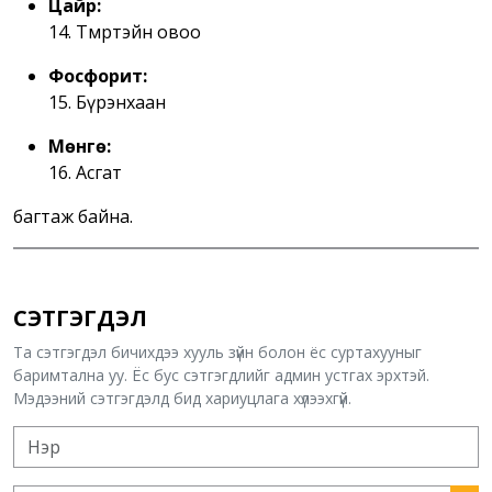
Цайр:
14. Төмөртэйн овоо
Фосфорит:
15. Бүрэнхаан
Мөнгө:
16. Асгат
багтаж байна.
СЭТГЭГДЭЛ
Та сэтгэгдэл бичихдээ хууль зүйн болон ёс суртахууныг
баримтална уу. Ёс бус сэтгэгдлийг админ устгах эрхтэй.
Мэдээний сэтгэгдэлд бид хариуцлага хүлээхгүй.