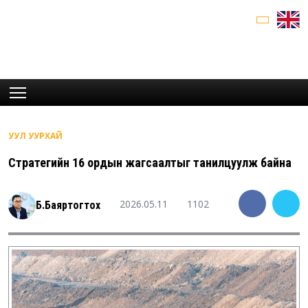
УУЛ УУРХАЙ
Стратегийн 16 ордын жагсаалтыг танилцуулж байна
2026.05.11
1102
Б.Баяртогтох