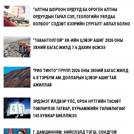
“АЛТНЫ ШОРООН ОРДУУД БА ОРОГЕН АЛТНЫ
ОРДУУДЫН ГАРАЛ ҮҮСЭЛ, ГЕОЛОГИЙН УЯЛДАА
ХОЛБОО” СЭДЭВТ ХЭЭРИЙН СУРГАЛТ-АЯЛАЛ БОЛНО
“ТАВАНТОЛГОЙ” ХК-ИЙН ЦЭВЭР АШИГ 2026 ОНЫ
ЭХНИЙ ХАГАС ЖИЛД 7.6 ДАХИН ӨСЖЭЭ
"РИО ТИНТО" ГРУПП 2026 ОНЫ ЭХНИЙ ХАГАС ЖИЛД
6.8 ТЭРБУМ АМ.ДОЛЛАРЫН ЦЭВЭР АШИГТАЙ
АЖИЛЛАВ
ЭРДЭНЭТ ҮЙЛДВЭР УЛС, ОРОН НУТГИЙН ТӨСӨВТ
ТӨВЛӨРҮҮЛЭХ ТАТВАР, ХУРААМЖИЙН ТӨЛӨВЛӨГӨӨГ
145 ХУВИАР БИЕЛҮҮЛЖЭЭ
Г.ДАМДИННЯМ: НИЙСЛЭЛД ТЭГШ, СОНДГОЙ