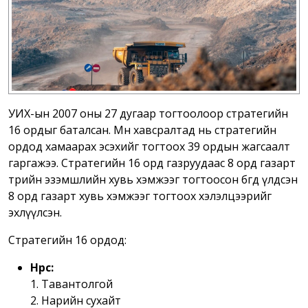
УИХ-ын 2007 оны 27 дугаар тогтоолоор стратегийн
16 ордыг баталсан. Мөн хавсралтад нь стратегийн
ордод хамаарах эсэхийг тогтоох 39 ордын жагсаалт
гаргажээ. Стратегийн 16 орд газруудаас 8 орд газарт
төрийн эзэмшлийн хувь хэмжээг тогтоосон бөгөөд үлдсэн
8 орд газарт хувь хэмжээг тогтоох хэлэлцээрийг
эхлүүлсэн.
Стратегийн 16 ордод:
Нүүрс:
1. Тавантолгой
2. Нарийн сухайт