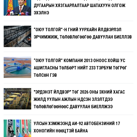
ДУГААРЫН ХЯЗГААРЛАЛТААР ШАТАХУУН ОЛГОЖ
ЭХЭЛНЭ
“ОЮУ ТОЛГОЙ”-Н ГҮНИЙ УУРХАЙН ҮЙЛДВЭРЛЭЛ
ЭРЧИМЖИЖ, ТӨЛӨВЛӨГӨӨГӨӨ ДАВУУЛАН БИЕЛҮҮЛЭВ
“ОЮУ ТОЛГОЙ” КОМПАНИ 2013 ОНООС ХОЙШ УС
АШИГЛАСНЫ ТӨЛБӨРТ НИЙТ 233 ТЭРБУМ ТӨГРӨГ
ТӨЛСӨН ГЭВ
"ЭРДЭНЭТ ҮЙЛДВЭР" ТӨҮГ 2026 ОНЫ ЭХНИЙ ХАГАС
ЖИЛД УУЛЫН АЖЛЫН ҮНДСЭН ҮЗҮҮЛЭЛТҮҮДЭЭ
ТӨЛӨВЛӨГӨӨНӨӨС ДАВУУЛАН БИЕЛҮҮЛЖЭЭ
УЛСЫН ХЭМЖЭЭНД АИ-92 АВТОБЕНЗИНИЙ 17
ХОНОГИЙН НӨӨЦТЭЙ БАЙНА