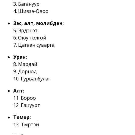
3. Багануур
4. Шивээ-Овоо
Зэс, алт, молибден:
5. Эрдэнэт
6. Оюу толгой
7. Цагаан суварга
Уран:
8. Мардай
9. Дорнод
10. Гурванбулаг
Алт:
11. Бороо
12. Гацуурт
Төмөр:
13. Төмөртэй