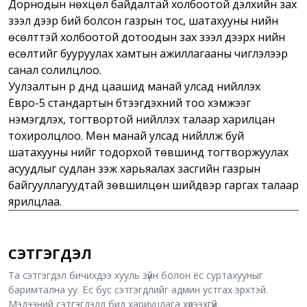
Дорнодын нөхцөл байдалтай холбоотой дэлхийн зах
зээл дээр бий болсон газрын тос, шатахууны үнийн
өсөлттэй холбоотой дотоодын зах зээл дээрх үнийн
өсөлтийг бууруулах хамтын ажиллагааны чиглэлээр
санал солилцлоо.
Уулзалтын үр дүнд цаашид манай улсад нийлүүлэх
Евро-5 стандартын бүтээгдэхүүний тоо хэмжээг
нэмэгдүүлэх, тогтвортой нийлүүлэх талаар харилцан
тохиролцлоо. Мөн манай улсад нийлүүлж буй
шатахууны үнийг тодорхой төвшинд тогтворжуулах
асуудлыг судлан үзэж харьяалах засгийн газрын
байгууллагуудтай зөвшилцөн шийдвэр гаргах талаар
ярилцлаа.
СЭТГЭГДЭЛ
Та сэтгэгдэл бичихдээ хууль зүйн болон ёс суртахууныг
баримтална уу. Ёс бус сэтгэгдлийг админ устгах эрхтэй.
Мэдээний сэтгэгдэлд бид хариуцлага хүлээхгүй.