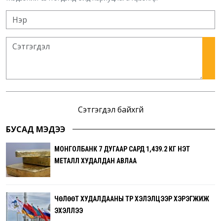
Сэтгэгдэл байхгүй
БУСАД МЭДЭЭ
МОНГОЛБАНК 7 ДУГААР САРД 1,439.2 КГ ҮНЭТ
МЕТАЛЛ ХУДАЛДАН АВЛАА
ЧӨЛӨӨТ ХУДАЛДААНЫ ТҮР ХЭЛЭЛЦЭЭР ХЭРЭГЖИЖ
ЭХЭЛЛЭЭ