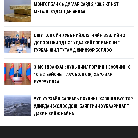
МОНГОЛБАНК 6 ДУГААР САРД 2,430.2 КГ ҮНЭТ
МЕТАЛЛ ХУДАЛДАН АВЛАА
ОЮУТОЛГОЙН ХУВЬ НИЙЛҮҮЛЭГЧИЙН ЗЭЭЛИЙН ХҮҮГ
ДОЛООН ЖИЛД НЭГ УДАА ХИЙДЭГ БАЙСНЫГ
ГУРВАН ЖИЛ ТУТАМД ХИЙХЭЭР БОЛЛОО
З.МЭНДСАЙХАН: ХУВЬ НИЙЛҮҮЛЭГЧИЙН ЗЭЭЛИЙН ХҮҮ
10.5 % БАЙСНЫГ 7.9% БОЛГОЖ, 2.5 %-ИАР
БУУРУУЛЛАА
УУЛ УУРХАЙН САЛБАРЫГ ХУВИЙН ХЭВШИЛ БУС ТӨР
УДИРДАН ЖОЛООДОЖ, БАЯЛГИЙН ХУВААРИЛАЛТ
ДАХИН ХИЙЖ БАЙНА