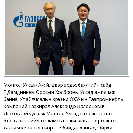
Монгол Улсын Аж үйлдвэр эрдэс баялгийн сайд
Г.Дамдинням Оросын Холбооны Улсад ажиллаж
байна. Уг айлчлалын хүрээнд ОХУ-ын Газпромнефть
компанийн захирал Александр Валерьевич
Дюковтэй уулзаж Монгол Улсад газрын тосны
бүтээгдэхүүн нийлүүлэх хамтын ажиллагааг өргөжүүлэх,
хангамжийн тогтвортой байдаг хангах, Ойрхи