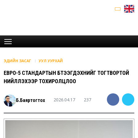
ЭДИЙН ЗАСАГ
УУЛ УУРХАЙ
ЕВРО-5 СТАНДАРТЫН БҮТЭЭГДЭХҮҮНИЙГ ТОГТВОРТОЙ
НИЙЛҮҮЛЭХЭЭР ТОХИРОЛЦЛОО
2026.04.17
237
Б.Баяртогтох