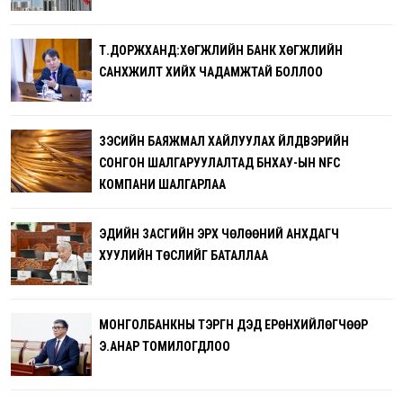
Т.ДОРЖХАНД:ХӨГЖЛИЙН БАНК ХӨГЖЛИЙН
САНХҮҮЖИЛТ ХИЙХ ЧАДАМЖТАЙ БОЛЛОО
ЗЭСИЙН БАЯЖМАЛ ХАЙЛУУЛАХ ҮЙЛДВЭРИЙН
СОНГОН ШАЛГАРУУЛАЛТАД БНХАУ-ЫН NFC
КОМПАНИ ШАЛГАРЛАА
ЭДИЙН ЗАСГИЙН ЭРХ ЧӨЛӨӨНИЙ АНХДАГЧ
ХУУЛИЙН ТӨСЛИЙГ БАТАЛЛАА
МОНГОЛБАНКНЫ ТЭРГҮҮН ДЭД ЕРӨНХИЙЛӨГЧӨӨР
Э.АНАР ТОМИЛОГДЛОО