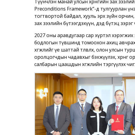
Түүнчлэн манай улсын хөрөнгийн зах зээлий
Preconditions Framework”-д тулгуурлан үн
тогтвортой байдал, хууль эрх зүйн орчин,
зах зээлийн бүтээгдэхүүн, дэд бүтэц зэрэг
2027 оны аравдугаар сар хүртэл хэрэгжих эн
бодлогын түвшинд томоохон ахиц авчрах а
хөгжлийг үе шаттай төлөвлөх, олон улсын тур
оролцогчдын чадавхыг бэхжүүлэх, хөрөнгө
салбарын цаашдын хөгжлийн тэргүүлэх чи