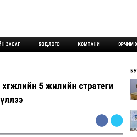
ЙН ЗАСАГ
БОДЛОГО
КОМПАНИ
ЭРЧИМ Х
БУ
н хөгжлийн 5 жилийн стратеги
үүллээ