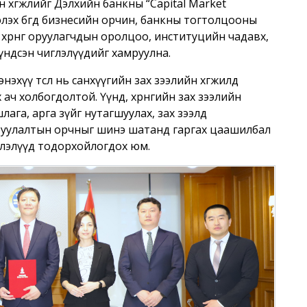
н хөгжлийг Дэлхийн банкны “Capital Market
элэх бөгөөд бизнесийн орчин, банкны тогтолцооны
 хөрөнгө оруулагчдын оролцоо, институцийн чадавх,
 үндсэн чиглэлүүдийг хамруулна.
эхүү төсөл нь санхүүгийн зах зээлийн хөгжилд
ч холбогдолтой. Үүнд, хөрөнгийн зах зээлийн
шлага, арга зүйг нутагшуулах, зах зээлд
 оруулалтын орчныг шинэ шатанд гаргах цаашилбал
глэлүүд тодорхойлогдох юм.