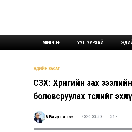
MINING+
УУЛ УУРХАЙ
ЭДИ
ЭДИЙН ЗАСАГ
СЗХ: Хөрөнгийн зах зээлий
боловсруулах төслийг эхл
2026.03.30
317
Б.Баяртогтох