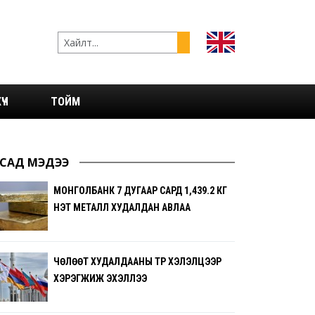
ҮЧ
ТОЙМ
САД МЭДЭЭ
МОНГОЛБАНК 7 ДУГААР САРД 1,439.2 КГ
ҮНЭТ МЕТАЛЛ ХУДАЛДАН АВЛАА
ЧӨЛӨӨТ ХУДАЛДААНЫ ТҮР ХЭЛЭЛЦЭЭР
ХЭРЭГЖИЖ ЭХЭЛЛЭЭ