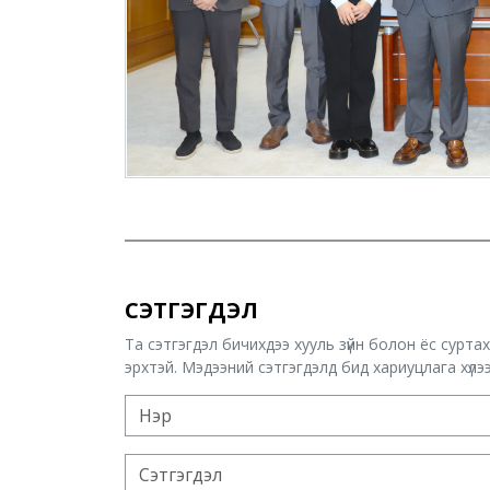
СЭТГЭГДЭЛ
Та сэтгэгдэл бичихдээ хууль зүйн болон ёс сурта
эрхтэй. Мэдээний сэтгэгдэлд бид хариуцлага хүлээх