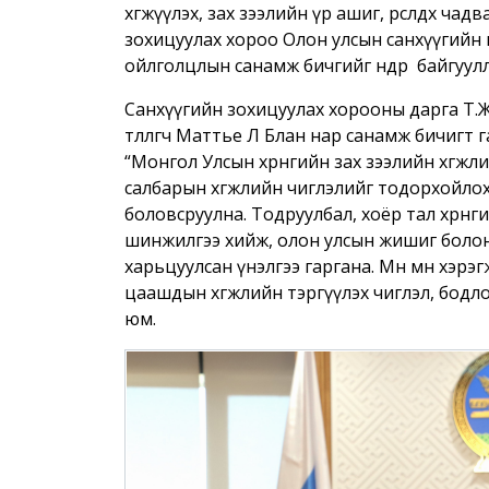
хөгжүүлэх, зах зээлийн үр ашиг, өрсөлдөх ч
зохицуулах хороо Олон улсын санхүүгийн
ойлголцлын санамж бичгийг өнөөдөр байгуул
Санхүүгийн зохицуулах хорооны дарга Т.
төлөөлөгч Маттье Лө Блан нар санамж бичигт
“Монгол Улсын хөрөнгийн зах зээлийн хөгжли
салбарын хөгжлийн чиглэлийг тодорхойлох
боловсруулна. Тодруулбал, хоёр тал хөрөнгий
шинжилгээ хийж, олон улсын жишиг болон 
харьцуулсан үнэлгээ гаргана. Мөн өмнө хэрэг
цаашдын хөгжлийн тэргүүлэх чиглэл, бод
юм.