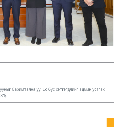
хууныг баримтална уу. Ёс бус сэтгэгдлийг админ устгах
гүй.