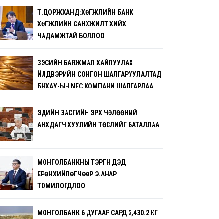
Т.ДОРЖХАНД:ХӨГЖЛИЙН БАНК
ХӨГЖЛИЙН САНХҮҮЖИЛТ ХИЙХ
ЧАДАМЖТАЙ БОЛЛОО
ЗЭСИЙН БАЯЖМАЛ ХАЙЛУУЛАХ
ҮЙЛДВЭРИЙН СОНГОН ШАЛГАРУУЛАЛТАД
БНХАУ-ЫН NFC КОМПАНИ ШАЛГАРЛАА
ЭДИЙН ЗАСГИЙН ЭРХ ЧӨЛӨӨНИЙ
АНХДАГЧ ХУУЛИЙН ТӨСЛИЙГ БАТАЛЛАА
МОНГОЛБАНКНЫ ТЭРГҮҮН ДЭД
ЕРӨНХИЙЛӨГЧӨӨР Э.АНАР
ТОМИЛОГДЛОО
МОНГОЛБАНК 6 ДУГААР САРД 2,430.2 КГ