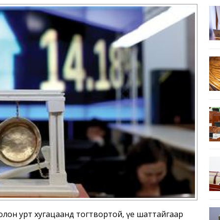
болон урт хугацаанд тогтвортой, үе шаттайгаар