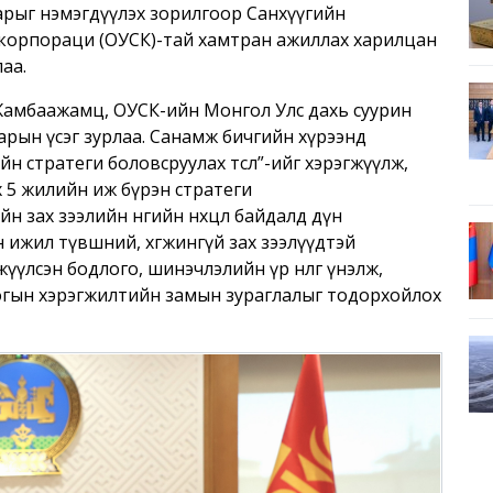
адварыг нэмэгдүүлэх зорилгоор Санхүүгийн
 корпораци (ОУСК)-тай хамтран ажиллах харилцан
лаа.
Жамбаажамц, ОУСК-ийн Монгол Улс дахь суурин
 гарын үсэг зурлаа. Санамж бичгийн хүрээнд
йн стратеги боловсруулах төсөл”-ийг хэрэгжүүлж,
 5 жилийн иж бүрэн стратеги
н зах зээлийн өнөөгийн нөхцөл байдалд дүн
ижил түвшний, хөгжингүй зах зээлүүдтэй
жүүлсэн бодлого, шинэчлэлийн үр нөлөөг үнэлж,
логын хэрэгжилтийн замын зураглалыг тодорхойлох