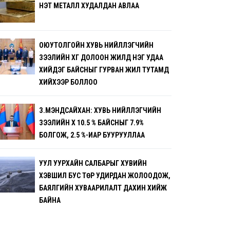
ҮНЭТ МЕТАЛЛ ХУДАЛДАН АВЛАА
ОЮУТОЛГОЙН ХУВЬ НИЙЛҮҮЛЭГЧИЙН
ЗЭЭЛИЙН ХҮҮГ ДОЛООН ЖИЛД НЭГ УДАА
ХИЙДЭГ БАЙСНЫГ ГУРВАН ЖИЛ ТУТАМД
ХИЙХЭЭР БОЛЛОО
З.МЭНДСАЙХАН: ХУВЬ НИЙЛҮҮЛЭГЧИЙН
ЗЭЭЛИЙН ХҮҮ 10.5 % БАЙСНЫГ 7.9%
БОЛГОЖ, 2.5 %-ИАР БУУРУУЛЛАА
УУЛ УУРХАЙН САЛБАРЫГ ХУВИЙН
ХЭВШИЛ БУС ТӨР УДИРДАН ЖОЛООДОЖ,
БАЯЛГИЙН ХУВААРИЛАЛТ ДАХИН ХИЙЖ
БАЙНА