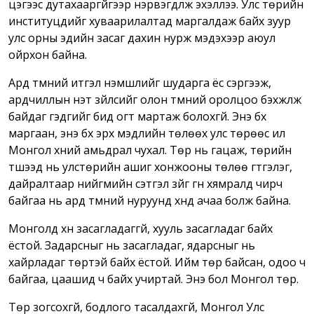
цэгээс дутахааргүйгээр нэрвэгдүүлж эхэллээ. Улс төрийн
институцүүдийг хуваарилалтад маргалдаж байх зуур
улс орны эдийн засаг дахин нурж мэдэхээр аюул
ойрхон байна.
Ард түмний итгэл үнэмшлийг шударга ёс сэргээж,
ардчиллын үнэт зүйлсийг олон түмний оролцоо бэхжүүлж
байдаг гэдгийг бид огт мартаж болохгүй. Энэ бүх
маргаан, энэ бүх эрх мэдлийн төлөөх улс төрөөс илүү
Монгол хүний амьдрал чухал. Төр нь гацаж, төрийн
түшээд нь улстөрийн ашиг хонжооны төлөө гүтгэлэг,
дайралтаар нийгмийн сэтгэл зүйг гүн хямралд чирч
байгаа нь ард түмний нуруунд хүнд ачаа болж байна.
Монголд хүн засагладаггүй, хууль засагладаг байх
ёстой. Задарсныг нь засагладаг, ядарсныг нь
хайрладаг төртэй байх ёстой. Ийм төр байсан, одоо ч
байгаа, цаашид ч байх учиртай. Энэ бол Монгол төр.
Төр зогсохгүй, бодлого тасалдахгүй, Монгол Улс