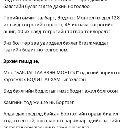
баялгийн булаг гэдгээ дахин нотоллоо.
Төрийн өмчит салбарт, Эрдэнэс Монгол нэгдэл 12.8
их наяд төгрөгийн орлого, 4.5 их наяд төгрөгийн
ашиг, 4.0 их наяд төгрөгийн татвар төвлөрүүллээ.
Энэ бол төр зөв удирдвал баялаг бүтээж чаддаг
гэдгийн бодит нотолгоо юм.
Эрхэм гишүүд ээ,
Мөн “БАЯЛАГТАА ЭЗЭН МОНГОЛ” үндэсний зорилтыг
хэрэгжүүлэх БОДИТ АЛХАМ-ыг эхлүүлсэн.
Бид баялгийн бодлогыг үгнээс бодит ажил болгосон.
Хамгийн тод жишээ нь Бортээг.
Алдагдах эрсдэлд байсан Бортээгийн ордыг бид ил
тод, нээлттэй, өрсөлдөөнт зарчмаар эдийн засгийн
эргэлтэд оруулах шинэ замд орууллаа.