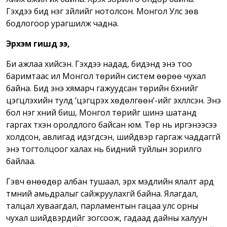
Гэхдээ бид нэг зүйлийг нотолсон. Монгол Улс зөв
бодлогоор урагшилж чадна.
Эрхэм гишүүд ээ,
Би ажлаа хийсэн. Гэхдээ надад, бидэнд энэ тоо
баримтаас илүү Монгол төрийн систем өөрөө чухал
байна. Бид энэ хямарч гажуудсан төрийн бүхнийг
цэгцлэхийн тулд ‘цэгцрэх хөдөлгөөн’-ийг эхлүүлсэн. Энэ
бол нэг хүний биш, Монгол төрийг шинэ шатанд
гаргах түүхэн оролдлого байсан юм. Төр нь иргэнээсээ
холдсон, авлигад идэгдсэн, шийдвэр гаргаж чаддаггүй
энэ тогтолцоог халах нь бидний туйлын зорилго
байлаа.
Гэвч өнөөдөр албан тушаал, эрх мэдлийн ялалт ард
түмний амьдралыг сайжруулахгүй байна. Ялагдал,
талцал хуваагдал, парламентын гацаа улс орны
чухал шийдвэрүүдийг зогсоож, гадаад дайны халуун