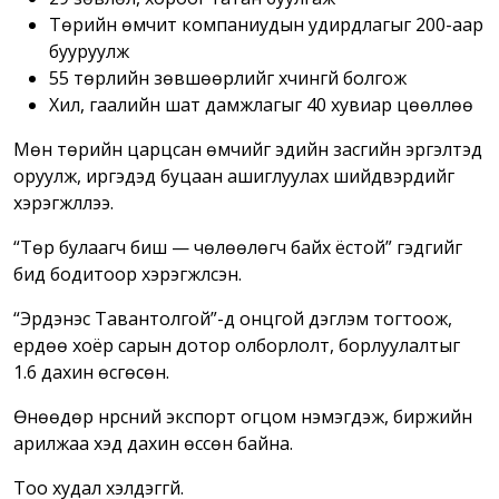
Төрийн өмчит компаниудын удирдлагыг 200-аар
бууруулж
55 төрлийн зөвшөөрлийг хүчингүй болгож
Хил, гаалийн шат дамжлагыг 40 хувиар цөөллөө
Мөн төрийн царцсан өмчийг эдийн засгийн эргэлтэд
оруулж, иргэдэд буцаан ашиглуулах шийдвэрүүдийг
хэрэгжүүллээ.
“Төр булаагч биш — чөлөөлөгч байх ёстой” гэдгийг
бид бодитоор хэрэгжүүлсэн.
“Эрдэнэс Тавантолгой”-д онцгой дэглэм тогтоож,
ердөө хоёр сарын дотор олборлолт, борлуулалтыг
1.6 дахин өсгөсөн.
Өнөөдөр нүүрсний экспорт огцом нэмэгдэж, биржийн
арилжаа хэд дахин өссөн байна.
Тоо худал хэлдэггүй.