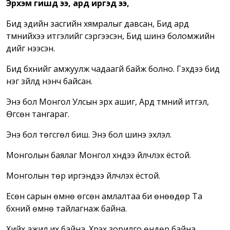
Эрхэм гишүүд ээ, ард иргэд ээ,
Бид эдийн засгийн хямралыг давсан, Бид ард
түмнийхээ итгэлийг сэргээсэн, Бид шинэ боломжийн
үүдийг нээсэн.
Бид бүхнийг амжуулж чадаагүй байж болно. Гэхдээ бид
нэг зүйлд үнэнч байсан.
Энэ бол Монгол Улсын эрх ашиг, Ард түмний итгэл,
Өгсөн тангараг.
Энэ бол төгсгөл биш. Энэ бол шинэ эхлэл.
Монголын баялаг Монгол хүндээ үйлчлэх ёстой.
Монголын төр иргэндээ үйлчлэх ёстой.
Есөн сарын өмнө өгсөн амлалтаа би өнөөдөр Та
бүхний өмнө тайлагнаж байна.
Хийх ажил их байна. Хүрэх зорилго өндөр байна.