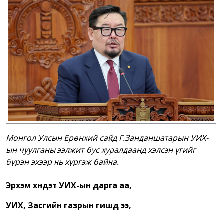
Монгол Улсын Ерөнхий сайд Г.Занданшатарын УИХ-
ын чуулганы ээлжит бус хуралдаанд хэлсэн үгийг
бүрэн эхээр нь хүргэж байна.
Эрхэм хүндэт УИХ-
ын
дарга аа,
УИХ, Засгийн газрын гишүүд ээ,