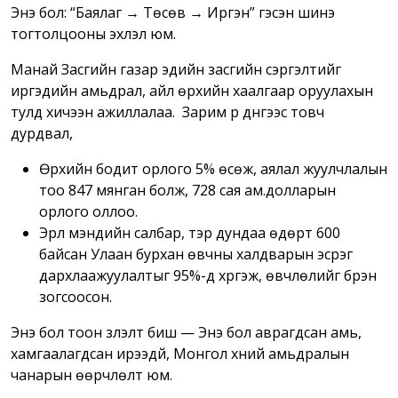
Энэ бол: “Баялаг → Төсөв → Иргэн” гэсэн шинэ
тогтолцооны эхлэл юм.
Манай Засгийн газар эдийн засгийн сэргэлтийг
иргэдийн амьдрал, айл өрхийн хаалгаар оруулахын
тулд хичээн ажиллалаа. Зарим үр дүнгээс товч
дурдвал,
Өрхийн бодит орлого 5% өсөж, аялал жуулчлалын
тоо 847 мянган болж, 728 сая ам.долларын
орлого оллоо.
Эрүүл мэндийн салбар, тэр дундаа өдөрт 600
байсан Улаан бурхан өвчны халдварын эсрэг
дархлаажуулалтыг 95%-д хүргэж, өвчлөлийг бүрэн
зогсоосон.
Энэ бол тоон үзүүлэлт биш — Энэ бол аврагдсан амь,
хамгаалагдсан ирээдүй, Монгол хүний амьдралын
чанарын өөрчлөлт юм.