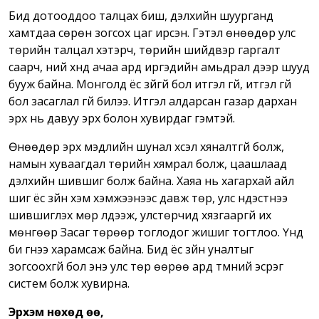
Бид дотооддоо талцах биш, дэлхийн шуурганд
хамтдаа сөрөн зогсох цаг ирсэн. Гэтэл өнөөдөр улс
төрийн талцал хэтэрч, төрийн шийдвэр гаргалт
саарч, үүний хүнд ачаа ард иргэдийн амьдрал дээр шууд
бууж байна. Монголд ёс зүйгүй бол итгэл үгүй, итгэл үгүй
бол засаглал үгүй билээ. Итгэл алдарсан газар дархан
эрх нь давуу эрх болон хувирдаг гэмтэй.
Өнөөдөр эрх мэдлийн шунал хүсэл хяналтгүй болж,
намын хуваагдал төрийн хямрал болж, цаашлаад
дэлхийн шившиг болж байна. Хаяа нь хагархай айл
шиг ёс зүйн хэм хэмжээнээс давж төр, улс үндэстнээ
шившиглэх мөр үлдээж, улстөрчид хязгааргүй их
мөнгөөр Засаг төрөөр тоглодог жишиг тогтлоо. Үүнд
би гүнээ харамсаж байна. Бид ёс зүйн уналтыг
зогсоохгүй бол энэ улс төр өөрөө ард түмний эсрэг
систем болж хувирна.
Эрхэм нөхөд өө,