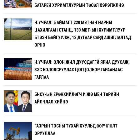
БАТАРЕЙ ХУРИМТЛУУРЫН ТӨСӨЛ ХЭРЭГЖҮҮЛНЭ
Н.УЧРАЛ: 5 АЙМАГТ 220 МВТ-ЫН НАРНЫ
ЦАХИЛГААН СТАНЦ, 130 МВТ-ЫН ХУРИМТЛУУР
БҮТЭЭН БАЙГУУЛЖ, 12 ДУГААР САРД АШИГЛАЛТАД
ОРНО
Н.УЧРАЛ: ОЛОН ЖИЛ ДУУСДАГГҮЙ ЯРИА ДУУСАЖ,
ЗЭС БОЛОВСРУУЛАХ ЦОГЦОЛБОР ГАРААНААС
ГАРЛАА
БНСУ-ЫН ЕРӨНХИЙЛӨГЧ И ЖЭ МЁН ТӨРИЙН
АЙЛЧЛАЛ ХИЙНЭ
ГАЗРЫН ТОСНЫ ТУХАЙ ХУУЛЬД ӨӨРЧЛӨЛТ
ОРУУЛЛАА