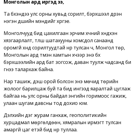
Монголын ард иргэд ээ,
Та бүхэндээ улс орны хувьд сорилт, бэрхшээл дүүрэн
нэгэн үдшийн мэндийг хүргэе.
Монголчууд бид цахилгаан эрчим хүчний хүндхэн
хязгаарлалт, түлш шатахууны хомсдол санаанд
оромгүй хүнд сорилтуудтай нүүр тулсан ч, Монгол төр,
Монголын ард түмэн хамтын хүчээр энэ бүх
бэрхшээлийн ард бат зогсож, даван туулж чадсанд би
гүнээ талархаж байна.
Нар ташиж, үдэш орой болсон энэ мөчид төрийн
жолоог барилцаж буй та бид ингээд яаралтай цуглаж
байгаа нь улс орны байдал энгийн горимоос гажиж,
улаан шугам давсны тод дохио юм.
Дэлхийн дэг журам ганхаж, геополитикийн
хурцадмал мөргөлдөөн, хямралын ирмэгт тулсан
амаргүй цаг үетэй бид нүүр туллаа.