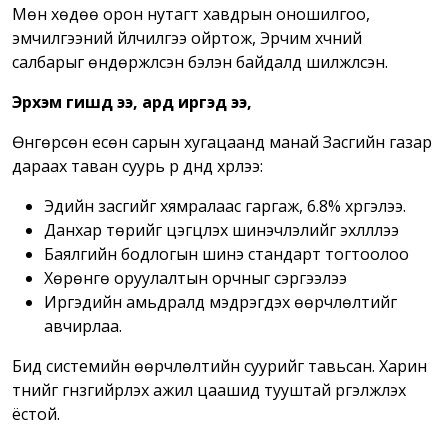
Мөн хөдөө орон нутагт хавдрын оношилгоо,
эмчилгээний үйлчилгээ ойртож, Эрчим хүчний
салбарыг өндөржүүлсэн бэлэн байдалд шилжүүлсэн.
Эрхэм гишүүд ээ, ард иргэд ээ,
Өнгөрсөн есөн сарын хугацаанд манай Засгийн газар
дараах таван суурь үр дүнд хүрлээ:
Эдийн засгийг хямралаас гаргаж, 6.8% хүргэлээ.
Данхар төрийг цэгцлэх шинэчлэлийг эхлүүллээ
Баялгийн бодлогын шинэ стандарт тогтоолоо
Хөрөнгө оруулалтын орчныг сэргээлээ
Иргэдийн амьдралд мэдрэгдэх өөрчлөлтийг
авчирлаа.
Бид системийн өөрчлөлтийн суурийг тавьсан. Харин
түүнийг гүнзгийрүүлэх ажил цаашид тууштай үргэлжлэх
ёстой.