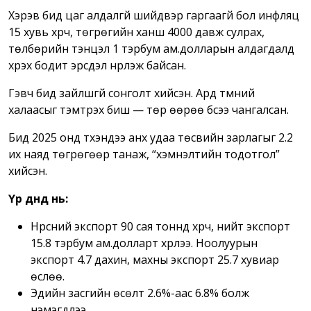
Хэрэв бид цаг алдалгүй шийдвэр гаргаагүй бол инфляц
15 хувь хүрч, төгрөгийн ханш 4000 давж сулрах,
төлбөрийн тэнцэл 1 тэрбум ам.долларын алдагдалд
хүрэх бодит эрсдэл нүүрлэж байсан.
Гэвч бид зайлшгүй сонголт хийсэн. Ард түмний
халаасыг тэмтрэх биш — төр өөрөө бүсээ чангалсан.
Бид 2025 онд түүхэндээ анх удаа төсвийн зарлагыг 2.2
их наяд төгрөгөөр танаж, “хэмнэлтийн тодотгол”
хийсэн.
Үр дүнд нь:
Нүүрсний экспорт 90 сая тоннд хүрч, нийт экспорт
15.8 тэрбум ам.долларт хүрлээ. Ноолуурын
экспорт 4.7 дахин, махны экспорт 25.7 хувиар
өслөө.
Эдийн засгийн өсөлт 2.6%-аас 6.8% болж
нэмэгдлээ.