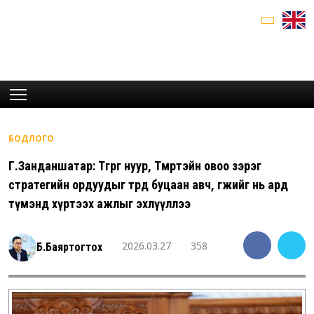
БОДЛОГО
Г.Занданшатар: Төгрөг нуур, Төмөртэйн овоо зэрэг
стратегийн ордуудыг төрд буцаан авч, өгөөжийг нь ард
түмэнд хүртээх ажлыг эхлүүллээ
2026.03.27
358
Б.Баяртогтох