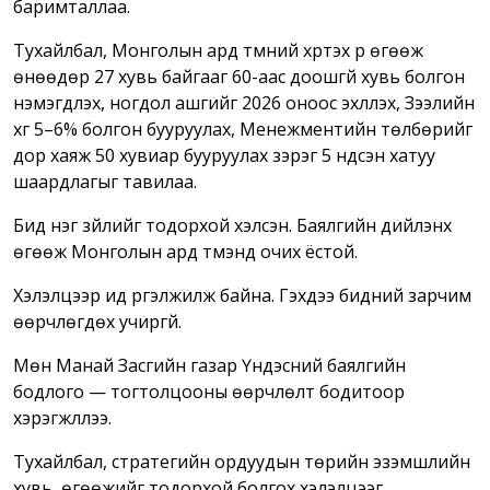
баримталлаа.
Тухайлбал, Монголын ард түмний хүртэх үр өгөөж
өнөөдөр 27 хувь байгааг 60-аас доошгүй хувь болгон
нэмэгдүүлэх, ногдол ашгийг 2026 оноос эхлүүлэх, Зээлийн
хүүг 5–6% болгон бууруулах, Менежментийн төлбөрийг
дор хаяж 50 хувиар бууруулах зэрэг 5 үндсэн хатуу
шаардлагыг тавилаа.
Бид нэг зүйлийг тодорхой хэлсэн. Баялгийн дийлэнх
өгөөж Монголын ард түмэнд очих ёстой.
Хэлэлцээр ид үргэлжилж байна. Гэхдээ бидний зарчим
өөрчлөгдөх учиргүй.
Мөн Манай Засгийн газар Үндэсний баялгийн
бодлого — тогтолцооны өөрчлөлт бодитоор
хэрэгжүүллээ.
Тухайлбал, стратегийн ордуудын төрийн эзэмшлийн
хувь, өгөөжийг тодорхой болгох хэлэлцээг