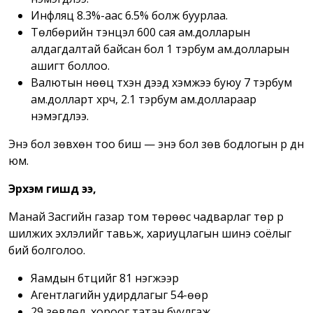
Инфляц 8.3%-аас 6.5% болж буурлаа.
Төлбөрийн тэнцэл 600 сая ам.долларын
алдагдалтай байсан бол 1 тэрбум ам.долларын
ашигт боллоо.
Валютын нөөц түүхэн дээд хэмжээ буюу 7 тэрбум
ам.долларт хүрч, 2.1 тэрбум ам.доллараар
нэмэгдлээ.
Энэ бол зөвхөн тоо биш — энэ бол зөв бодлогын үр дүн
юм.
Эрхэм гишүүд ээ,
Манай Засгийн газар том төрөөс чадварлаг төр рүү
шилжих эхлэлийг тавьж, хариуцлагын шинэ соёлыг
бий болголоо.
Яамдын бүтцийг 81 нэгжээр
Агентлагийн удирдлагыг 54-өөр
29 зөвлөл, хороог татан буулгаж