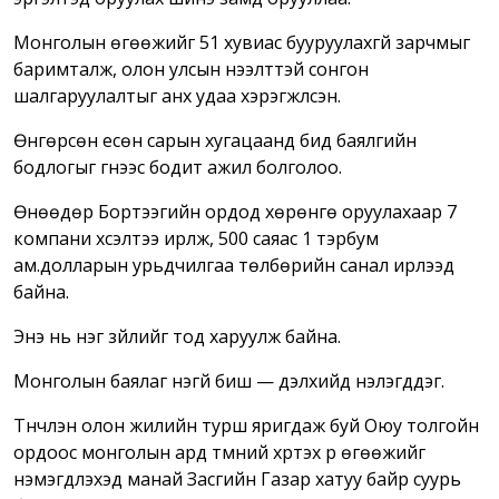
Монголын өгөөжийг 51 хувиас бууруулахгүй зарчмыг
баримталж, олон улсын нээлттэй сонгон
шалгаруулалтыг анх удаа хэрэгжүүлсэн.
Өнгөрсөн есөн сарын хугацаанд бид баялгийн
бодлогыг үгнээс бодит ажил болголоо.
Өнөөдөр Бортээгийн ордод хөрөнгө оруулахаар 7
компани хүсэлтээ ирүүлж, 500 саяас 1 тэрбум
ам.долларын урьдчилгаа төлбөрийн санал ирүүлээд
байна.
Энэ нь нэг зүйлийг тод харуулж байна.
Монголын баялаг үнэгүй биш — дэлхийд үнэлэгддэг.
Түүнчлэн олон жилийн турш яригдаж буй Оюу толгойн
ордоос монголын ард түмний хүртэх үр өгөөжийг
нэмэгдүүлэхэд манай Засгийн Газар хатуу байр суурь