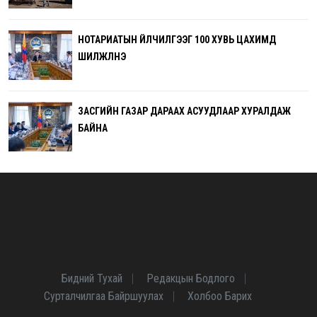
НОТАРИАТЫН ҮЙЛЧИЛГЭЭГ 100 ХУВЬ ЦАХИМД
ШИЛЖҮҮЛНЭ
ЗАСГИЙН ГАЗАР ДАРААХ АСУУДЛААР ХУРАЛДАЖ
БАЙНА
Бидний Тухай
Редакцын Бодлого
Сурталчилгаа Байршуулах
Холбоо Барих