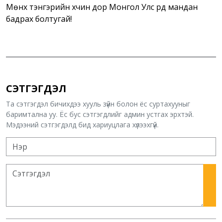
Мөнх тэнгэрийн хүчин дор Монгол Улс үүрд мандан
бадрах болтугай!
СЭТГЭГДЭЛ
Та сэтгэгдэл бичихдээ хууль зүйн болон ёс суртахууныг
баримтална уу. Ёс бус сэтгэгдлийг админ устгах эрхтэй.
Мэдээний сэтгэгдэлд бид хариуцлага хүлээхгүй.