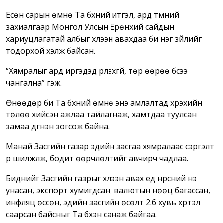
Есөн сарын өмнө Та бүхний итгэл, ард түмний
захиалгаар Монгол Улсын Ерөнхий сайдын
хариуцлагатай албыг хүлээн авахдаа би нэг зүйлийг
тодорхой хэлж байсан.
“Хямралыг ард иргэдэд үүрүүлэхгүй, төр өөрөө бүсээ
чангална” гэж.
Өнөөдөр би Та бүхний өмнө энэ амлалтад хүрэхийн
төлөө хийсэн ажлаа тайлагнаж, хамтдаа туулсан
замаа дүгнэн зогсож байна.
Манай Засгийн газар эдийн засгаа хямралаас сэргэлт
рүү шилжүүлж, бодит өөрчлөлтийг авчирч чадлаа.
Биднийг Засгийн газрыг хүлээн авах үед нүүрсний үнэ
унасан, экспорт хумигдсан, валютын нөөц багассан,
инфляц өссөн, эдийн засгийн өсөлт 2.6 хувь хүртэл
саарсан байсныг Та бүхэн санаж байгаа.