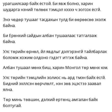
урагшилсаар байх ёстой. Би явж болно, харин
шударга үнэний төлөөх тэмцэл хэзээ ч зогсох ёсгүй.
Энэ чөдөр тушааг тасдахын тулд би өөрөөсөө эхэлж
байна.
Би Ерөнхий сайдын албан тушаалаас татгалзаж
байна.
Улс төрийн өрнөл, үйл явдлыг дэлгэрэнгүй тайлбарлах
боломж хожим олдоно гэдэгт итгэж байна.
Албан тушаал мөнх биш, харин Монгол төр мөнх юм.
Улс төрийн тэмцлийн золиос нь ард түмэн байх ёсгүй.
Бидний эхлүүлсэн өөрчлөлт, үнэн зөв эцэстээ заавал
ялна.
Төр минь төвшин, дэлхий ертөнц амгалан байх
болтугай.