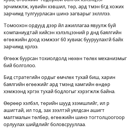
эрчимжүүлж, хувийн хэвшил, төр, ард түмэн бүгд хожих
зарчимд тулгуурласан шинэ загварыг эхлүүллээ.
Томоохон ордууд дээр үйл ажиллагаа явуулж буй
компаниудтай хийсэн хэлэлцээний үр дүнд баялгийн
өгөөжийн доод хэмжээг 60 хувиас бууруулахгүй байх
зарчимд хүрлээ.
Өгөөж буурсан тохиолдолд нөхөн төлөх механизмыг
бий болголоо.
Бид стратегийн ордыг өмчлөх тухай биш, харин
баялгийн өгөөжийг ард түмэнд хамгийн өндөр
хэмжээнд хүргэх тухай бодлогыг хэрэгжүүлж байна.
Өөрөөр хэлбэл, төрийн шууд эзэмшлийг, илүү үр
ашигтай, ил тод, зах зээлтэй уялдсан ашигт
малтмалын төлбөр, өгөөжийн шинэ тогтолцоогоор
орлуулах шийдлийг боловсрууллаа.