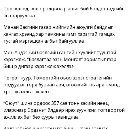
Төр зөв үед, зөв оролцвол үр ашиг бий болдог гэдгийг
энэ харууллаа.
Манай Засгийн газар нийгмийн аюулгүй байдлыг
хангах хүрээнд хар тамхины гэмт хэрэгтэй тэмцэх
тусгай мэргэшсэн албыг байгууллаа.
Мөн Үндэсний баялгийн сангийн хуулийг тууштай
хэрэгжүүлж, “Баялагтаа эзэн Монгол” зорилтыг үгээр
биш үр дүнгээр хэрэгжүүлж эхэллээ.
Төгрөг нуур, Төмөртэйн овоо зэрэг стратегийн
ордуудыг төрд буцаан авч, өгөөжийг нь ард түмэнд
хүртээх ажлыг эхлүүллээ.
“Оюут” шинэ ордоос 357 сая тонн зэсийн нөөц
илэрснээр Эрдэнэт үйлдвэр ирэх зуун жил тогтвортой
ажиллах бат бөх суурь тавигдлаа.
Эрдэнэт бол ширгэсэн үнээ биш — зуун дамнах