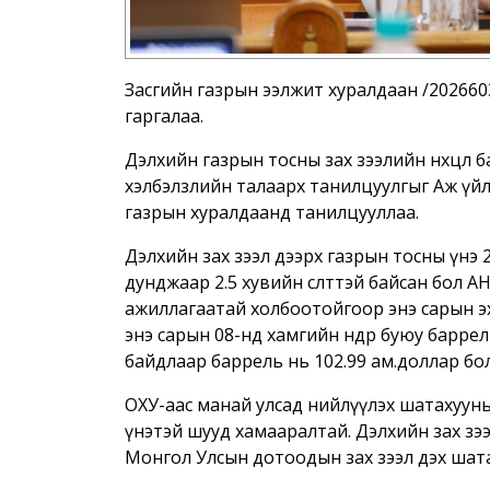
Засгийн газрын ээлжит хуралдаан /202660
гаргалаа.
Дэлхийн газрын тосны зах зээлийн нөхцөл
хэлбэлзлийн талаарх танилцуулгыг Аж үйл
газрын хуралдаанд танилцууллаа.
Дэлхийн зах зээл дээрх газрын тосны үнэ 
дунджаар 2.5 хувийн өсөлттэй байсан бол 
ажиллагаатай холбоотойгоор энэ сарын эх
энэ сарын 08-нд хамгийн өндөр буюу баррель
байдлаар баррель нь 102.99 ам.доллар бо
ОХУ-аас манай улсад нийлүүлэх шатахууны
үнэтэй шууд хамааралтай. Дэлхийн зах зээл
Монгол Улсын дотоодын зах зээл дэх шатаху