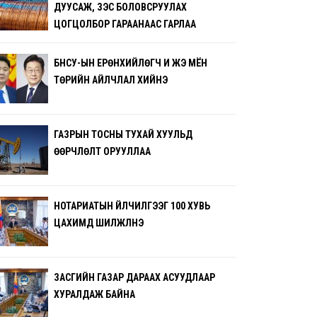
ДУУСАЖ, ЗЭС БОЛОВСРУУЛАХ
ЦОГЦОЛБОР ГАРААНААС ГАРЛАА
БНСУ-ЫН ЕРӨНХИЙЛӨГЧ И ЖЭ МЁН
ТӨРИЙН АЙЛЧЛАЛ ХИЙНЭ
ГАЗРЫН ТОСНЫ ТУХАЙ ХУУЛЬД
ӨӨРЧЛӨЛТ ОРУУЛЛАА
НОТАРИАТЫН ҮЙЛЧИЛГЭЭГ 100 ХУВЬ
ЦАХИМД ШИЛЖҮҮЛНЭ
ЗАСГИЙН ГАЗАР ДАРААХ АСУУДЛААР
ХУРАЛДАЖ БАЙНА