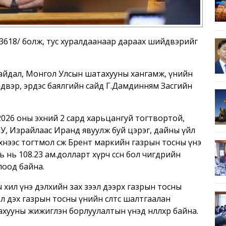
3618/ болж, тус хуралдаанаар дараах шийдвэрийг
 байдал, Монгол Улсын шатахууны хангамж, үнийн
двэр, эрдэс баялгийн сайд Г.Дамдинням Засгийн
2026 оны эхний 2 сард харьцангуй тогтвортой,
АНУ, Израйлаас Иранд явуулж буй цэрэг, дайны үйл
нээс тогтмол өсөж Брент маркийн газрын тосны үнэ
 нь 108.23 ам.долларт хүрч өссөн бол өчигдрийн
лоод байна.
 хил үнэ дэлхийн зах зээл дээрх газрын тосны
 дэх газрын тосны үнийн өсөлтөөс шалтгаалан
уны жижиглэн борлуулалтын үнэд нөлөөлөхөөр байна.