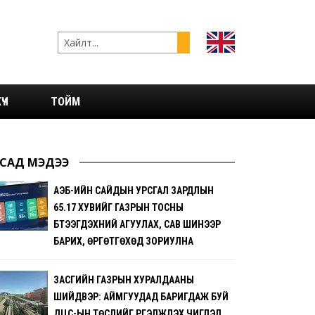
ҮЧ
ТОЙМ
САД МЭДЭЭ
АҮЭБ-ИЙН САЙДЫН УРСГАЛ ЗАРДЛЫН
65.17 ХУВИЙГ ГАЗРЫН ТОСНЫ
БҮТЭЭГДЭХҮҮНИЙ АГУУЛАХ, САВ ШИНЭЭР
БАРИХ, ӨРГӨТГӨХӨД ЗОРИУЛНА
ЗАСГИЙН ГАЗРЫН ХУРАЛДААНЫ
ШИЙДВЭР: АЙМГУУДАД БАРИГДАЖ БУЙ
ДЦС-ЫН ТӨСЛИЙГ ҮРГЭЛЖҮҮЛЭХ ЧИГЛЭЛ