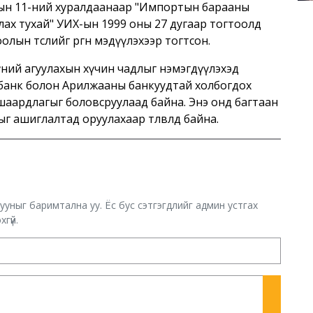
рын 11-ний хуралдаанаар "Импортын барааны
лах тухай" УИХ-ын 1999 оны 27 дугаар тогтоолд
оолын төслийг өргөн мэдүүлэхээр тогтсон.
ний агуулахын хүчин чадлыг нэмэгдүүлэхэд
олбанк болон Арилжааны банкуудтай холбогдох
 шаардлагыг боловсруулаад байна. Энэ онд багтаан
 ашиглалтад оруулахаар төлөвлөөд байна.
хууныг баримтална уу. Ёс бус сэтгэгдлийг админ устгах
гүй.