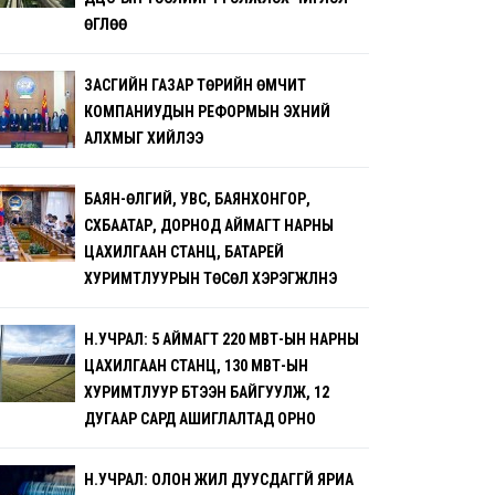
ӨГЛӨӨ
ЗАСГИЙН ГАЗАР ТӨРИЙН ӨМЧИТ
КОМПАНИУДЫН РЕФОРМЫН ЭХНИЙ
АЛХМЫГ ХИЙЛЭЭ
БАЯН-ӨЛГИЙ, УВС, БАЯНХОНГОР,
СҮХБААТАР, ДОРНОД АЙМАГТ НАРНЫ
ЦАХИЛГААН СТАНЦ, БАТАРЕЙ
ХУРИМТЛУУРЫН ТӨСӨЛ ХЭРЭГЖҮҮЛНЭ
Н.УЧРАЛ: 5 АЙМАГТ 220 МВТ-ЫН НАРНЫ
ЦАХИЛГААН СТАНЦ, 130 МВТ-ЫН
ХУРИМТЛУУР БҮТЭЭН БАЙГУУЛЖ, 12
ДУГААР САРД АШИГЛАЛТАД ОРНО
Н.УЧРАЛ: ОЛОН ЖИЛ ДУУСДАГГҮЙ ЯРИА