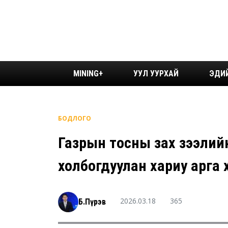
MINING+
УУЛ УУРХАЙ
ЭДИ
БОДЛОГО
Газрын тосны зах зээлийн
холбогдуулан хариу арга
2026.03.18
365
Б.Пүрэв