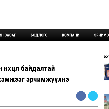
ЙН ЗАСАГ
БОДЛОГО
КОМПАНИ
ЭРЧИМ Х
БУ
 нөхцөл байдалтай
 хэмжээг эрчимжүүлнэ