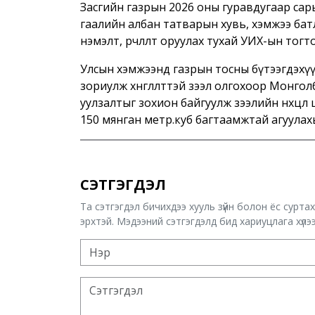
Засгийн газрын 2026 оны гуравдугаар са
гаалийн албан татварын хувь, хэмжээ бат
нэмэлт, өөрчлөлт оруулах тухай УИХ-ын тогт
Улсын хэмжээнд газрын тосны бүтээгдэхүү
зориулж хөнгөлөлттэй зээл олгохоор Монг
уулзалтыг зохион байгуулж зээлийн нөхцөл
150 мянган метр.куб багтаамжтай агуулахыг
СЭТГЭГДЭЛ
Та сэтгэгдэл бичихдээ хууль зүйн болон ёс сурта
эрхтэй. Мэдээний сэтгэгдэлд бид хариуцлага хүлээх