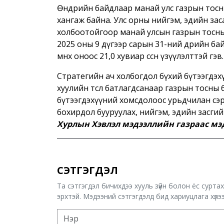
Өнөөдрийн байдлаар манай улс газрын тос
хангаж байна. Улс орны нийгэм, эдийн заса
холбоотойгоор манай улсын газрын тосны б
2025 оны 9 дүгээр сарын 31-ний өдрийн ба
өмнөх оноос 21,0 хувиар өссөн үзүүлэлттэй гэв.
Стратегийн ач холбогдол бүхий бүтээгдэх
хуулийн төсөл батлагдсанаар газрын тосны
бүтээгдэхүүний хомсдолоос урьдчилан сэр
бохирдол бууруулах, нийгэм, эдийн засгий
Хурлын Хэвлэл мэдээллийн газраас мэд
СЭТГЭГДЭЛ
Та сэтгэгдэл бичихдээ хууль зүйн болон ёс сурта
эрхтэй. Мэдээний сэтгэгдэлд бид хариуцлага хүлээх