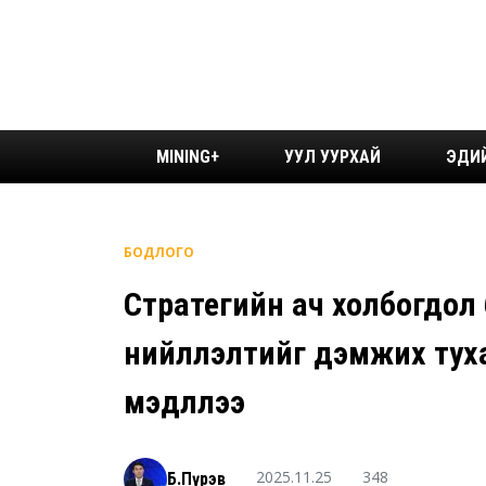
MINING+
УУЛ УУРХАЙ
ЭДИ
БОДЛОГО
Стратегийн ач холбогдол б
нийлүүлэлтийг дэмжих тух
мэдүүллээ
2025.11.25
348
Б.Пүрэв