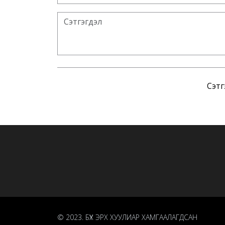
Сэтг
© 2023. БҮХ ЭРХ ХУУЛИАР ХАМГААЛАГДСАН