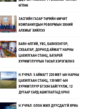
ӨГЛӨӨ
ЗАСГИЙН ГАЗАР ТӨРИЙН ӨМЧИТ
КОМПАНИУДЫН РЕФОРМЫН ЭХНИЙ
АЛХМЫГ ХИЙЛЭЭ
БАЯН-ӨЛГИЙ, УВС, БАЯНХОНГОР,
СҮХБААТАР, ДОРНОД АЙМАГТ НАРНЫ
ЦАХИЛГААН СТАНЦ, БАТАРЕЙ
ХУРИМТЛУУРЫН ТӨСӨЛ ХЭРЭГЖҮҮЛНЭ
Н.УЧРАЛ: 5 АЙМАГТ 220 МВТ-ЫН НАРНЫ
ЦАХИЛГААН СТАНЦ, 130 МВТ-ЫН
ХУРИМТЛУУР БҮТЭЭН БАЙГУУЛЖ, 12
ДУГААР САРД АШИГЛАЛТАД ОРНО
Н.УЧРАЛ: ОЛОН ЖИЛ ДУУСДАГГҮЙ ЯРИА