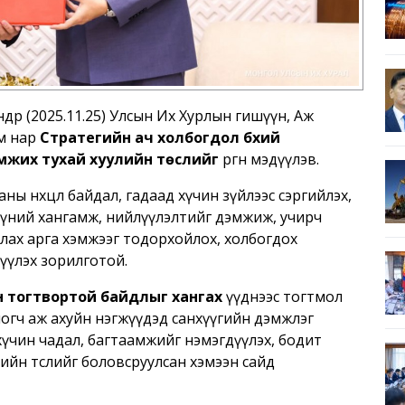
өдөр (2025.11.25) Улсын Их Хурлын гишүүн, Аж
ям нар
Стратегийн ач холбогдол бүхий
дэмжих тухай хуулийн төслийг
өргөн мэдүүлэв.
аны нөхцөл байдал, гадаад хүчин зүйлээс сэргийлэх,
үүний хангамж, нийлүүлэлтийг дэмжиж, учирч
улах арга хэмжээг тодорхойлох, холбогдох
дүүлэх зорилготой.
 тогтвортой байдлыг хангах
үүднээс тогтмол
логч аж ахуйн нэгжүүдэд санхүүгийн дэмжлэг
ы хүчин чадал, багтаамжийг нэмэгдүүлэх, бодит
лийн төслийг боловсруулсан хэмээн сайд