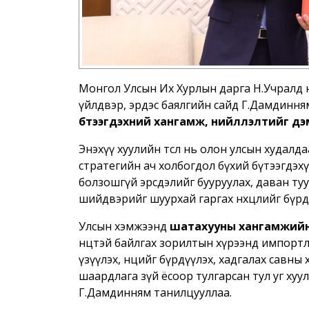
Монгол Улсын Их Хурлын дарга Н.Учралд өнө
үйлдвэр, эрдэс баялгийн сайд Г.Дамдинн
бүтээгдэхүүний хангамж, нийлүүлэлтийг 
Энэхүү хуулийн төсөл нь олон улсын худалда
стратегийн ач холбогдол бүхий бүтээгдэх
болзошгүй эрсдэлийг бууруулах, даван ту
шийдвэрийг шуурхай гаргах нөхцөлийг бүр
Улсын хэмжээнд
шатахууны хангамжийн
нөөцтэй байлгах зорилтын хүрээнд импорт
үзүүлэх, нөөцийг бүрдүүлэх, хадгалах савн
шаардлага зүй ёсоор тулгарсан тул уг хуу
Г.Дамдинням танилцууллаа.