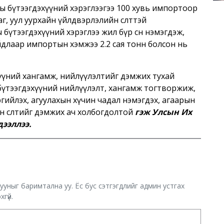
ны бүтээгдэхүүний хэрэглээгээ 100 хувь импортоор
г, уул уурхайн үйлдвэрлэлийн өсөлттэй
үтээгдэхүүний хэрэглээ жил бүр өсөн нэмэгдэж,
йдлаар импортын хэмжээ 2.2 сая тонн болсон нь
үүний хангамж, нийлүүлэлтийг дэмжих тухай
 бүтээгдэхүүний нийлүүлэлт, хангамж тогтворжиж,
гийлэх, агуулахын хүчин чадал нэмэгдэх, агаарын
н өсөлтийг дэмжих ач холбогдолтой
гэж Улсын Их
ээллээ.
хууныг баримтална уу. Ёс бус сэтгэгдлийг админ устгах
гүй.