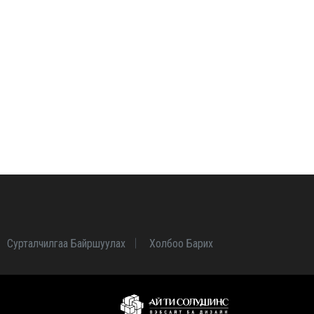
Сурталчилгаа Байршуулах
Холбоо Барих