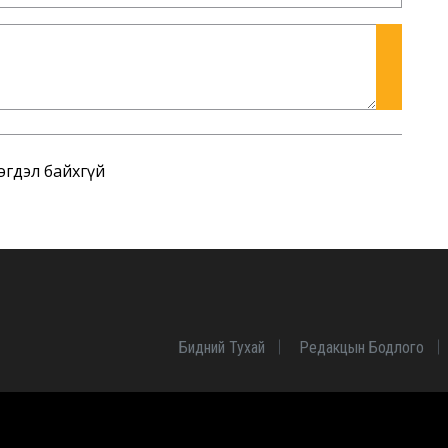
эгдэл байхгүй
Бидний Тухай
Редакцын Бодлого