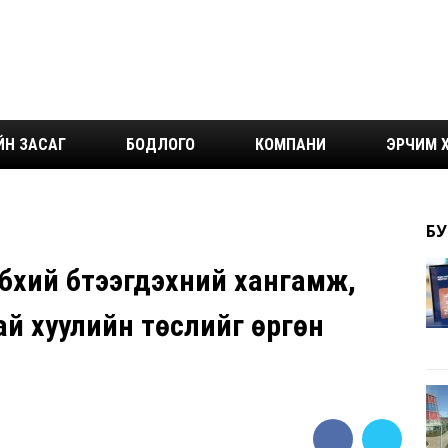
ЙН ЗАСАГ
БОДЛОГО
КОМПАНИ
ЭРЧИМ Х
БУ
үхий бүтээгдэхүүний хангамж,
ай хуулийн төслийг өргөн