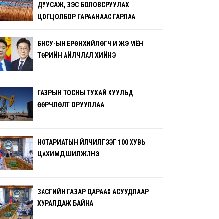
ДУУСАЖ, ЗЭС БОЛОВСРУУЛАХ
ЦОГЦОЛБОР ГАРААНААС ГАРЛАА
БНСУ-ЫН ЕРӨНХИЙЛӨГЧ И ЖЭ МЁН
ТӨРИЙН АЙЛЧЛАЛ ХИЙНЭ
ГАЗРЫН ТОСНЫ ТУХАЙ ХУУЛЬД
ӨӨРЧЛӨЛТ ОРУУЛЛАА
НОТАРИАТЫН ҮЙЛЧИЛГЭЭГ 100 ХУВЬ
ЦАХИМД ШИЛЖҮҮЛНЭ
ЗАСГИЙН ГАЗАР ДАРААХ АСУУДЛААР
ХУРАЛДАЖ БАЙНА