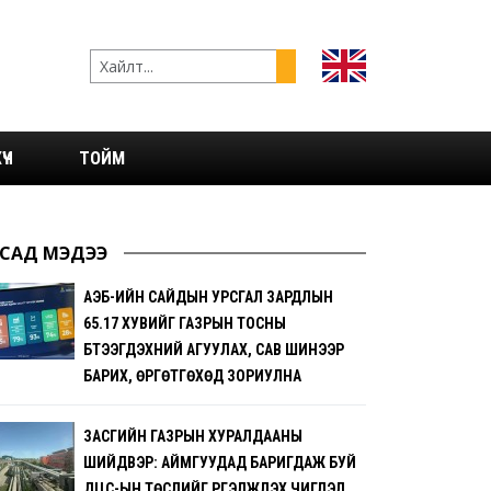
ҮЧ
ТОЙМ
САД МЭДЭЭ
АҮЭБ-ИЙН САЙДЫН УРСГАЛ ЗАРДЛЫН
65.17 ХУВИЙГ ГАЗРЫН ТОСНЫ
БҮТЭЭГДЭХҮҮНИЙ АГУУЛАХ, САВ ШИНЭЭР
БАРИХ, ӨРГӨТГӨХӨД ЗОРИУЛНА
ЗАСГИЙН ГАЗРЫН ХУРАЛДААНЫ
ШИЙДВЭР: АЙМГУУДАД БАРИГДАЖ БУЙ
ДЦС-ЫН ТӨСЛИЙГ ҮРГЭЛЖҮҮЛЭХ ЧИГЛЭЛ