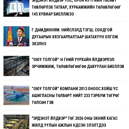
ЭРДЭНЭТ ҮЙЛДВЭР УЛС, ОРОН НУТГИЙН ТӨСӨВТ
ТӨВЛӨРҮҮЛЭХ ТАТВАР, ХУРААМЖИЙН ТӨЛӨВЛӨГӨӨГ
145 ХУВИАР БИЕЛҮҮЛЖЭЭ
Г.ДАМДИННЯМ: НИЙСЛЭЛД ТЭГШ, СОНДГОЙ
ДУГААРЫН ХЯЗГААРЛАЛТААР ШАТАХУУН ОЛГОЖ
ЭХЭЛНЭ
“ОЮУ ТОЛГОЙ”-Н ГҮНИЙ УУРХАЙН ҮЙЛДВЭРЛЭЛ
ЭРЧИМЖИЖ, ТӨЛӨВЛӨГӨӨГӨӨ ДАВУУЛАН БИЕЛҮҮЛЭВ
“ОЮУ ТОЛГОЙ” КОМПАНИ 2013 ОНООС ХОЙШ УС
АШИГЛАСНЫ ТӨЛБӨРТ НИЙТ 233 ТЭРБУМ ТӨГРӨГ
ТӨЛСӨН ГЭВ
"ЭРДЭНЭТ ҮЙЛДВЭР" ТӨҮГ 2026 ОНЫ ЭХНИЙ ХАГАС
ЖИЛД УУЛЫН АЖЛЫН ҮНДСЭН ҮЗҮҮЛЭЛТҮҮДЭЭ