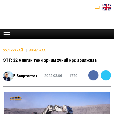
УУЛ УУРХАЙ
АРИЛЖАА
ЭТТ: 32 мянган тонн эрчим хүчний нүүрс арилжлаа
2025.08.06
1770
Б.Баяртогтох