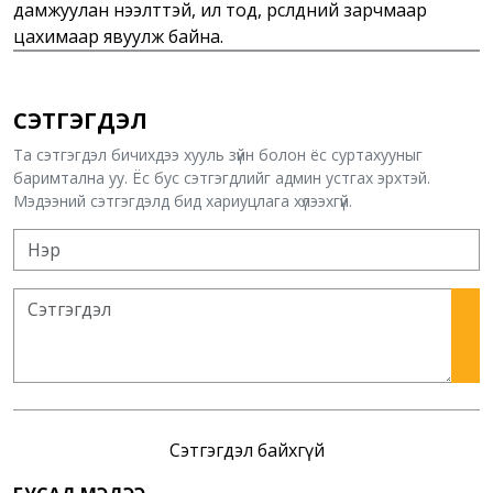
дамжуулан нээлттэй, ил тод, өрсөлдөөний зарчмаар
цахимаар явуулж байна.
СЭТГЭГДЭЛ
Та сэтгэгдэл бичихдээ хууль зүйн болон ёс суртахууныг
баримтална уу. Ёс бус сэтгэгдлийг админ устгах эрхтэй.
Мэдээний сэтгэгдэлд бид хариуцлага хүлээхгүй.
Сэтгэгдэл байхгүй