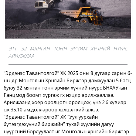
ЭТТ: 32 МЯНГАН ТОНН ЭРЧИМ ХҮЧНИЙ НҮҮРС
АРИЛЖЛАА
"Эрдэнэс Тавантолгой" ХК 2025 оны 8 дугаар сарын 6-
ны өдөр Монголын Хөрөнгийн Биржээр дамжуулан 5 багц
буюу 32 мянган тонн эрчим хүчний нүүрс БНХАУ-ын
Ганцмод боомт хүргэж өгөх нөхцөлөөр арилжааллаа.
Арилжаанд хоёр оролцогч оролцож, үнэ 2.6 хувиар
өсөж 35.10 ам.доллароор хэлцэл хийгджээ.
“Эрдэнэс Тавантолгой” ХК “Уул уурхайн
бүтээгдэхүүний биржийн” тухай хуулийн дагуу
нүүрсний борлуулалтыг Монголын хөрөнгийн биржээр