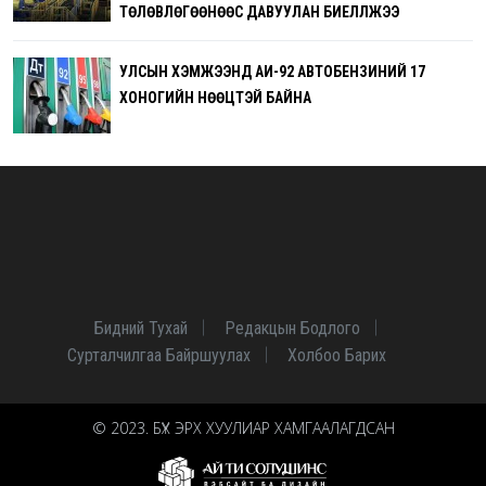
ТӨЛӨВЛӨГӨӨНӨӨС ДАВУУЛАН БИЕЛҮҮЛЖЭЭ
УЛСЫН ХЭМЖЭЭНД АИ-92 АВТОБЕНЗИНИЙ 17
ХОНОГИЙН НӨӨЦТЭЙ БАЙНА
Бидний Тухай
Редакцын Бодлого
Сурталчилгаа Байршуулах
Холбоо Барих
© 2023. БҮХ ЭРХ ХУУЛИАР ХАМГААЛАГДСАН