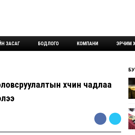
ЙН ЗАСАГ
БОДЛОГО
КОМПАНИ
ЭРЧИМ Х
БУ
боловсруулалтын хүчин чадлаа
элээ