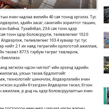
тын хүчин чадлаа жилийн 40 сая тоннд хүргэлээ. Тус
лдвэрлэл, эдийн засаг, санхүүгийн зорилтот түвшин,
эн байна. Тухайлбал, 23.6 сая тонн хүдэр
сая тонн хүдэр боловсруулж, төлөвлөгөөг 102.0
үйлдвэрлэж, төлөвлөгөөг 103.4 хувиар тус тус
лээр нийт 2.1 их наяд төгрөгийн орлоготой ажиллаж,
йн төсөвт 877.5 тэрбум төгрөг төвлөрүүлж,
биелүүлжээ.
нд хөгжүүлэх үндсэн чиглэл”-ийн хүрээнд хүдрийн
иллагаа, улсын төсөв бүрдүүлэлтийг
мж, технологийг шинэчлэх, үйлдвэрлэлийн хүчин
нгэсэн эцсийн бүтээгдэхүүн үйлдвэрлэх төсөл, бүтээн
 ажиллаж, үр дүнд нь хүдэр боловсруулалтын хүчин
эн тогтоосон нөөцөөр цаашид нэгэн жарны