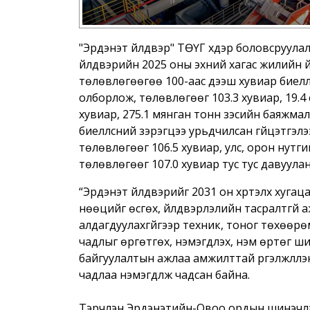
"Эрдэнэт үйлдвэр" ТӨҮГ хүдэр боловсруулал
үйлдвэрийн 2025 оны эхний хагас жилийн үй
төлөвлөгөөгөө 100-аас дээш хувиар биелүүлс
олборлож, төлөвлөгөөг 103.3 хувиар, 19.4 
хувиар, 275.1 мянган тонн зэсийн баяжмал 
биелүүлсний зэрэгцээ урьдчилсан гүйцэтгэ
төлөвлөгөөг 106.5 хувиар, улс, орон нутги
төлөвлөгөөг 107.0 хувиар тус тус давуулан 
“Эрдэнэт үйлдвэрийг 2031 он хүртэлх хугацаа
нөөцийг өсгөх, үйлдвэрлэлийн тасралтгүй аж
алдагдуулахгүйгээр техник, тоног төхөөрө
чадлыг өргөтгөх, нэмэгдүүлэх, нэмүү өртөг ши
байгуулалтын ажлаа амжилттай үргэлжлүүлэн
чадлаа нэмэгдүүлж чадсан байна.
Тэрчлэн Эрдэнэтийн-Овоо ордын шинэчл