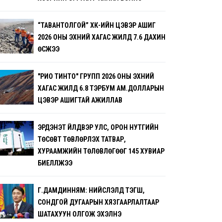
“ТАВАНТОЛГОЙ” ХК-ИЙН ЦЭВЭР АШИГ
2026 ОНЫ ЭХНИЙ ХАГАС ЖИЛД 7.6 ДАХИН
ӨСЖЭЭ
"РИО ТИНТО" ГРУПП 2026 ОНЫ ЭХНИЙ
ХАГАС ЖИЛД 6.8 ТЭРБУМ АМ.ДОЛЛАРЫН
ЦЭВЭР АШИГТАЙ АЖИЛЛАВ
ЭРДЭНЭТ ҮЙЛДВЭР УЛС, ОРОН НУТГИЙН
ТӨСӨВТ ТӨВЛӨРҮҮЛЭХ ТАТВАР,
ХУРААМЖИЙН ТӨЛӨВЛӨГӨӨГ 145 ХУВИАР
БИЕЛҮҮЛЖЭЭ
Г.ДАМДИННЯМ: НИЙСЛЭЛД ТЭГШ,
СОНДГОЙ ДУГААРЫН ХЯЗГААРЛАЛТААР
ШАТАХУУН ОЛГОЖ ЭХЭЛНЭ