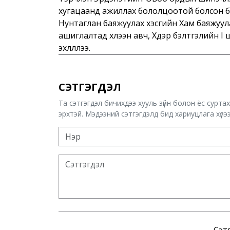
хугацаанд ажиллах бололцоотой болсон бо
Нунтаглан баяжуулах хэсгийн Хам баяжуу
ашиглалтад хүлээн авч, Хүдэр бэлтгэлийн 
эхлүүллээ.
СЭТГЭГДЭЛ
Та сэтгэгдэл бичихдээ хууль зүйн болон ёс сурта
эрхтэй. Мэдээний сэтгэгдэлд бид хариуцлага хүлээх
Сэтг