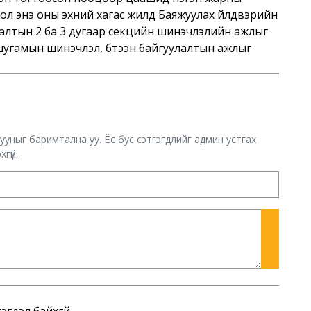
л энэ оны эхний хагас жилд Баяжуулах үйлдвэрийн
лалтын 2 ба 3 дугаар секцийн шинэчлэлийн ажлыг
I шугамын шинэчлэл, бүтээн байгуулалтын ажлыг
хууныг баримтална уу. Ёс бус сэтгэгдлийг админ устгах
гүй.
эгдэл байхгүй