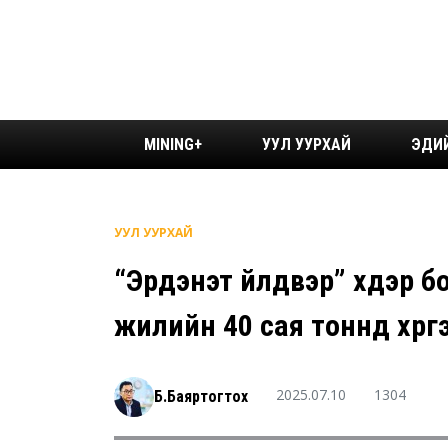
MINING+
УУЛ УУРХАЙ
ЭДИ
УУЛ УУРХАЙ
“Эрдэнэт үйлдвэр” хүдэр 
жилийн 40 сая тоннд хүрг
2025.07.10
1304
Б.Баяртогтох