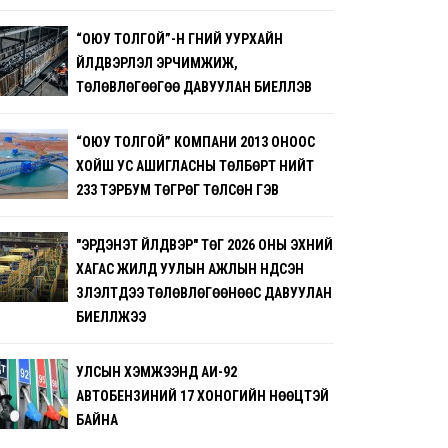
“ОЮУ ТОЛГОЙ”-Н ГҮНИЙ УУРХАЙН
ҮЙЛДВЭРЛЭЛ ЭРЧИМЖИЖ,
ТӨЛӨВЛӨГӨӨГӨӨ ДАВУУЛАН БИЕЛҮҮЛЭВ
“ОЮУ ТОЛГОЙ” КОМПАНИ 2013 ОНООС
ХОЙШ УС АШИГЛАСНЫ ТӨЛБӨРТ НИЙТ
233 ТЭРБУМ ТӨГРӨГ ТӨЛСӨН ГЭВ
"ЭРДЭНЭТ ҮЙЛДВЭР" ТӨҮГ 2026 ОНЫ ЭХНИЙ
ХАГАС ЖИЛД УУЛЫН АЖЛЫН ҮНДСЭН
ҮЗҮҮЛЭЛТҮҮДЭЭ ТӨЛӨВЛӨГӨӨНӨӨС ДАВУУЛАН
БИЕЛҮҮЛЖЭЭ
УЛСЫН ХЭМЖЭЭНД АИ-92
АВТОБЕНЗИНИЙ 17 ХОНОГИЙН НӨӨЦТЭЙ
БАЙНА