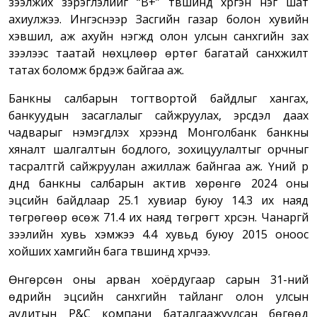
зээлжих зэрэглэлийг “B+” түвшинд хүргэн нэг шат
ахиулжээ. Ингэснээр Засгийн газар болон хувийн
хэвшил, аж ахуйн нэгжүүд олон улсын санхүүгийн зах
зээлээс таатай нөхцлөөр өртөг багатай санхүүжилт
татах боломж бүрдэж байгаа аж.
Банкны салбарын тогтвортой байдлыг хангах,
банкуудын засаглалыг сайжруулах, эрсдэл даах
чадварыг нэмэгдүүлэх хүрээнд Монголбанк банкны
хяналт шалгалтын бодлого, зохицуулалтыг орчныг
тасралтгүй сайжруулан ажиллаж байнгаа аж. Үүний үр
дүнд банкны салбарын актив хөрөнгө 2024 оны
эцсийн байдлаар 25.1 хувиар буюу 14.3 их наяд
төгрөгөөр өсөж 71.4 их наяд төгрөгт хүрсэн. Чанаргүй
зээлийн хувь хэмжээ 4.4 хувьд буюу 2015 оноос
хойших хамгийн бага түвшинд хүрчээ.
Өнгөрсөн оны арван хоёрдугаар сарын 31-ний
өдрийн эцсийн санхүүгийн тайланг олон улсын
аудитын P&C компани баталгаажуулсан бөгөөд