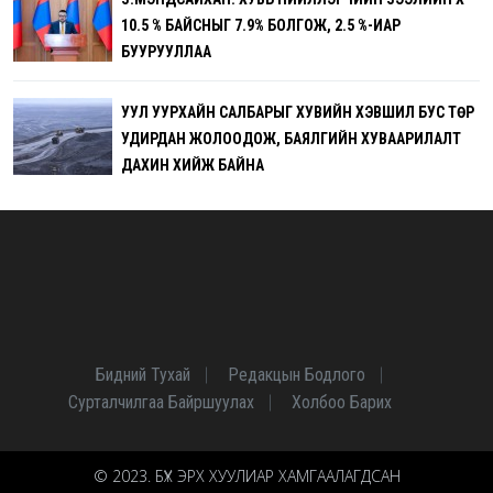
10.5 % БАЙСНЫГ 7.9% БОЛГОЖ, 2.5 %-ИАР
БУУРУУЛЛАА
УУЛ УУРХАЙН САЛБАРЫГ ХУВИЙН ХЭВШИЛ БУС ТӨР
УДИРДАН ЖОЛООДОЖ, БАЯЛГИЙН ХУВААРИЛАЛТ
ДАХИН ХИЙЖ БАЙНА
Бидний Тухай
Редакцын Бодлого
Сурталчилгаа Байршуулах
Холбоо Барих
© 2023. БҮХ ЭРХ ХУУЛИАР ХАМГААЛАГДСАН