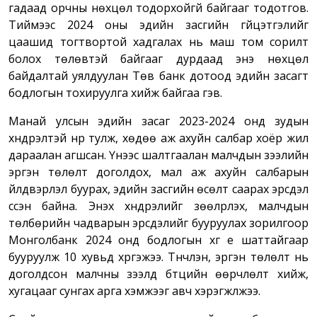
гадаад орчны нөхцөл тодорхойгүй байгааг тодотгов.
Тиймээс 2024 оны эдийн засгийн гүйцэтгэлийг
цаашид тогтвортой хадгалах нь маш том сорилт
болох төлөвтэй байгааг дурдаад энэ нөхцөл
байдалтай уялдуулан Төв банк дотоод эдийн засагт
бодлогын тохируулга хийж байгаа гэв.
Манай улсын эдийн засаг 2023-2024 онд зудын
хүндрэлтэй нүүр тулж, хөдөө аж ахуйн салбар хоёр жил
дараалан агшсан. Үүнээс шалтгаалан малчдын зээлийн
эргэн төлөлт доголдох, мал аж ахуйн салбарын
үйлдвэрлэл буурах, эдийн засгийн өсөлт саарах эрсдэл
үүссэн байна. Энэхүү хүндрэлийг зөөлрүүлэх, малчдын
төлбөрийн чадварын эрсдэлийг бууруулах зорилгоор
Монголбанк 2024 онд бодлогын хүүг үе шаттайгаар
бууруулж 10 хувьд хүргэжээ. Түүнчлэн, эргэн төлөлт нь
доголдсон малчны зээлд бүтцийн өөрчлөлт хийж,
хугацааг сунгах арга хэмжээг авч хэрэгжүүлжээ.