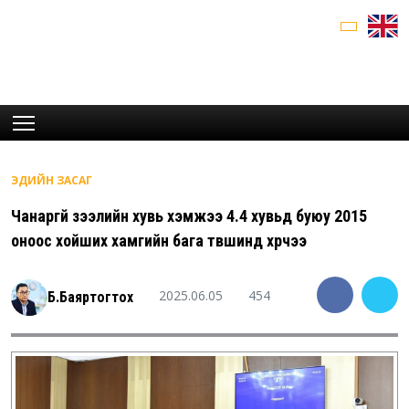
ЭДИЙН ЗАСАГ
Чанаргүй зээлийн хувь хэмжээ 4.4 хувьд буюу 2015
оноос хойших хамгийн бага түвшинд хүрчээ
2025.06.05
454
Б.Баяртогтох