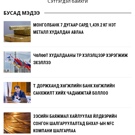
Сэтгэгдэл байхгүй
БУСАД МЭДЭЭ
МОНГОЛБАНК 7 ДУГААР САРД 1,439.2 КГ ҮНЭТ
МЕТАЛЛ ХУДАЛДАН АВЛАА
ЧӨЛӨӨТ ХУДАЛДААНЫ ТҮР ХЭЛЭЛЦЭЭР ХЭРЭГЖИЖ
ЭХЭЛЛЭЭ
Т.ДОРЖХАНД:ХӨГЖЛИЙН БАНК ХӨГЖЛИЙН
САНХҮҮЖИЛТ ХИЙХ ЧАДАМЖТАЙ БОЛЛОО
ЗЭСИЙН БАЯЖМАЛ ХАЙЛУУЛАХ ҮЙЛДВЭРИЙН
СОНГОН ШАЛГАРУУЛАЛТАД БНХАУ-ЫН NFC
КОМПАНИ ШАЛГАРЛАА