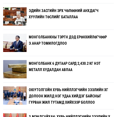
ЭДИЙН ЗАСГИЙН ЭРХ ЧӨЛӨӨНИЙ АНХДАГЧ
ХУУЛИЙН ТӨСЛИЙГ БАТАЛЛАА
МОНГОЛБАНКНЫ ТЭРГҮҮН ДЭД ЕРӨНХИЙЛӨГЧӨӨР
Э.АНАР ТОМИЛОГДЛОО
МОНГОЛБАНК 6 ДУГААР САРД 2,430.2 КГ ҮНЭТ
МЕТАЛЛ ХУДАЛДАН АВЛАА
ОЮУТОЛГОЙН ХУВЬ НИЙЛҮҮЛЭГЧИЙН ЗЭЭЛИЙН ХҮҮГ
ДОЛООН ЖИЛД НЭГ УДАА ХИЙДЭГ БАЙСНЫГ
ГУРВАН ЖИЛ ТУТАМД ХИЙХЭЭР БОЛЛОО
З.МЭНДСАЙХАН: ХУВЬ НИЙЛҮҮЛЭГЧИЙН ЗЭЭЛИЙН ХҮҮ