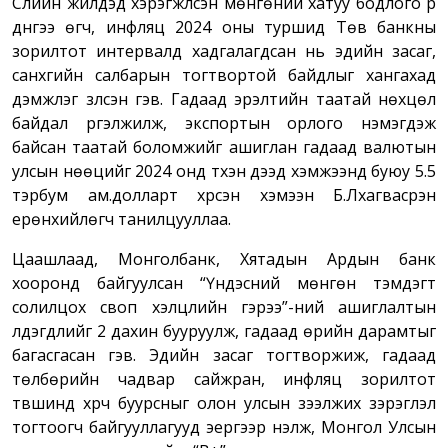
Сүүлийн жилүүдэд хэрэгжүүлсэн мөнгөний хатуу бодлого үр
дүнгээ өгч, инфляц 2024 оны туршид Төв банкны
зорилтот интервалд хадгалагдсан нь эдийн засаг,
санхүүгийн салбарын тогтвортой байдлыг хангахад
дэмжлэг үзүүлсэн гэв. Гадаад эрэлтийн таатай нөхцөл
байдал үргэлжилж, экспортын орлого нэмэгдэж
байсан таатай боломжийг ашиглан гадаад валютын
улсын нөөцийг 2024 онд түүхэн дээд хэмжээнд буюу 5.5
тэрбум ам.долларт хүрсэн хэмээн Б.Лхагвасүрэн
ерөнхийлөгч танилцууллаа.
Цаашлаад, Монголбанк, Хятадын Ардын банк
хооронд байгуулсан “Үндэсний мөнгөн тэмдэгт
солилцох своп хэлцлийн гэрээ”-ний ашиглалтын
үлдэгдлийг 2 дахин бууруулж, гадаад өрийн дарамтыг
багасгасан гэв. Эдийн засаг тогтворжиж, гадаад
төлбөрийн чадвар сайжран, инфляц зорилтот
түвшинд хүрч буурсныг олон улсын зээлжих зэрэглэл
тогтоогч байгууллагууд эергээр үнэлж, Монгол Улсын