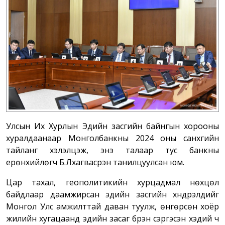
Улсын Их Хурлын Эдийн засгийн байнгын хорооны
хуралдаанаар Монголбанкны 2024 оны санхүүгийн
тайланг хэлэлцэж, энэ талаар тус банкны
ерөнхийлөгч Б.Лхагвасүрэн танилцуулсан юм.
Цар тахал, геополитикийн хурцадмал нөхцөл
байдлаар даамжирсан эдийн засгийн хүндрэлүүдийг
Монгол Улс амжилттай даван туулж, өнгөрсөн хоёр
жилийн хугацаанд эдийн засаг бүрэн сэргэсэн хэдий ч