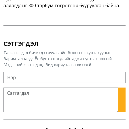
алдагдлыг 300 тэрбум төгрөгөөр бууруулсан байна.
СЭТГЭГДЭЛ
Та сэтгэгдэл бичихдээ хууль зүйн болон ёс суртахууныг
баримтална уу. Ёс бус сэтгэгдлийг админ устгах эрхтэй.
Мэдээний сэтгэгдэлд бид хариуцлага хүлээхгүй.