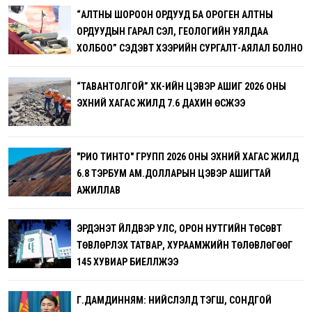
“АЛТНЫ ШОРООН ОРДУУД БА ОРОГЕН АЛТНЫ
ОРДУУДЫН ГАРАЛ ҮҮСЭЛ, ГЕОЛОГИЙН УЯЛДАА
ХОЛБОО” СЭДЭВТ ХЭЭРИЙН СУРГАЛТ-АЯЛАЛ БОЛНО
“ТАВАНТОЛГОЙ” ХК-ИЙН ЦЭВЭР АШИГ 2026 ОНЫ
ЭХНИЙ ХАГАС ЖИЛД 7.6 ДАХИН ӨСЖЭЭ
"РИО ТИНТО" ГРУПП 2026 ОНЫ ЭХНИЙ ХАГАС ЖИЛД
6.8 ТЭРБУМ АМ.ДОЛЛАРЫН ЦЭВЭР АШИГТАЙ
АЖИЛЛАВ
ЭРДЭНЭТ ҮЙЛДВЭР УЛС, ОРОН НУТГИЙН ТӨСӨВТ
ТӨВЛӨРҮҮЛЭХ ТАТВАР, ХУРААМЖИЙН ТӨЛӨВЛӨГӨӨГ
145 ХУВИАР БИЕЛҮҮЛЖЭЭ
Г.ДАМДИННЯМ: НИЙСЛЭЛД ТЭГШ, СОНДГОЙ