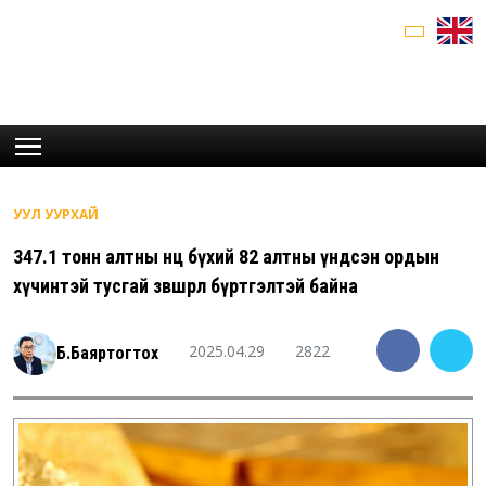
УУЛ УУРХАЙ
347.1 тонн алтны нөөц бүхий 82 алтны үндсэн ордын
хүчинтэй тусгай зөвшөөрөл бүртгэлтэй байна
2025.04.29
2822
Б.Баяртогтох