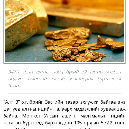
347.1 тонн алтны нөөц бүхий 82 алтны үндсэн
ордын хүчинтэй тусгай зөвшөөрөл бүртгэлтэй
байна
"Алт 3" хөтөлбөрийг Засгийн газар эхлүүлж байгаа энэ
цаг үед алтны нөөцийн талаарх мэдээллийг хуваалцаж
байна. Монгол Улсын ашигт малтмалын нөөцийн
нэгдсэн бүртгэлд бүртгэгдсэн 105 ордын 572.2 тонн