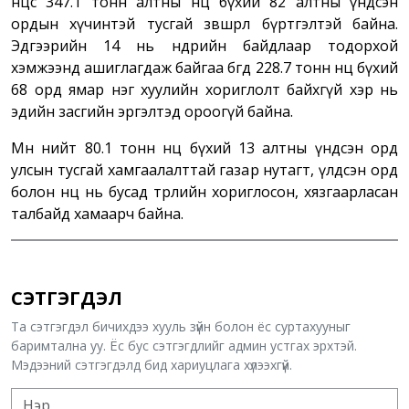
нөөцөөс 347.1 тонн алтны нөөц бүхий 82 алтны үндсэн
ордын хүчинтэй тусгай зөвшөөрөл бүртгэлтэй байна.
Эдгээрийн 14 нь өнөөдрийн байдлаар тодорхой
хэмжээнд ашиглагдаж байгаа бөгөөд 228.7 тонн нөөц бүхий
68 орд ямар нэг хуулийн хориглолт байхгүй хэр нь
эдийн засгийн эргэлтэд ороогүй байна.
Мөн нийт 80.1 тонн нөөц бүхий 13 алтны үндсэн орд
улсын тусгай хамгаалалттай газар нутагт, үлдсэн орд
болон нөөц нь бусад төрлийн хориглосон, хязгаарласан
талбайд хамаарч байна.
СЭТГЭГДЭЛ
Та сэтгэгдэл бичихдээ хууль зүйн болон ёс суртахууныг
баримтална уу. Ёс бус сэтгэгдлийг админ устгах эрхтэй.
Мэдээний сэтгэгдэлд бид хариуцлага хүлээхгүй.