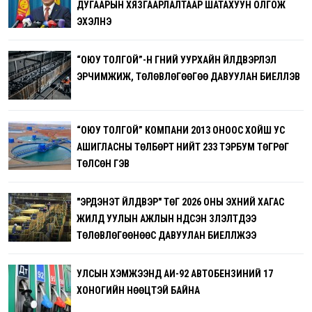
ДУГААРЫН ХЯЗГААРЛАЛТААР ШАТАХУУН ОЛГОЖ
ЭХЭЛНЭ
“ОЮУ ТОЛГОЙ”-Н ГҮНИЙ УУРХАЙН ҮЙЛДВЭРЛЭЛ
ЭРЧИМЖИЖ, ТӨЛӨВЛӨГӨӨГӨӨ ДАВУУЛАН БИЕЛҮҮЛЭВ
“ОЮУ ТОЛГОЙ” КОМПАНИ 2013 ОНООС ХОЙШ УС
АШИГЛАСНЫ ТӨЛБӨРТ НИЙТ 233 ТЭРБУМ ТӨГРӨГ
ТӨЛСӨН ГЭВ
"ЭРДЭНЭТ ҮЙЛДВЭР" ТӨҮГ 2026 ОНЫ ЭХНИЙ ХАГАС
ЖИЛД УУЛЫН АЖЛЫН ҮНДСЭН ҮЗҮҮЛЭЛТҮҮДЭЭ
ТӨЛӨВЛӨГӨӨНӨӨС ДАВУУЛАН БИЕЛҮҮЛЖЭЭ
УЛСЫН ХЭМЖЭЭНД АИ-92 АВТОБЕНЗИНИЙ 17
ХОНОГИЙН НӨӨЦТЭЙ БАЙНА