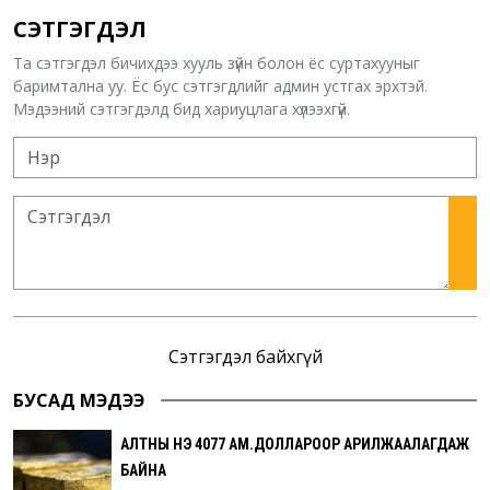
СЭТГЭГДЭЛ
Та сэтгэгдэл бичихдээ хууль зүйн болон ёс суртахууныг
баримтална уу. Ёс бус сэтгэгдлийг админ устгах эрхтэй.
Мэдээний сэтгэгдэлд бид хариуцлага хүлээхгүй.
Сэтгэгдэл байхгүй
БУСАД МЭДЭЭ
АЛТНЫ ҮНЭ 4077 АМ.ДОЛЛАРООР АРИЛЖААЛАГДАЖ
БАЙНА