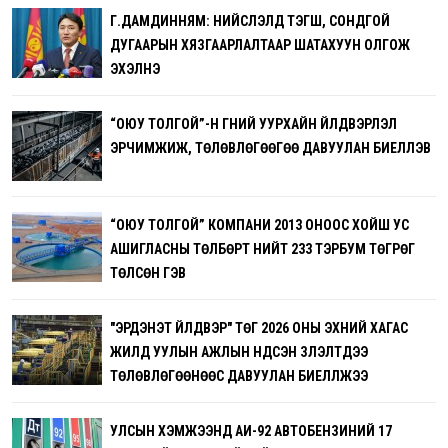
Г.ДАМДИННЯМ: НИЙСЛЭЛД ТЭГШ, СОНДГОЙ
ДУГААРЫН ХЯЗГААРЛАЛТААР ШАТАХУУН ОЛГОЖ
ЭХЭЛНЭ
“ОЮУ ТОЛГОЙ”-Н ГҮНИЙ УУРХАЙН ҮЙЛДВЭРЛЭЛ
ЭРЧИМЖИЖ, ТӨЛӨВЛӨГӨӨГӨӨ ДАВУУЛАН БИЕЛҮҮЛЭВ
“ОЮУ ТОЛГОЙ” КОМПАНИ 2013 ОНООС ХОЙШ УС
АШИГЛАСНЫ ТӨЛБӨРТ НИЙТ 233 ТЭРБУМ ТӨГРӨГ
ТӨЛСӨН ГЭВ
"ЭРДЭНЭТ ҮЙЛДВЭР" ТӨҮГ 2026 ОНЫ ЭХНИЙ ХАГАС
ЖИЛД УУЛЫН АЖЛЫН ҮНДСЭН ҮЗҮҮЛЭЛТҮҮДЭЭ
ТӨЛӨВЛӨГӨӨНӨӨС ДАВУУЛАН БИЕЛҮҮЛЖЭЭ
УЛСЫН ХЭМЖЭЭНД АИ-92 АВТОБЕНЗИНИЙ 17