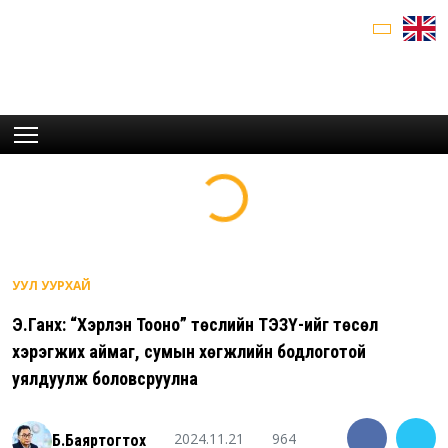
УУЛ УУРХАЙ
Э.Ганхүү: “Хэрлэн Тооно” төслийн ТЭЗҮ-ийг төсөл
хэрэгжих аймаг, сумын хөгжлийн бодлоготой
уялдуулж боловсруулна
2024.11.21
964
Б.Баяртогтох