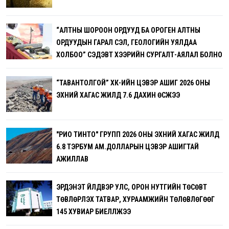
“АЛТНЫ ШОРООН ОРДУУД БА ОРОГЕН АЛТНЫ
ОРДУУДЫН ГАРАЛ ҮҮСЭЛ, ГЕОЛОГИЙН УЯЛДАА
ХОЛБОО” СЭДЭВТ ХЭЭРИЙН СУРГАЛТ-АЯЛАЛ БОЛНО
“ТАВАНТОЛГОЙ” ХК-ИЙН ЦЭВЭР АШИГ 2026 ОНЫ
ЭХНИЙ ХАГАС ЖИЛД 7.6 ДАХИН ӨСЖЭЭ
"РИО ТИНТО" ГРУПП 2026 ОНЫ ЭХНИЙ ХАГАС ЖИЛД
6.8 ТЭРБУМ АМ.ДОЛЛАРЫН ЦЭВЭР АШИГТАЙ
АЖИЛЛАВ
ЭРДЭНЭТ ҮЙЛДВЭР УЛС, ОРОН НУТГИЙН ТӨСӨВТ
ТӨВЛӨРҮҮЛЭХ ТАТВАР, ХУРААМЖИЙН ТӨЛӨВЛӨГӨӨГ
145 ХУВИАР БИЕЛҮҮЛЖЭЭ