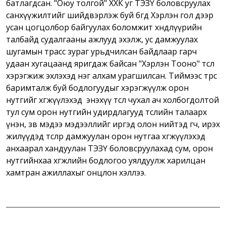
батлагдсан. "Оюу толгой" ХХК уг ТЭЗҮ боловсруулах
санхүүжилтийг шийдвэрлэж буй бөгөөд Хэрлэн гол дээр
усан цогцолбор байгуулах боломжит хөндлүүрийн
талбайд судалгааны ажлууд эхэлж, ус дамжуулах
шугамын трасс зураг урьдчилсан байдлаар гарч
удаан хугацаанд яригдаж байсан "Хэрлэн Тооно" төсөл
хэрэгжиж эхлэхэд нэг алхам урагшилсан. Тиймээс төрөөс
баримталж буй бодлогуудыг хэрэгжүүлж орон
нутгийг хөгжүүлэхэд энэхүү төсөл чухал ач холбогдолтой
тул сум орон нутгийн удирдлагууд төслийн талаарх
үнэн, зөв мэдээ мэдээллийг иргэд олон нийтэд өгч, ирэх
жилүүдэд төслөөр дамжуулан орон нутгаа хөгжүүлэхэд
анхаарал хандуулан ТЭЗҮ боловсруулахад сум, орон
нутгийнхаа хөгжлийн бодлогоо уялдуулж харилцан
хамтран ажиллахыг онцлон хэллээ.