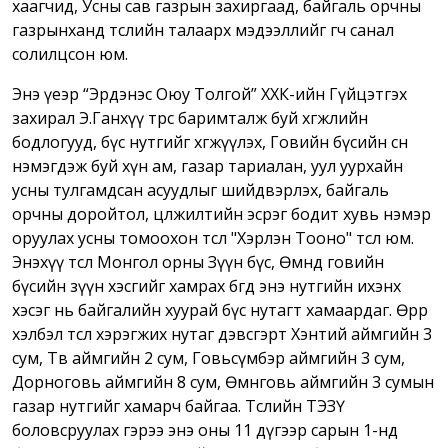
хаагчид, Усны сав газрын захиргаад, байгаль орчны
газрынханд төслийн талаарх мэдээллийг өгч санал
солилцсон юм.
Энэ үеэр “Эрдэнэс Оюу Толгой” ХХК-ийн Гүйцэтгэх
захирал Э.Ганхүү төрөөс баримталж буй хөгжлийн
бодлогууд, бүс нутгийг хөгжүүлэх, Говийн бүсийн өсөн
нэмэгдэж буй хүн ам, газар тариалан, уул уурхайн
усны тулгамдсан асуудлыг шийдвэрлэх, байгаль
орчны доройтол, цөлжилтийн эсрэг бодит хувь нэмэр
оруулах усны томоохон төсөл "Хэрлэн Тооно" төсөл юм.
Энэхүү төсөл Монгол орны Зүүн бүс, Өмнөд говийн
бүсийн зүүн хэсгийг хамрах бөгөөд энэ нутгийн ихэнх
хэсэг нь байгалийн хуурай бүс нутагт хамаардаг. Өөрөөр
хэлбэл төсөл хэрэгжих нутаг дэвсгэрт Хэнтий аймгийн 3
сум, Төв аймгийн 2 сум, Говьсүмбэр аймгийн 3 сум,
Дорноговь аймгийн 8 сум, Өмнөговь аймгийн 3 сумын
газар нутгийг хамарч байгаа. Төслийн ТЭЗҮ
боловсруулах гэрээ энэ оны 11 дүгээр сарын 1-нд