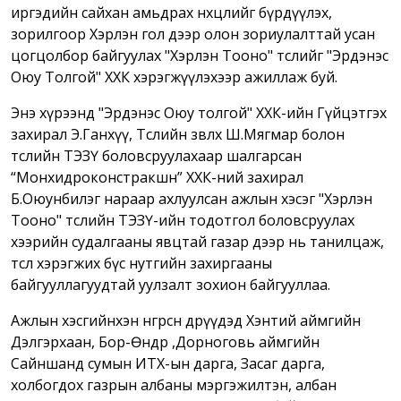
иргэдийн сайхан амьдрах нөхцөлийг бүрдүүлэх,
зорилгоор Хэрлэн гол дээр олон зориулалттай усан
цогцолбор байгуулах "Хэрлэн Тооно" төслийг "Эрдэнэс
Оюу Толгой" ХХК хэрэгжүүлэхээр ажиллаж буй.
Энэ хүрээнд "Эрдэнэс Оюу толгой" ХХК-ийн Гүйцэтгэх
захирал Э.Ганхүү, Төслийн зөвлөх Ш.Мягмар болон
төслийн ТЭЗҮ боловсруулахаар шалгарсан
“Монхидроконстракшн” ХХК-ний захирал
Б.Оюунбилэг нараар ахлуулсан ажлын хэсэг "Хэрлэн
Тооно" төслийн ТЭЗҮ-ийн тодотгол боловсруулах
хээрийн судалгааны явцтай газар дээр нь танилцаж,
төсөл хэрэгжих бүс нутгийн захиргааны
байгууллагуудтай уулзалт зохион байгууллаа.
Ажлын хэсгийнхэн өнгөрсөн өдрүүдэд Хэнтий аймгийн
Дэлгэрхаан, Бор-Өндөр ,Дорноговь аймгийн
Сайншанд сумын ИТХ-ын дарга, Засаг дарга,
холбогдох газрын албаны мэргэжилтэн, албан