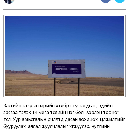
Засгийн газрын мөрийн хөтөлбөрт тусгагдсан, эдийн
засгаа тэлэх 14 мега төслийн нэг бол “Хэрлэн тооно”
төсөл. Уур амьсгалын өөрчлөлтөд дасан зохицох, цөлжилтийг
бууруулах, аялал жуулчлалыг хөгжүүлэх, нутгийн