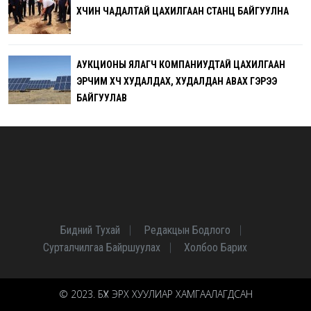
ХҮЧИН ЧАДАЛТАЙ ЦАХИЛГААН СТАНЦ БАЙГУУЛНА
АУКЦИОНЫ ЯЛАГЧ КОМПАНИУДТАЙ ЦАХИЛГААН
ЭРЧИМ ХҮЧ ХУДАЛДАХ, ХУДАЛДАН АВАХ ГЭРЭЭ
БАЙГУУЛАВ
Бидний Тухай
Редакцын Бодлого
Сурталчилгаа Байршуулах
Холбоо Барих
© 2023. БҮХ ЭРХ ХУУЛИАР ХАМГААЛАГДСАН