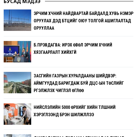
БУСАД МЭДЭЭ
ЭРЧИМ ХҮЧНИЙ НАЙДВАРТАЙ БАЙДАЛД ХУВЬ НЭМЭР
ОРУУЛАХ ДЭД БҮТЦИЙГ ОЮУ ТОЛГОЙ АШИГЛАЛТАД
ОРУУЛЛАА
Б.ПҮРЭВДАГВА: ИРЭХ ӨВӨЛ ЭРЧИМ ХҮЧНИЙ
ХЯЗГААРЛАЛТ ХИЙХГҮЙ
ЗАСГИЙН ГАЗРЫН ХУРАЛДААНЫ ШИЙДВЭР:
АЙМГУУДАД БАРИГДАЖ БУЙ ДЦС-ЫН ТӨСЛИЙГ
ҮРГЭЛЖҮҮЛЭХ ЧИГЛЭЛ ӨГЛӨӨ
НИЙСЛЭЛИЙН 5000 ӨРХИЙГ ХИЙН ТҮЛШНИЙ
ХЭРЭГЛЭЭНД БҮРЭН ШИЛЖҮҮЛЛЭЭ