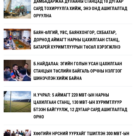
ДАМБАДАРЖАА ДУЛААНЫ СТАНЦАД 10 ДУГААР
САРД ТОХИРУУЛГА ХИЙЖ, ЭНЭ ОНД АШИГЛАЛТАД
ОРУУЛНА
БАЯН-ӨЛГИЙ, УВС, БАЯНХОНГОР, СҮХБААТАР,
ДОРНОД АЙМАГТ НАРНЫ ЦАХИЛГААН СТАНЦ,
БАТАРЕЙ ХУРИМТЛУУРЫН ТӨСӨЛ ХЭРЭГЖҮҮЛНЭ
Б.НАЙДАЛАА: ЭГИЙН ГОЛЫН УСАН ЦАХИЛГААН
СТАНЦЫН ТӨСЛИЙН БАЙГАЛЬ ОРЧНЫ ҮНЭЛГЭЭГ
ШИНЭЧЛЭН ХИЙЖ БАЙНА
Н.УЧРАЛ: 5 АЙМАГТ 220 МВТ-ЫН НАРНЫ
ЦАХИЛГААН СТАНЦ, 130 МВТ-ЫН ХУРИМТЛУУР
БҮТЭЭН БАЙГУУЛЖ, 12 ДУГААР САРД АШИГЛАЛТАД
ОРНО
ХӨӨТИЙН НҮҮРСНИЙ УУРХАЙГ ТҮШИГЛЭН 300 МВТ-ЫН