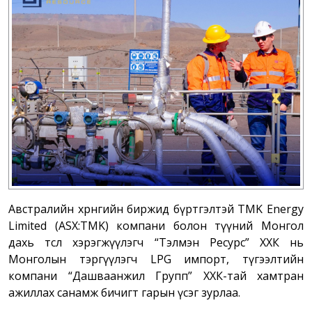
Австралийн хөрөнгийн биржид бүртгэлтэй TMK Energy
Limited (ASX:TMK) компани болон түүний Монгол
дахь төсөл хэрэгжүүлэгч “Тэлмэн Ресурс” ХХК нь
Монголын тэргүүлэгч LPG импорт, түгээлтийн
компани “Дашваанжил Групп” ХХК-тай хамтран
ажиллах санамж бичигт гарын үсэг зурлаа.