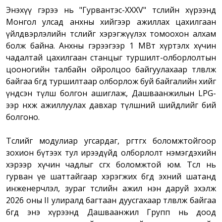
Энэхүү гэрээ нь "Гурвантэс-XXXV" төслийн хүрээнд
Монгол улсад анхны хийгээр ажиллах цахилгаан
үйлдвэрлэлийн төслийг хэрэгжүүлэх томоохон алхам
болж байна. Анхны гэрээгээр 1 МВт хүртэлх хүчин
чадалтай цахилгаан станцыг туршилт-олборлолтын
цооногийн талбайн ойролцоо байгуулахаар төлөвлөж
байгаа бөгөөд туршилтаар олборлож буй байгалийн хийг
үндсэн түлш болгон ашиглаж, Дашваанжилын LPG-
ээр нөхөж ажиллуулах давхар түлшний шийдлийг бий
болгоно.
Төслийг модулиар угсардаг, өргөтгөх боломжтойгоор
зохион бүтээх тул ирээдүйд олборлолт нэмэгдэхийн
хэрээр хүчин чадлыг өсгөх боломжтой юм. Төсөл нь
гурван үе шаттайгаар хэрэгжих бөгөөд эхний шатанд
инженерчлэл, зураг төслийн ажил нэн даруй эхэлж
2026 оны II улиралд багтаан дуусгахаар төлөвлөж байгаа
бөгөөд энэ хүрээнд Дашваанжил Групп нь доод