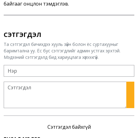
байгааг онцлон тэмдэглэв.
СЭТГЭГДЭЛ
Та сэтгэгдэл бичихдээ хууль зүйн болон ёс суртахууныг
баримтална уу. Ёс бус сэтгэгдлийг админ устгах эрхтэй.
Мэдээний сэтгэгдэлд бид хариуцлага хүлээхгүй.
Сэтгэгдэл байхгүй