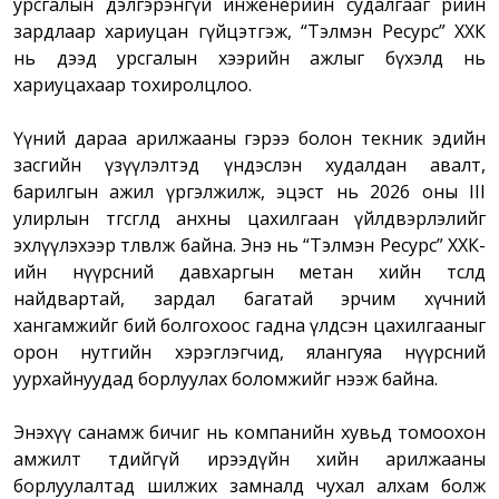
урсгалын дэлгэрэнгүй инженерийн судалгааг өөрийн
зардлаар хариуцан гүйцэтгэж, “Тэлмэн Ресурс” ХХК
нь дээд урсгалын хээрийн ажлыг бүхэлд нь
хариуцахаар тохиролцлоо.
Үүний дараа арилжааны гэрээ болон текник эдийн
засгийн үзүүлэлтэд үндэслэн худалдан авалт,
барилгын ажил үргэлжилж, эцэст нь 2026 оны III
улирлын төгсгөлд анхны цахилгаан үйлдвэрлэлийг
эхлүүлэхээр төлөвлөж байна. Энэ нь “Тэлмэн Ресурс” ХХК-
ийн нүүрсний давхаргын метан хийн төсөлд
найдвартай, зардал багатай эрчим хүчний
хангамжийг бий болгохоос гадна үлдсэн цахилгааныг
орон нутгийн хэрэглэгчид, ялангуяа нүүрсний
уурхайнуудад борлуулах боломжийг нээж байна.
Энэхүү санамж бичиг нь компанийн хувьд томоохон
амжилт төдийгүй ирээдүйн хийн арилжааны
борлуулалтад шилжих замналд чухал алхам болж