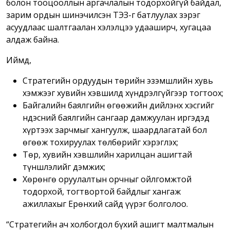
болон тооцооллын аргачлалын тодорхойгүй байдал,
зарим ордын шинэчилсэн ТЭЗҮ-г батлуулах зэрэг
асуудлаас шалтгаалан хэлэлцээ удааширч, хугацаа
алдаж байна.
Иймд,
Стратегийн ордуудын төрийн эзэмшлийн хувь
хэмжээг хувийн хэвшилд хүндрэлгүйгээр тогтоох;
Байгалийн баялгийн өгөөжийн дийлэнх хэсгийг
Үндэсний баялгийн сангаар дамжуулан иргэдэд
хүртээх зарчмыг хангуулж, шаардлагатай бол
өгөөж тохируулах төлбөрийг хэрэглэх;
Төр, хувийн хэвшлийн харилцан ашигтай
түншлэлийг дэмжих;
Хөрөнгө оруулалтын орчныг ойлгомжтой
тодорхой, тогтвортой байдлыг хангаж
ажиллахыг Ерөнхий сайд үүрэг болголоо.
“Стратегийн ач холбогдол бүхий ашигт малтмалын