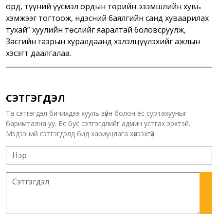
орд, түүний үүсмэл ордын төрийн эзэмшлийн хувь
хэмжээг тогтоож, Үндэсний баялгийн санд хуваарилах
тухай” хуулийн төслийг яаралтай боловсруулж,
Засгийн газрын хуралдаанд хэлэлцүүлэхийг ажлын
хэсэгт даалгалаа.
СЭТГЭГДЭЛ
Та сэтгэгдэл бичихдээ хууль зүйн болон ёс суртахууныг
баримтална уу. Ёс бус сэтгэгдлийг админ устгах эрхтэй.
Мэдээний сэтгэгдэлд бид хариуцлага хүлээхгүй.