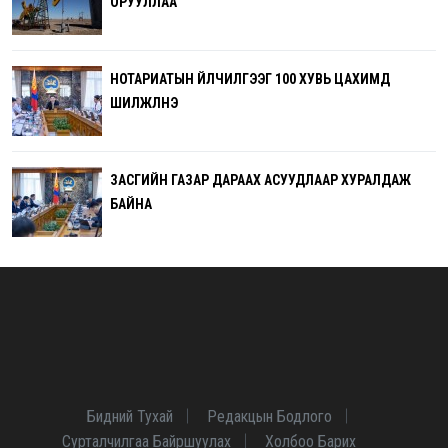
ОРУУЛЛАА
НОТАРИАТЫН ҮЙЛЧИЛГЭЭГ 100 ХУВЬ ЦАХИМД
ШИЛЖҮҮЛНЭ
ЗАСГИЙН ГАЗАР ДАРААХ АСУУДЛААР ХУРАЛДАЖ
БАЙНА
Бидний Тухай
Редакцын Бодлого
Сурталчилгаа Байршуулах
Холбоо Барих