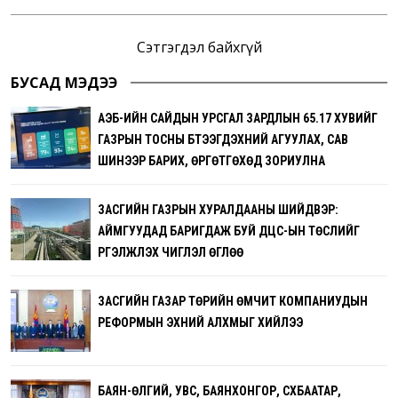
Сэтгэгдэл байхгүй
БУСАД МЭДЭЭ
АҮЭБ-ИЙН САЙДЫН УРСГАЛ ЗАРДЛЫН 65.17 ХУВИЙГ
ГАЗРЫН ТОСНЫ БҮТЭЭГДЭХҮҮНИЙ АГУУЛАХ, САВ
ШИНЭЭР БАРИХ, ӨРГӨТГӨХӨД ЗОРИУЛНА
ЗАСГИЙН ГАЗРЫН ХУРАЛДААНЫ ШИЙДВЭР:
АЙМГУУДАД БАРИГДАЖ БУЙ ДЦС-ЫН ТӨСЛИЙГ
ҮРГЭЛЖҮҮЛЭХ ЧИГЛЭЛ ӨГЛӨӨ
ЗАСГИЙН ГАЗАР ТӨРИЙН ӨМЧИТ КОМПАНИУДЫН
РЕФОРМЫН ЭХНИЙ АЛХМЫГ ХИЙЛЭЭ
БАЯН-ӨЛГИЙ, УВС, БАЯНХОНГОР, СҮХБААТАР,