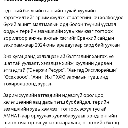
Үндэсний баялгийн сангийн тухай хуулийн
хэрэгжилтийг эрчимжүүлэх, стратегийн ач холбогдол
бүхий ашигт малтмалын орд болон түүний үүсмэл
ордын төрийн эзэмшлийн хувь хэмжээг тогтоох
зорилгоор анхны ажлын хэсгийг Ерөнхий сайдын
захирамжаар 2024 оны аравдугаар сард байгуулсан.
Энэ хугацаанд хэлэлцээний бэлтгэлийг хангах, үе
шаттай уулзалт, хэлэлцээ хийж, хуулийн дөрвөн
этгээдтэй (“Энержи Ресурс”, “Хангад Эксплорэйшн”,
“Өсөх зоос”, “Ачит Ихт” ХХК) зарчмын түвшинд
тохиролцоонд хүрсэн.
Зарим хуулийн этгээдийн идэвхгүй оролцоо,
хэлэлцээний явц дахь тэгш бус байдал, төрийн
эзэмшлийн хувь хэмжээг тогтоох эсхүл тусгай
АМНАТ-аар орлуулах хувилбаруудыг хөндлөнгийн
шинжээчдээр хянуулах шаардлага, өгөөжийн бүтэц