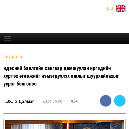
БОДЛОГО
Үндэсний баялгийн сангаар дамжуулан иргэдийн
хүртэх өгөөжийг нэмэгдүүлэх ажлыг шуурхайлахыг
үүрэг болголоо
2026.05.06
424
З.Цэлмэг