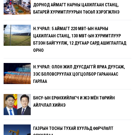
ДОРНОД АЙМАГТ НАРНЫ ЦАХИЛГААН СТАНЦ,
БАТАРЕЙ ХУРИМТЛУУРЫН ТӨСӨЛ ХЭРЭГЖҮҮЛНЭ
Н.УЧРАЛ: 5 АЙМАГТ 220 МВТ-ЫН НАРНЫ
ЦАХИЛГААН СТАНЦ, 130 МВТ-ЫН ХУРИМТЛУУР
БҮТЭЭН БАЙГУУЛЖ, 12 ДУГААР САРД АШИГЛАЛТАД
ОРНО
Н.УЧРАЛ: ОЛОН ЖИЛ ДУУСДАГГҮЙ ЯРИА ДУУСАЖ,
ЗЭС БОЛОВСРУУЛАХ ЦОГЦОЛБОР ГАРААНААС
ГАРЛАА
БНСУ-ЫН ЕРӨНХИЙЛӨГЧ И ЖЭ МЁН ТӨРИЙН
АЙЛЧЛАЛ ХИЙНЭ
ГАЗРЫН ТОСНЫ ТУХАЙ ХУУЛЬД ӨӨРЧЛӨЛТ