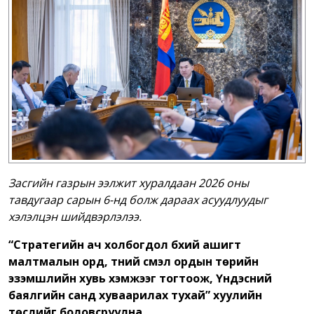
Засгийн газрын ээлжит хуралдаан 2026 оны
тавдугаар сарын 6-нд болж дараах асуудлуудыг
хэлэлцэн шийдвэрлэлээ.
“Стратегийн ач холбогдол бүхий ашигт
малтмалын орд, түүний үүсмэл ордын төрийн
эзэмшлийн хувь хэмжээг тогтоож, Үндэсний
баялгийн санд хуваарилах тухай” хуулийн
төслийг боловсруулна