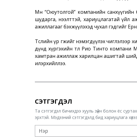
Мөн “Оюутолгой” компанийн санхүүгийн 
шударга, нээлттэй, хариуцлагатай үйл аж
ажиллагааг бэхжүүлэхэд чухал гэдгийг Ерө
Төслийн үр өгөөжийг нэмэгдүүлэх чиглэлээр
дүнд хүргэхийн төлөө Рио Тинто компани 
хамтран ажиллаж харилцан ашигтай шийдэл
илэрхийллээ.
СЭТГЭГДЭЛ
Та сэтгэгдэл бичихдээ хууль зүйн болон ёс сурта
эрхтэй. Мэдээний сэтгэгдэлд бид хариуцлага хүлээх