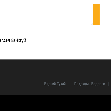
эгдэл байхгүй
Бидний Тухай
Редакцын Бодлого