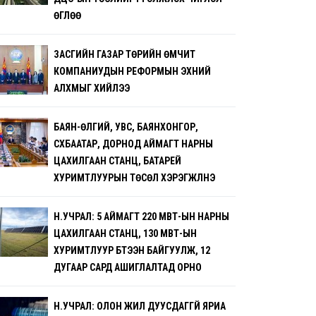
ӨГЛӨӨ
ЗАСГИЙН ГАЗАР ТӨРИЙН ӨМЧИТ
КОМПАНИУДЫН РЕФОРМЫН ЭХНИЙ
АЛХМЫГ ХИЙЛЭЭ
БАЯН-ӨЛГИЙ, УВС, БАЯНХОНГОР,
СҮХБААТАР, ДОРНОД АЙМАГТ НАРНЫ
ЦАХИЛГААН СТАНЦ, БАТАРЕЙ
ХУРИМТЛУУРЫН ТӨСӨЛ ХЭРЭГЖҮҮЛНЭ
Н.УЧРАЛ: 5 АЙМАГТ 220 МВТ-ЫН НАРНЫ
ЦАХИЛГААН СТАНЦ, 130 МВТ-ЫН
ХУРИМТЛУУР БҮТЭЭН БАЙГУУЛЖ, 12
ДУГААР САРД АШИГЛАЛТАД ОРНО
Н.УЧРАЛ: ОЛОН ЖИЛ ДУУСДАГГҮЙ ЯРИА