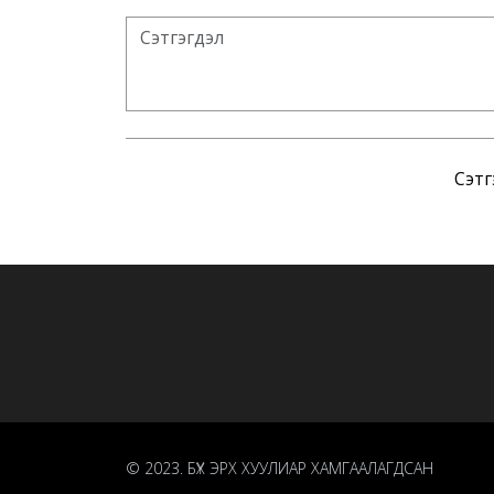
Сэтг
© 2023. БҮХ ЭРХ ХУУЛИАР ХАМГААЛАГДСАН