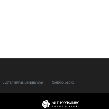
Сурталчилгаа Байршуулах
Холбоо Барих