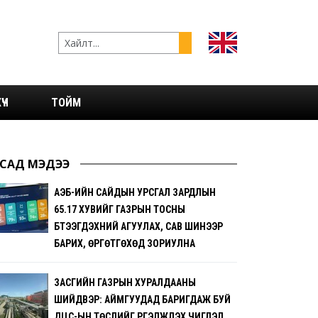
ҮЧ
ТОЙМ
САД МЭДЭЭ
АҮЭБ-ИЙН САЙДЫН УРСГАЛ ЗАРДЛЫН
65.17 ХУВИЙГ ГАЗРЫН ТОСНЫ
БҮТЭЭГДЭХҮҮНИЙ АГУУЛАХ, САВ ШИНЭЭР
БАРИХ, ӨРГӨТГӨХӨД ЗОРИУЛНА
ЗАСГИЙН ГАЗРЫН ХУРАЛДААНЫ
ШИЙДВЭР: АЙМГУУДАД БАРИГДАЖ БУЙ
ДЦС-ЫН ТӨСЛИЙГ ҮРГЭЛЖҮҮЛЭХ ЧИГЛЭЛ