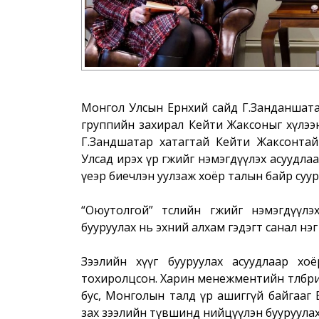
Монгол Улсын Ерөнхий сайд Г.Занданшатар 
группийн захирал Кейти Жаксоныг хүлээн 
Г.Зандшатар хатагтай Кейти Жаксонтай 
Улсад ирэх үр өгөөжийг нэмэгдүүлэх асууд
үеэр биечлэн уулзаж хоёр талын байр суур
“Оюутолгой” төслийн өгөөжийг нэмэгдүү
бууруулах нь эхний алхам гэдэгт санал нэ
Зээлийн хүүг бууруулах асуудлаар х
тохиролцсон. Харин менежментийн төлбөри
бус, Монголын талд үр ашиггүй байгааг 
зах зээлийн түвшинд нийцүүлэн бууруулах