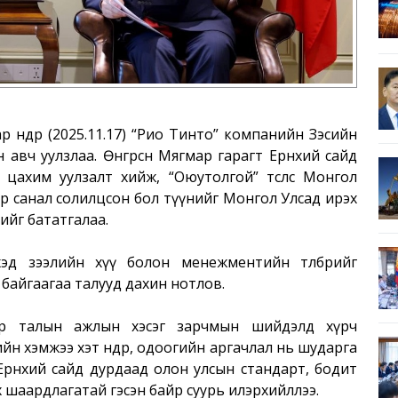
өнөөдөр (2025.11.17) “Рио Тинто” компанийн Зэсийн
авч уулзлаа. Өнгөрсөн Мягмар гарагт Ерөнхий сайд
цахим уулзалт хийж, “Оюутолгой” төслөөс Монгол
лаар санал солилцсон бол түүнийг Монгол Улсад ирэх
ийг бататгалаа.
лэхэд зээлийн хүү болон менежментийн төлбөрийг
г байгаагаа талууд дахин нотлов.
оёр талын ажлын хэсэг зарчмын шийдэлд хүрч
йн хэмжээ хэт өндөр, одоогийн аргачлал нь шударга
Ерөнхий сайд дурдаад олон улсын стандарт, бодит
 шаардлагатай гэсэн байр суурь илэрхийллээ.