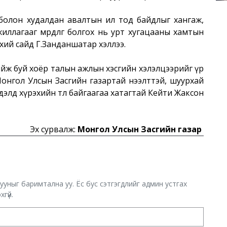
болон худалдан авалтын ил тод байдлыг хангаж,
иллагааг мөрдлөг болгох нь урт хугацааны хамтын
нхий сайд Г.Занданшатар хэллээ.
 хийж буй хоёр талын ажлын хэсгийн хэлэлцээрийг үр
Монгол Улсын Засгийн газартай нээлттэй, шуурхай
д хүрэхийн төлөө байгаагаа хатагтай Кейти Жаксон
Эх сурвалж:
Монгол Улсын Засгийн газар
хууныг баримтална уу. Ёс бус сэтгэгдлийг админ устгах
гүй.