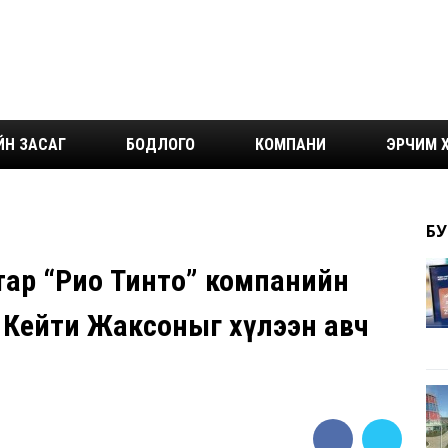
ЙН ЗАСАГ
БОДЛОГО
КОМПАНИ
ЭРЧИМ Х
БУ
тар “Рио Тинто” компанийн
 Кейти Жаксоныг хүлээн авч