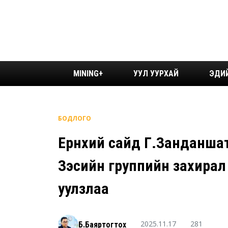
MINING+
УУЛ УУРХАЙ
ЭДИ
БОДЛОГО
Ерөнхий сайд Г.Занданша
Зэсийн группийн захирал
уулзлаа
2025.11.17
281
Б.Баяртогтох