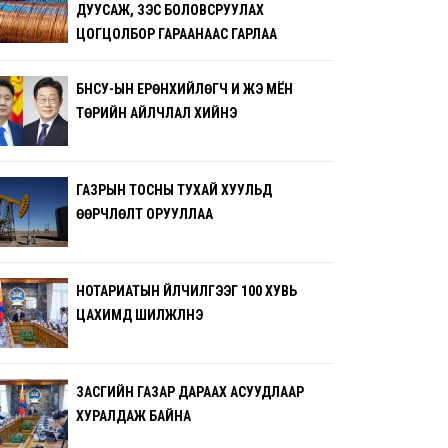
ДУУСАЖ, ЗЭС БОЛОВСРУУЛАХ
ЦОГЦОЛБОР ГАРААНААС ГАРЛАА
БНСУ-ЫН ЕРӨНХИЙЛӨГЧ И ЖЭ МЁН
ТӨРИЙН АЙЛЧЛАЛ ХИЙНЭ
ГАЗРЫН ТОСНЫ ТУХАЙ ХУУЛЬД
ӨӨРЧЛӨЛТ ОРУУЛЛАА
НОТАРИАТЫН ҮЙЛЧИЛГЭЭГ 100 ХУВЬ
ЦАХИМД ШИЛЖҮҮЛНЭ
ЗАСГИЙН ГАЗАР ДАРААХ АСУУДЛААР
ХУРАЛДАЖ БАЙНА