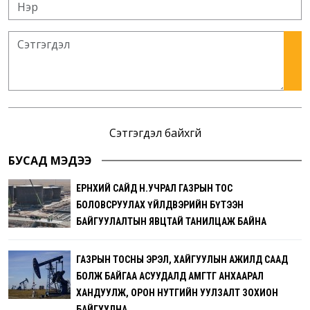
Сэтгэгдэл байхгүй
БУСАД МЭДЭЭ
ЕРӨНХИЙ САЙД Н.УЧРАЛ ГАЗРЫН ТОС
БОЛОВСРУУЛАХ ҮЙЛДВЭРИЙН БҮТЭЭН
БАЙГУУЛАЛТЫН ЯВЦТАЙ ТАНИЛЦАЖ БАЙНА
ГАЗРЫН ТОСНЫ ЭРЭЛ, ХАЙГУУЛЫН АЖИЛД СААД
БОЛЖ БАЙГАА АСУУДАЛД АМГТГ АНХААРАЛ
ХАНДУУЛЖ, ОРОН НУТГИЙН УУЛЗАЛТ ЗОХИОН
БАЙГУУЛНА