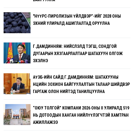
"НҮҮРС-ПИРОЛИЗЫН ҮЙЛДВЭР”-ИЙГ 2028 ОНЫ
ЭХНИЙ УЛИРАЛД АШИГЛАЛТАД ОРУУЛНА
Г.ДАМДИННЯМ: НИЙСЛЭЛД ТЭГШ, СОНДГОЙ
ДУГААРЫН ХЯЗГААРЛАЛТААР ШАТАХУУН ОЛГОЖ
ЭХЭЛНЭ
АҮЭБ-ИЙН САЙД Г.ДАМДИННЯМ: ШАТАХУУНЫ
НӨӨЦИЙН ЗОХИОН БАЙГУУЛАЛТЫН ТАЛААР ШИЙДВЭР
ГАРГАЖ ОЛОН НИЙТЭД ТАНИЛЦУУЛНА
“ОЮУ ТОЛГОЙ” КОМПАНИ 2026 ОНЫ II УЛИРАЛД 519
НЬ ДОТООДЫН ХАНГАН НИЙЛҮҮЛЭГЧТЭЙ ХАМТРАН
АЖИЛЛАЖЭЭ