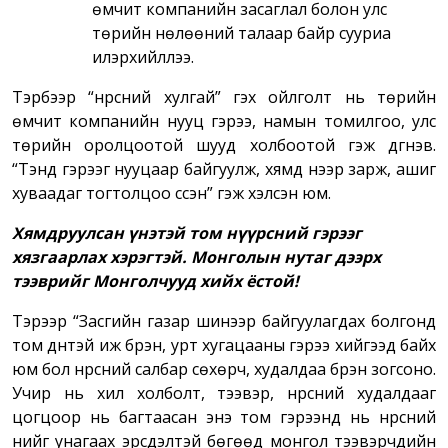
өмчит компанийн засаглал болон улс
төрийн нөлөөний талаар байр сууриа
илэрхийллээ.
Тэрбээр “нүүрсний хулгай” гэх ойлголт нь төрийн
өмчит компанийн нууц гэрээ, намын томилгоо, улс
төрийн оролцоотой шууд холбоотой гэж дүгнэв.
“Тэнд гэрээг нууцаар байгуулж, хямд үнээр зарж, ашиг
хуваадаг тогтолцоо үүссэн” гэж хэлсэн юм.
Хямдруулсан үнэтэй том нүүрсний гэрээг
хязгаарлах хэрэгтэй. Монголын нутаг дээрх
тээврийг Монголчууд хийх ёстой
!
Тэрээр “Засгийн газар шинээр байгуулагдах болгонд
том дүнтэй иж бүрэн, урт хугацааны гэрээ хийгээд байх
юм бол нүүрсний салбар сөхөрч, худалдаа бүрэн зогсоно.
Учир нь хил холболт, тээвэр, нүүрсний худалдааг
цогцоор нь багтаасан энэ том гэрээнүүд нь нүүрсний
үнийг унагаах эрсдэлтэй бөгөөд монгол тээвэрчдийн