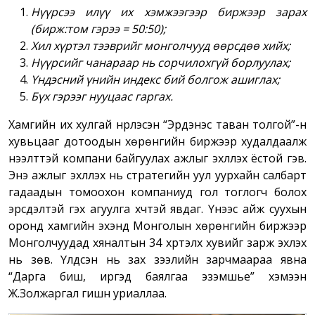
Нүүрсээ илүү их хэмжээгээр биржээр зарах
(бирж:том гэрээ = 50:50);
Хил хүртэл тээврийг монголчууд өөрсдөө хийх;
Нүүрсийг чанараар нь сорчилохгүй борлуулах;
Үндэсний үнийн индекс бий болгож ашиглах;
Бүх гэрээг нууцаас гаргах.
Хамгийн их хулгай нүүрлэсэн “Эрдэнэс таван толгой”-н
хувьцааг дотоодын хөрөнгийн биржээр худалдаалж
нээлттэй компани байгуулах ажлыг эхлүүлэх ёстой гэв.
Энэ ажлыг эхлүүлэх нь стратегийн уул уурхайн салбарт
гадаадын томоохон компаниуд гол тоглогч болох
эрсдэлтэй гэх агуулга хүчтэй явдаг. Үүнээс айж суухын
оронд хамгийн эхэнд Монголын хөрөнгийн биржээр
Монголчуудад хяналтын 34 хүртэлх хувийг зарж эхлэх
нь зөв. Үлдсэн нь зах зээлийн зарчмаараа явна
“Дарга биш, иргэд баялгаа эзэмшье” хэмээн
Ж.Золжаргал гишүүн уриаллаа.