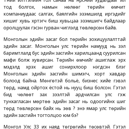
тод болгох, намын нөлөөг төрийн өмчит
компаниудаас салгах, баялгийн эзэмшилд иргэдийг
хишиг хувь хүртэгч биш хувьцаа эзэмшигч байдлаар
оролцуулах гэсэн гурван чиглэлд төвлөрсөн байв.
Монголын эдийн засаг бол төрийн зохицуулалттай
эдийн засаг. Монголын улс төрийн намууд нь үзэл
баримтлалд бус эдийн засгийн харилцаанд суурилсан
мафи болж хувирсан. Төрийн өмчийг ашиглаж эрх
мэдэлд хүрэх ашиг сонирхлоор нэгдсэн бүлэг
Монголын эдийн засгийн шимэгч, хорт хавдар
болоод байна. Мөнгөтэй больё, бизнес хийе гэвэл
төрд, намд ойртох ёстой нь нууц биш болсон. Гэтэл
бид чөлөөт зах зээлтэй ардчилсан улс гэж
тунхагласан мөртөө эдийн засаг нь одоогийнх шиг
төрд төвлөрсөн байх нь зөв үү? энэ ямар улс төрийн
эдийн засгийн тогтолцоо юм бэ?
Монгол Улс 33 их наяд төгрөгийн төсөвтэй. Гэтэл