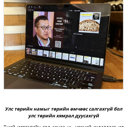
Улс төрийн намыг төрийн өмчөөс салгахгүй бол
улс төрийн хямрал дуусахгүй
Түүний илтгэлийн гол санаа нь нүүрсний худалдааг ил