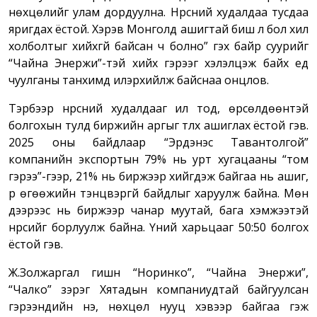
нөхцөлийг улам дордуулна. Нүүрсний худалдаа тусдаа
яригдах ёстой. Хэрэв Монголд ашигтай биш л бол хил
холболтыг хийхгүй байсан ч болно” гэх байр суурийг
“Чайна Энержи”-тэй хийх гэрээг хэлэлцэж байх үед
чуулганы танхимд илэрхийлж байснаа онцлов.
Тэрбээр нүүрсний худалдааг ил тод, өрсөлдөөнтэй
болгохын тулд биржийн аргыг түлхүү ашиглах ёстой гэв.
2025 оны байдлаар “Эрдэнэс Тавантолгой”
компанийн экспортын 79% нь урт хугацааны “том
гэрээ”-гээр, 21% нь биржээр хийгдэж байгаа нь ашиг,
үр өгөөжийн тэнцвэргүй байдлыг харуулж байна. Мөн
дээрээс нь биржээр чанар муутай, бага хэмжээтэй
нүүрсийг борлуулж байна. Үүний харьцааг 50:50 болгох
ёстой гэв.
Ж.Золжаргал гишүүн “Норинко”, “Чайна Энержи”,
“Чалко” зэрэг Хятадын компаниудтай байгуулсан
гэрээнүүдийн үнэ, нөхцөл нууц хэвээр байгаа гэж