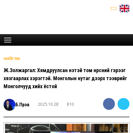
НИЙГЭМ
Ж.Золжаргал: Хямдруулсан үнэтэй том нүүрсний гэрээг
хязгаарлах хэрэгтэй. Монголын нутаг дээрх тээврийг
Монголчууд хийх ёстой
2025.10.28
810
Б.Пүрэв