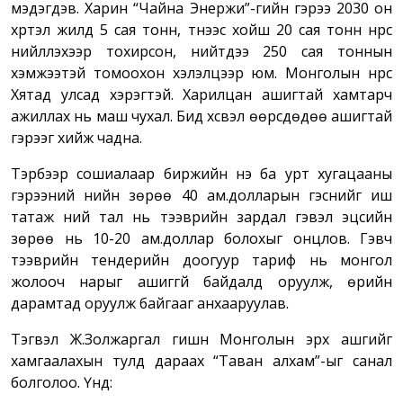
мэдэгдэв. Харин “Чайна Энержи”-гийн гэрээ 2030 он
хүртэл жилд 5 сая тонн, түүнээс хойш 20 сая тонн нүүрс
нийлүүлэхээр тохирсон, нийтдээ 250 сая тоннын
хэмжээтэй томоохон хэлэлцээр юм. Монголын нүүрс
Хятад улсад хэрэгтэй. Харилцан ашигтай хамтарч
ажиллах нь маш чухал. Бид хүсвэл өөрсдөдөө ашигтай
гэрээг хийж чадна.
Тэрбээр сошиалаар биржийн үнэ ба урт хугацааны
гэрээний үнийн зөрөө 40 ам.долларын гэснийг иш
татаж үүний тал нь тээврийн зардал гэвэл эцсийн
зөрөө нь 10-20 ам.доллар болохыг онцлов. Гэвч
тээврийн тендерийн доогуур тариф нь монгол
жолооч нарыг ашиггүй байдалд оруулж, өрийн
дарамтад оруулж байгааг анхааруулав.
Тэгвэл Ж.Золжаргал гишүүн Монголын эрх ашгийг
хамгаалахын тулд дараах “Таван алхам”-ыг санал
болголоо. Үүнд: