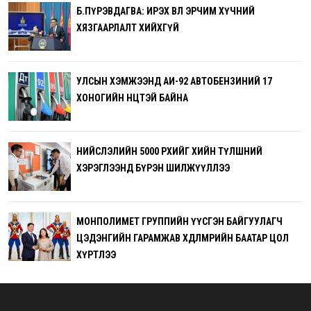
Б.ПҮРЭВДАГВА: ИРЭХ ӨВӨЛ ЭРЧИМ ХҮЧНИЙ
ХЯЗГААРЛАЛТ ХИЙХГҮЙ
УЛСЫН ХЭМЖЭЭНД АИ-92 АВТОБЕНЗИНИЙ 17
ХОНОГИЙН НӨӨЦТЭЙ БАЙНА
НИЙСЛЭЛИЙН 5000 ӨРХИЙГ ХИЙН ТҮЛШНИЙ
ХЭРЭГЛЭЭНД БҮРЭН ШИЛЖҮҮЛЛЭЭ
МОНПОЛИМЕТ ГРУППИЙН ҮҮСГЭН БАЙГУУЛАГЧ
ЦЭДЭНГИЙН ГАРАМЖАВ ХӨДӨЛМӨРИЙН БААТАР ЦОЛ
ХҮРТЛЭЭ