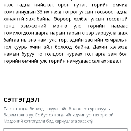
үүнээс гадна нийслэл, орон нутаг, төрийн өмчид
компаниудын 33 их наяд төгрөг улсын төсвөөс гадна
хяналтгүй явж байна. Өөрөөр хэлбэл улсын төсөвтэй
тэнцүү хэмжээний мөнгө улс төрийн намаас
томилогдсон дарга нарын гарын үсгээр зарцуулагдаж
байгаа нь энэ нам, улс төр, эдийн засгийн хямралын
гол суурь хүчин зүйл болоод байна. Дахин хэлэхэд
намын буруу тогтолцоог нураах гол арга зам бол
төрийн өмчийг улс төрийн намуудаас салгах явдал.
СЭТГЭГДЭЛ
Та сэтгэгдэл бичихдээ хууль зүйн болон ёс суртахууныг
баримтална уу. Ёс бус сэтгэгдлийг админ устгах эрхтэй.
Мэдээний сэтгэгдэлд бид хариуцлага хүлээхгүй.