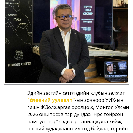
Эдийн засгийн сэтгүүлчдийн клубын ээлжит
"Өглөөний уулзалт"
-ын зочноор УИХ-ын
гишүүн Ж.Золжаргал оролцож, Монгол Улсын
2026 оны төсөв тэр дундаа “Нүүрс тойрсон
нам- улс төр” сэдвээр танилцуулга хийж,
нүүрсний худалдааны ил тод байдал, төрийн