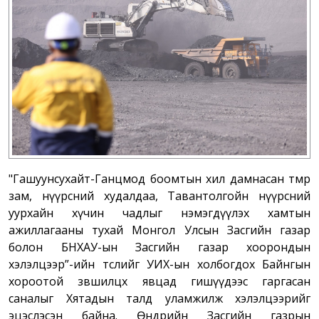
"Гашуунсухайт-Ганцмод боомтын хил дамнасан төмөр
зам, нүүрсний худалдаа, Тавантолгойн нүүрсний
уурхайн хүчин чадлыг нэмэгдүүлэх хамтын
ажиллагааны тухай Монгол Улсын Засгийн газар
болон БНХАУ-ын Засгийн газар хоорондын
хэлэлцээр”-ийн төслийг УИХ-ын холбогдох Байнгын
хороотой зөвшилцөх явцад гишүүдээс гаргасан
саналыг Хятадын талд уламжилж хэлэлцээрийг
эцэслэсэн байна. Өнөөдрийн Засгийн газрын