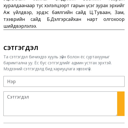
хуралдаанаар тус хэлэлцээрт гарын үсэг зурах эрхийг
Аж үйлдвэр, эрдэс баялгийн сайд Ц.Туваан, Зам,
тээврийн сайд Б.Дэлгэрсайхан нарт олгохоор
шийдвэрлэлээ.
СЭТГЭГДЭЛ
Та сэтгэгдэл бичихдээ хууль зүйн болон ёс суртахууныг
баримтална уу. Ёс бус сэтгэгдлийг админ устгах эрхтэй.
Мэдээний сэтгэгдэлд бид хариуцлага хүлээхгүй.