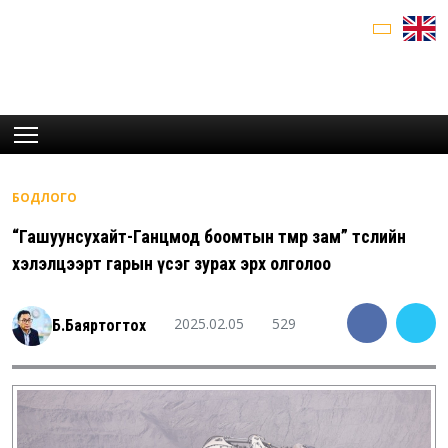
БОДЛОГО
“Гашуунсухайт-Ганцмод боомтын төмөр зам” төслийн
хэлэлцээрт гарын үсэг зурах эрх олголоо
2025.02.05
529
Б.Баяртогтох