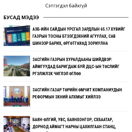
Сэтгэгдэл байхгүй
БУСАД МЭДЭЭ
АҮЭБ-ИЙН САЙДЫН УРСГАЛ ЗАРДЛЫН 65.17 ХУВИЙГ
ГАЗРЫН ТОСНЫ БҮТЭЭГДЭХҮҮНИЙ АГУУЛАХ, САВ
ШИНЭЭР БАРИХ, ӨРГӨТГӨХӨД ЗОРИУЛНА
ЗАСГИЙН ГАЗРЫН ХУРАЛДААНЫ ШИЙДВЭР:
АЙМГУУДАД БАРИГДАЖ БУЙ ДЦС-ЫН ТӨСЛИЙГ
ҮРГЭЛЖҮҮЛЭХ ЧИГЛЭЛ ӨГЛӨӨ
ЗАСГИЙН ГАЗАР ТӨРИЙН ӨМЧИТ КОМПАНИУДЫН
РЕФОРМЫН ЭХНИЙ АЛХМЫГ ХИЙЛЭЭ
БАЯН-ӨЛГИЙ, УВС, БАЯНХОНГОР, СҮХБААТАР,
ДОРНОД АЙМАГТ НАРНЫ ЦАХИЛГААН СТАНЦ,