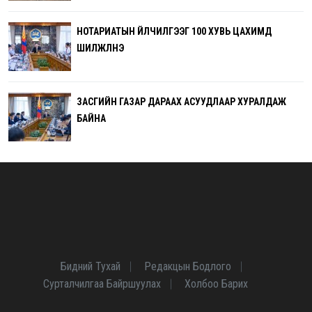
НОТАРИАТЫН ҮЙЛЧИЛГЭЭГ 100 ХУВЬ ЦАХИМД
ШИЛЖҮҮЛНЭ
ЗАСГИЙН ГАЗАР ДАРААХ АСУУДЛААР ХУРАЛДАЖ
БАЙНА
Бидний Тухай
Редакцын Бодлого
Сурталчилгаа Байршуулах
Холбоо Барих