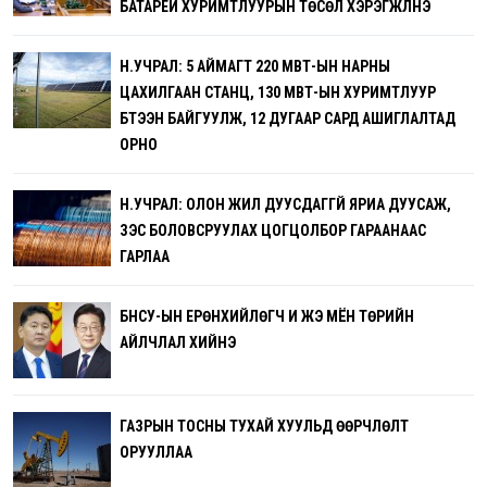
БАТАРЕЙ ХУРИМТЛУУРЫН ТӨСӨЛ ХЭРЭГЖҮҮЛНЭ
Н.УЧРАЛ: 5 АЙМАГТ 220 МВТ-ЫН НАРНЫ
ЦАХИЛГААН СТАНЦ, 130 МВТ-ЫН ХУРИМТЛУУР
БҮТЭЭН БАЙГУУЛЖ, 12 ДУГААР САРД АШИГЛАЛТАД
ОРНО
Н.УЧРАЛ: ОЛОН ЖИЛ ДУУСДАГГҮЙ ЯРИА ДУУСАЖ,
ЗЭС БОЛОВСРУУЛАХ ЦОГЦОЛБОР ГАРААНААС
ГАРЛАА
БНСУ-ЫН ЕРӨНХИЙЛӨГЧ И ЖЭ МЁН ТӨРИЙН
АЙЛЧЛАЛ ХИЙНЭ
ГАЗРЫН ТОСНЫ ТУХАЙ ХУУЛЬД ӨӨРЧЛӨЛТ
ОРУУЛЛАА