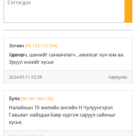
Зочин
[59.153.112.194]
Хөдөлмөрч, шинийг санаачлагч , ажилсаг хүн юм аа.
Эрүүл энхийг хүсье
2024.05.11 02:39
Хариулах
Буяа
[66.181.160.126]
Налайхын 10 жилийн ангийн Н.Чулуунгэрэл
Гавьяат найздаа баяр хүргэж саруул сайхныг
хүсье.