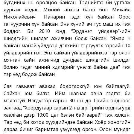
бүгдийнх нь оролцоо байсан. Тэднийгээ би үргэлж
дурсаж явдаг. Миний анхны багш бол Михайл
Николайевич Панарин гэдэг хүн байсан. Орос
гагнуурчин хүн байсан. Энэ хүний ач тус маш их гэж
боддог. Би 2010 онд “Эрдэнэт үйлдвэр”-ийн
шилдгийн шилдэг ажилчин болж байсан. "Ямар ч
байсан манай үйлдвэр дэлхийн тэргүүлэх зэргийн 10
үйлдвэрийн нэг. Энэ сайхан үйлдвэрийнхээ тэр олон
мянган сайн ажилчид дундаас шилдгийн шилдэг
болно гэдэг миний хөдөлмөрийг үнэлж байна даа" гэж
тэр үед бодож байсан.
Сая гавьяат авахад бодогдохгүй юм байгаагүй.
Сайхан юм билээ. Ийм шагнал авна гэдгээ би
мэдээгүй. Нэгдүгээр сарын 30-ны өдөр Төрийн ордноос
залгаад "Хоёрдугаар сарын 2-ны өдөр Төрийн ордны урд
хаалган дээр 10:00 цаг бэлэн байгаарай" гэж хэлсэн.
Тэр үед би хотод хүүхдийндээ байсан. Хоёр хоногийн
дараа бичиг баримтаа үзүүлээд орсон. Олон мундаг