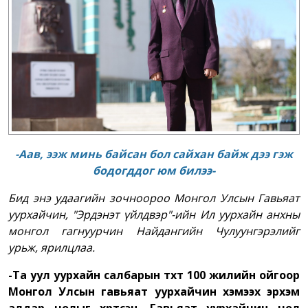
-Аав, ээж минь байсан бол сайхан байж дээ гэж
бодогддог юм билээ
-
Бид э
нэ удаагийн зочноор
оо
Монгол Улсын Гавьяат
уурхайчин, "Эрдэнэт үйлдвэр"-ийн Ил уурхайн анхны
монгол гагнуурчин Найдангийн Чулуунгэрэл
ийг
урьж, ярилцлаа.
-Та уул уурхайн салбарын түүхт 100 жилийн ойгоор
Монгол Улсын гавьяат уурхайчин хэмээх эрхэм