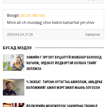
Boogii
[202.55.188.109]
Minii ah ch mundag shvv bidnii baharhal ym shvv
2024.04.24 21:26
Хариулах
БУСАД МЭДЭЭ
ЭЭЖИЙН ҮГ ЭРГЭЛТ БУЦАЛТГҮЙ ИНЖЕНЕР БОЛОХОД
ХӨТӨЛЖ, ЭРДЭНЭТ ҮЙЛДВЭРТЭЙ ХОЛБОХ ТҮҮХИЙГ
ЭХЛҮҮЛЖЭЭ
Ч.ЭНХБАТ: ТӨРСӨН НУТАГТАА АЖИЛЛАЖ, АМЬДРАХ
БОЛОМЖИЙГ АЖИЛ МЭРГЭЖИЛ МААНЬ ОЛГОСОН
ҮЙЛДВЭРИЙН МЕНЕЖЕРЭЭС ЗАХИРЛЫН ТҮВШИНД