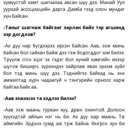
хүмүүстэй хамт шагналаа авсан шүү дээ. Манай Уул
уурхай ассоциацийн дарга Дамба гээд олон мундаг
хүн байсан.
-Таныг шагнаж байгааг зарлан байх тэр агшинд
хэр догдлов?
-Ах дүү нар бүгдээрээ ирсэн байсан. Аав, ээж минь
байсан бол сайхан байж дээ гэж бодогддог юм билээ.
Төрүүлж өсгөсөн эцэг эх гэдэг бол хүний хамгийн ихээр
шүтэж биширч, зүрхэндээ хайрлаж явах эрхэм зүйл
бол тэд минь шүү дээ. Тэднийгээ байхад нь энэ
амжилтад хүрч чадаагүй ч тэнгэрийн орноос харж
байгаа байх аа.
-Аав ээжээсээ та хэдүүлээ билээ?
-Аав ээж маань гурван хүү, дөрвөн охинтой. Долоон
хүүхэдтэй айлын нэг нь би. Ах дүү нар маань Төв
аймгийн Эрдэнэ сумд аж төрж байна. Өнгөрсөн зун би