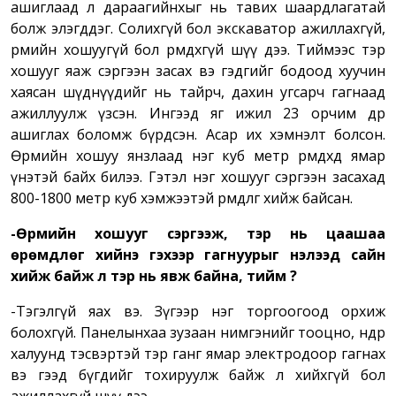
ашиглаад л дараагийнхыг нь тавих шаардлагатай
болж элэгддэг. Солихгүй бол экскаватор ажиллахгүй,
өрмийн хошуугүй бол өрөмдөхгүй шүү дээ. Тиймээс тэр
хошууг яаж сэргээн засах вэ гэдгийг бодоод хуучин
хаясан шүднүүдийг нь тайрч, дахин угсарч гагнаад
ажиллуулж үзсэн. Ингээд яг ижил 23 орчим өдөр
ашиглах боломж бүрдсэн. Асар их хэмнэлт болсон.
Өрмийн хошуу янзлаад нэг куб метр өрөмдөхөд ямар
үнэтэй байх билээ. Гэтэл нэг хошууг сэргээн засахад
800-1800 метр куб хэмжээтэй өрөмдлөг хийж байсан.
-
Ө
рмийн хошууг сэргээж, тэр нь цаашаа
өрөмдлөг хийнэ гэхээр гагнуурыг нэлээд сайн
хийж байж л тэр нь явж байна, тийм үү?
-Тэгэлгүй яах вэ. Зүгээр нэг торгоогоод орхиж
болохгүй. Панелынхаа зузаан нимгэнийг тооцно, өндөр
халуунд тэсвэртэй тэр ганг ямар электродоор гагнах
вэ гээд бүгдийг тохируулж байж л хийхгүй бол