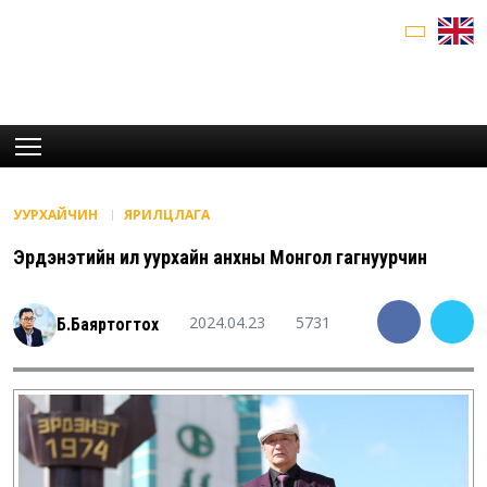
УУРХАЙЧИН
ЯРИЛЦЛАГА
Эрдэнэтийн ил уурхайн анхны Монгол гагнуурчин
2024.04.23
5731
Б.Баяртогтох