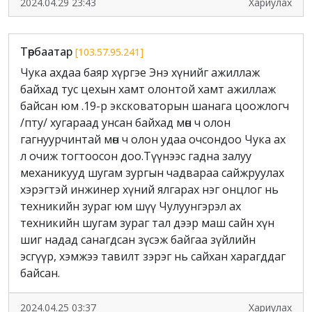
2024.04.29 23:43
Хариулах
Төрбаатар
[103.57.95.241]
Чука ахдаа баяр хүргэе Энэ хүнийг ажиллаж
байхад тус цехын хамт олонтой хамт ажиллаж
байсан юм .19-р эксковаторын шанага цоожлогч
/пту/ хугараад унсан байхад мөн ч олон
гагнуурчинтай мөн ч олон удаа очсондоо Чука ах
л очиж тогтоосон доо.Түүнээс гадна залуу
механикууд шугам зургын чадвараа сайжруулах
хэрэгтэй инжинер хүний ялгарах нэг онцлог нь
техникийн зураг юм шүү Чулуунгэрэл ах
техникийн шугам зураг тал дээр маш сайн хүн
шиг надад санагдсан зүсэж байгаа зүйлийн
эсгүүр, хэмжээ тавилт зэрэг нь сайхан харагддаг
байсан.
2024.04.25 03:37
Хариулах