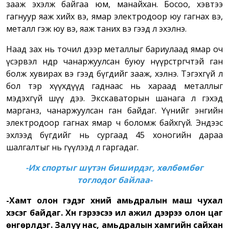
зааж эхэлж байгаа юм, манайхан. Босоо, хэвтээ
гагнуур яаж хийх вэ, ямар электродоор юу гагнах вэ,
металл гэж юу вэ, яаж таних вэ гээд л эхэлнэ.
Наад зах нь точил дээр металлыг бариулаад ямар оч
үсэрвэл өндөр чанаржуулсан буюу нүүрстөрөгчтэй ган
болж хувирах вэ гээд бүгдийг зааж, хэлнэ. Тэгэхгүй л
бол тэр хүүхдүүд гаднаас нь хараад металлыг
мэдэхгүй шүү дээ. Экскаваторын шанага л гэхэд
марганз, чанаржуулсан ган байдаг. Үүнийг энгийн
электродоор гагнах ямар ч боломж байхгүй. Эндээс
эхлээд бүгдийг нь сургаад 45 хоногийн дараа
шалгалтыг нь өгүүлээд л гаргадаг.
-Их спортыг шүтэн биширдэг, хөлбөмбөг
тоглодог байлаа-
-Хамт олон гэдэг хүний амьдралын маш чухал
хэсэг байдаг. Хүн гэрээсээ илүү ажил дээрээ олон цаг
өнгөрүүлдэг. Залуу нас, амьдралын хамгийн сайхан