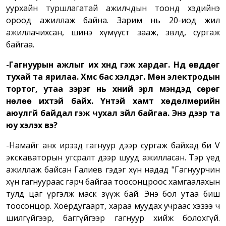
уурхайн туршлагатай ажилчдын тоонд хэдийнэ
ороод ажиллаж байна. Зарим нь 20-иод жил
ажиллачихсан, шинэ хүмүүст зааж, зөвлөөд, сургаж
байгаа.
-Гагнуурын ажлыг их хүнд гэж хардаг. Нүд өвддөг
тухай та ярилаа. Хүмүүс бас хэлдэг. Мөн электродын
тортог, утаа зэрэг нь хүний эрүүл мэндэд сөрөг
нөлөө ихтэй байх. Үүнтэй хамт хөдөлмөрийн
аюулгүй байдал гэж чухал зүйл байгаа. Энэ дээр та
юу хэлэх вэ?
-Намайг анх ирээд гагнуур дээр сургаж байхад би V
экскаваторын угсралт дээр шууд ажилласан. Тэр үед
ажиллаж байсан Галиев гэдэг хүн надад "Гагнуурчин
хүн гагнуураас гарч байгаа тоосонцроос хамгаалахын
тулд цаг үргэлж маск зүүж бай. Энэ бол утаа биш
тоосонцор. Хоёрдугаарт, хараа муудах учраас хэзээ ч
шилгүйгээр, баггүйгээр гагнуур хийж болохгүй.