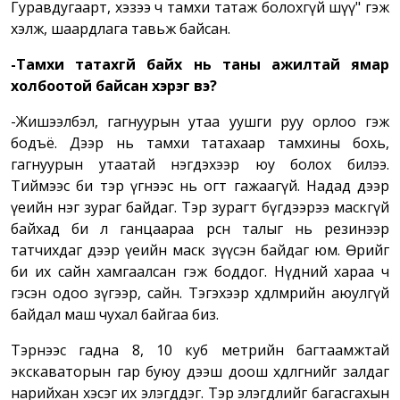
Гуравдугаарт, хэзээ ч тамхи татаж болохгүй шүү" гэж
хэлж, шаардлага тавьж байсан.
-Тамхи татахгүй байх нь таны ажилтай ямар
холбоотой байсан хэрэг вэ?
-Жишээлбэл, гагнуурын утаа уушги руу орлоо гэж
бодъё. Дээр нь тамхи татахаар тамхины бохь,
гагнуурын утаатай нэгдэхээр юу болох билээ.
Тиймээс би тэр үгнээс нь огт гажаагүй. Надад дээр
үеийн нэг зураг байдаг. Тэр зурагт бүгдээрээ маскгүй
байхад би л ганцаараа өрөөсөн талыг нь резинээр
татчихдаг дээр үеийн маск зүүсэн байдаг юм. Өөрийгөө
би их сайн хамгаалсан гэж боддог. Нүдний хараа ч
гэсэн одоо зүгээр, сайн. Тэгэхээр хөдөлмөрийн аюулгүй
байдал маш чухал байгаа биз.
Тэрнээс гадна 8, 10 куб метрийн багтаамжтай
экскаваторын гар буюу дээш доош хөдөлгөөнийг залдаг
нарийхан хэсэг их элэгддэг. Тэр элэгдлийг багасгахын