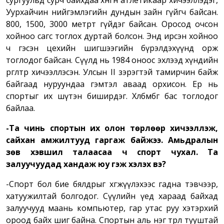
сургуульд сурч байхдаа хөнгөн атлетикаар хичээллэдэг,
Уурхайчин нийгэмлэгийн дундын зайн гүйгч байсан.
800, 1500, 3000 метрт гүйдэг байсан. Оросод очсон
хойноо сагс тоглох дуртай болсон. Энд ирсэн хойноо
ч гэсэн цехийн шигшээгийн бүрэлдэхүүнд орж
тоглодог байсан. Сүүлд нь 1984 оноос эхлээд хүндийн
өргөлтөөр хичээллэсэн. Улсын II зэрэгтэй тамирчин байж
байгаад нуруундаа гэмтэл аваад орхисон. Ер нь
спортыг их шүтэн биширдэг. Хөлбөмбөг бас тоглодог
байлаа.
-Та чинь спортын их олон төрлөөр хичээллэж,
сайхан амжилтууд гаргаж байжээ. Амьдралын
зөв хэвшил талаасаа ч спорт
чухал. Та
залуучуудад хандаж юу гэж хэлэх вэ?
-Спорт бол бие бялдрыг хөгжүүлэхээс гадна тэвчээр,
хатуужилтай болгодог. Сүүлийн үед хараад байхад
залуучууд маань компьютер, гар утас руу хэтэрхий
ороод байх шиг байна. Спортын аль нэг төрөл тууштай