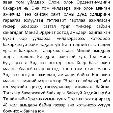
яваа том үйлдвэр. Олон, олон Эрдэнэтчүүдийн
бахархал нь. Энэ том үйлдвэрт, энэ олон мянган
ажилчид, энэ сайхан хамт олны дунд хөдөлмөрийн
гараагаа эхлүүлээд тэтгэвэрт гартлаа ажилласан
гэхээр бахархах сэтгэл төрдөг. Үнэхээр сайхан
санагддаг. Манай Эрдэнэт хотод амьдарч байгаа хэн
бүхэн бор уулаараа, үйлдвэрээрээ, хотоороо
бахархахгүй байж чаддаггүй. Би ч тэдний нэгэн адил
үргэлж бахархаж, талархаж явдаг. Миний амьдрал
энд л эхэлсэн. Би дөрвөн охинтой хүн. Тэд минь
бүгдээрээ л Эрдэнэт хотод төрсөн. Хоёр бага охин
маань Улаанбаатар хотод, хоёр том охин маань
Эрдэнэт хотдоо ажиллаж, амьдарч байна. Нэг охин
маань яг миний мэргэжлээр “Эрдэнэт үйлдвэр”-ийн
ил уурхайн цехэд гагнуурчнаар ажиллаж байгаа.
Тэгэхээр бахархахгүй байх арга байхгүй. Хэдийгээр би
Төв аймгийн Эрдэнэ сумын хүн ч Эрдэнэт хотод ирээд
45 жил амьдарч байна гэхээр энэ хотынхоо уугуул
болчихож байгаа юм.