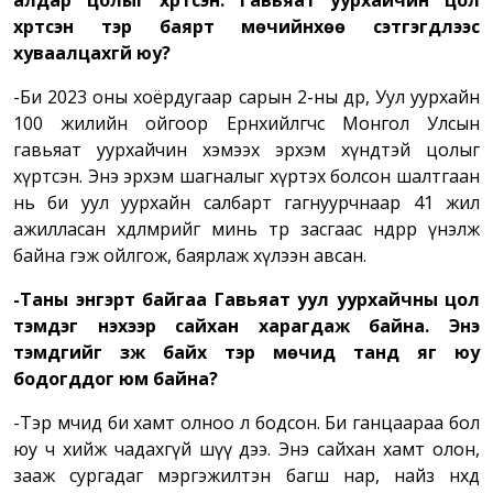
алдар цолыг хүртсэн. Гавьяат уурхайчин цол
хүртсэн тэр баяр
т
мөчийнхөө сэтгэгдлээс
хуваалцахгүй юу?
-Би 2023 оны хоёрдугаар сарын 2-ны өдөр, Уул уурхайн
100 жилийн ойгоор Ерөнхийлөгчөөс Монгол Улсын
гавьяат уурхайчин хэмээх эрхэм хүндтэй цолыг
хүртсэн. Энэ эрхэм шагналыг хүртэх болсон шалтгаан
нь би уул уурхайн салбарт гагнуурчнаар 41 жил
ажилласан хөдөлмөрийг минь төр засгаас өндрөөр үнэлж
байна гэж ойлгож, баярлаж хүлээн авсан.
-Таны энгэрт байгаа Гавьяат уул уурхайчны цол
тэмдэг үнэхээр сайхан харагдаж байна. Энэ
тэмдгийг зүүж байх тэр мөчид танд яг юу
бодогддог юм байна?
-Тэр мөчид би хамт олноо л бодсон. Би ганцаараа бол
юу ч хийж чадахгүй шүү дээ. Энэ сайхан хамт олон,
зааж сургадаг мэргэжилтэн багш нар, найз нөхөд