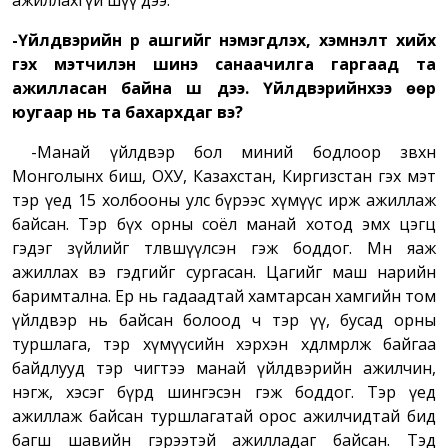
ажиллахгүй шүү дээ.
-Үйлдвэрийн үр ашгийг нэмэгдүүлэх, хэмнэлт хийх
гэх мэтчилэн шинэ санаачилга гаргаад та
ажилласан байна шүү дээ. Үйлдвэрийнхээ
өөр
юугаар нь та бахархдаг вэ?
-Манай үйлдвэр бол миний бодлоор зөвхөн
Монголынх биш, ОХУ, Казахстан, Киргизстан гэх мэт
тэр үед 15 холбооны улс бүрээс хүмүүс ирж ажиллаж
байсан. Тэр бүх орны соёл манай хотод эмх цэгц
гэдэг зүйлийг төлөвшүүлсэн гэж боддог. Мөн яаж
ажиллах вэ гэдгийг сургасан. Цагийг маш нарийн
баримтална. Ер нь гадаадтай хамтарсан хамгийн том
үйлдвэр нь байсан болоод ч тэр үү, бусад орны
туршлага, тэр хүмүүсийн хэрхэн хөдөлмөрлөж байгаа
байдлууд тэр чигтээ манай үйлдвэрийн ажилчин,
нэгж, хэсэг бүрд шингэсэн гэж боддог. Тэр үед
ажиллаж байсан туршлагатай орос ажилчидтай бид
багш шавийн гэрээтэй ажилладаг байсан. Тэд