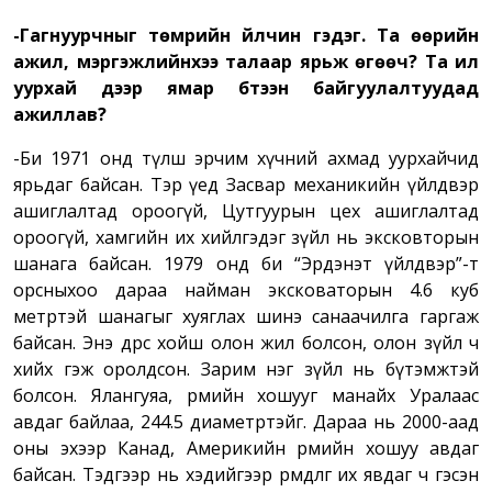
-Гагнуурчныг төмрийн үйлчин гэдэг. Та өөрийн
ажил, мэргэжлийнхээ талаар ярьж өгөөч? Та ил
уурхай дээр ямар бүтээн байгуулалтуудад
ажиллав?
-Би 1971 онд түлш эрчим хүчний ахмад уурхайчид
ярьдаг байсан. Тэр үед Засвар механикийн үйлдвэр
ашиглалтад ороогүй, Цутгуурын цех ашиглалтад
ороогүй, хамгийн их хийлгэдэг зүйл нь эксковторын
шанага байсан. 1979 онд би “Эрдэнэт үйлдвэр”-т
орсныхоо дараа найман эксковаторын 4.6 куб
метртэй шанагыг хуяглах шинэ санаачилга гаргаж
байсан. Энэ өдрөөс хойш олон жил болсон, олон зүйл ч
хийх гэж оролдсон. Зарим нэг зүйл нь бүтэмжтэй
болсон. Ялангуяа, өрмийн хошууг манайх Уралаас
авдаг байлаа, 244.5 диаметртэйг. Дараа нь 2000-аад
оны эхээр Канад, Америкийн өрмийн хошуу авдаг
байсан. Тэдгээр нь хэдийгээр өрөмдлөгөө их явдаг ч гэсэн