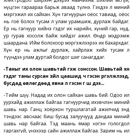
электродоо ширээн дээрээ наачихна. Бээлий өмсөөгүй,
нүцгэн гараараа барьж аваад түлнэ. Гэхдээ л миний
мэргэжил их сайхан. Хүн гагнуурын оёос тавиад, оёос
нь гоё болох тусам л улам урамшиж, дурлаж байдаг.
Ер нь гагнуур хийнэ гэдэг их нарийн, хүний гар, нүд,
ур гурав хосолж байж хийдэг ажил. Өндөр мэдрэмж
шаардана. Ийм болохоор мэргэжлээрээ их бахархдаг.
Хүн ер нь ажлыг дурлаж, хайрлаж хийх тусам л
түүндээ улам дуртай болдог шиг санагддаг.
-Таныг их олон шавьтай гэж сонссон. Шавьтай хүн
гэдэг таны сурсан зүйл
цаашид ч гэсэн үргэлжлээд,
бусдад өвлөгдөөд явна л гэсэн үг шүү дээ...
-Тийм шүү. Надад их олон сайхан шавь бий. Одоо ил
уурхайд ажиллаж байгаа гагнуурчид ихэвчлэн миний
шавь нар. Ганц хоёрхон туршлагатай ажилчид энд
тэндээс авснаас биш бусад залуучууд дандаа миний
шавь нар байгаа. Тэд маань ямар нэгэн гологдол
гаргахгүй, үнэхээр сайн ажиллаж байгаа. Зарим нь ил