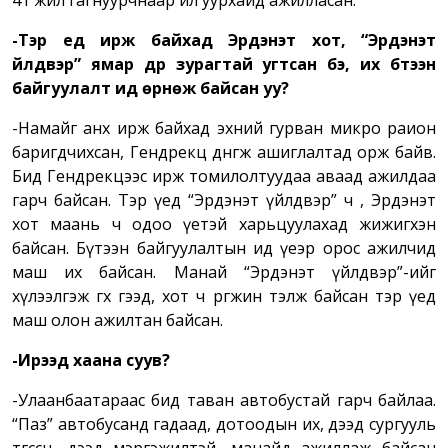
41 жил гагнуурчнаар ил уурхайд ажилласан.
-Тэр үед ирж байхад Эрдэнэт хот, “Эрдэнэт
үйлдвэр” ямар дүр зурагтай угтсан бэ, их бүтээн
байгуулалт ид өрнөж байсан уу
?
-Намайг анх ирж байхад эхний гурван микро раион
баригдчихсан, Гендрекц дөнгөж ашиглалтад орж байв.
Бид Гендрекцээс ирж томилолтуудаа аваад ажилдаа
гарч байсан. Тэр үед “Эрдэнэт үйлдвэр” ч , Эрдэнэт
хот маань ч одоо үетэй харьцуулахад жижигхэн
байсан. Бүтээн байгуулалтын ид үеэр орос ажилчид
маш их байсан. Манай “Эрдэнэт үйлдвэр”-ийг
хүлээлгэж өгөх гээд, хот ч өргөжин тэлж байсан тэр үед
маш олон ажилтан байсан.
-Ирээд хаана суув?
-Улаанбаатараас бид таван автобустай гарч байлаа.
“Паз” автобусанд гадаад, дотоодын их, дээд сургууль