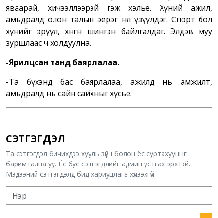
яваарай, хичээллээрэй гэж хэлье. Хүний ажил,
амьдралд олон талын эерэг нөлөө үзүүлдэг. Спорт бол
хүнийг эрүүл, хөнгөн шингэн байлгалдаг. Элдэв муу
зуршлаас ч холдуулна.
-Ярилцсан танд баярлалаа.
-Та бүхэнд бас баярлалаа, ажилд нь амжилт,
амьдралд нь сайн сайхныг хүсье.
СЭТГЭГДЭЛ
Та сэтгэгдэл бичихдээ хууль зүйн болон ёс суртахууныг
баримтална уу. Ёс бус сэтгэгдлийг админ устгах эрхтэй.
Мэдээний сэтгэгдэлд бид хариуцлага хүлээхгүй.