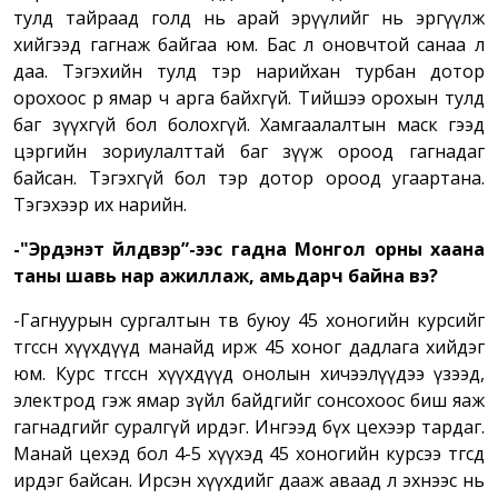
тулд тайраад голд нь арай эрүүлийг нь эргүүлж
хийгээд гагнаж байгаа юм. Бас л оновчтой санаа л
даа. Тэгэхийн тулд тэр нарийхан турбан дотор
орохоос өөр ямар ч арга байхгүй. Тийшээ орохын тулд
баг зүүхгүй бол болохгүй. Хамгаалалтын маск гээд
цэргийн зориулалттай баг зүүж ороод гагнадаг
байсан. Тэгэхгүй бол тэр дотор ороод угаартана.
Тэгэхээр их нарийн.
-"Эрдэнэт үйлдвэр”
-
ээс гадна Монгол орны хаана
таны шавь нар ажиллаж, амьдарч байна вэ?
-Гагнуурын сургалтын төв буюу 45 хоногийн курсийг
төгссөн хүүхдүүд манайд ирж 45 хоног дадлага хийдэг
юм. Курс төгссөн хүүхдүүд онолын хичээлүүдээ үзээд,
электрод гэж ямар зүйл байдгийг сонсохоос биш яаж
гагнадгийг суралгүй ирдэг. Ингээд бүх цехээр тардаг.
Манай цехэд бол 4-5 хүүхэд 45 хоногийн курсээ төгсөөд
ирдэг байсан. Ирсэн хүүхдийг дааж аваад л эхнээс нь