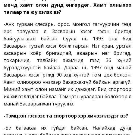
мөчүүд хамт олон дунд өнгөрдөг. Хамт олныхоо
талаар та юу хэлэх вэ?
-Анх гурван слесарь, орос, монгол гагнуурчин гээд
ерөөсөө тавуулаа л Засварын хэсэг гэсэн бригад
байгуулагдаж байсан. Сүүлд нь 1993 онд бид
Засварын тусгай хэсэг болж гарсан. Нэг кран, урсгал
засварын хоёр бригадтай, аваарын нэг бригад,
токарьчид, талбайн ажилчид гээд 36 хүний
бүрэлдэхүүнтэй байлаа. Дараа нь 1997 онд манай
Засварын хэсэг өргөжөөд 90-ээд хүнтэй том цех болсон.
Хамт олноороо үнэхээр бахархахгүй байхын аргагүй.
Миний хамт олон намайг их дэмждэг. Бид спортоор
их хичээллэдэг байлаа. Тэмцээн уралдаан болохоор л
манай Засварынхан түрүүлнэ.
-Тэмцээн гэснээс та спортоор хэр хичээллэдэг вэ?
-Би багаасаа их гүйдэг байсан. Налайхад дунд