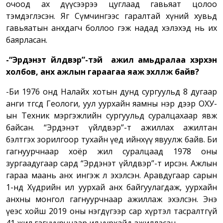
очоод ах дүүсээрээ цуглаад гавьяат цолоо
тэмдэглэсэн. Яг Сүмчингээс гаралтай хүний хувьд
гавьяатын анхдагч боллоо гэж надад хэлэхэд нь их
баярласан.
-
“Эрдэнэт үйлдвэр”
-
тэй ажил амьдралаа хэрхэн
холбов, анх ажлын гараагаа яаж
эхлүүлж байв
?
-Би 1976 онд Налайх хотын дунд сургуульд 8 дугаар
анги төгсөөд Геологи, уул уурхайн яамны нэр дээр ОХУ-
ын Техник мэргэжлийн сургуульд суралцахаар явж
байсан. “Эрдэнэт үйлдвэр”-т ажиллах ажилтан
бэлтгэх зорилгоор тухайн үед ийнхүү явуулж байв. Би
гагнуурчнаар хоёр жил суралцаад 1978 оны
зургаадугаар сард “Эрдэнэт үйлдвэр”-т ирсэн. Ажлын
гараа маань анх ингэж л эхэлсэн. Аравдугаар сарын
1-нд Хүдрийн ил уурхай анх байгуулагдаж, уурхайн
анхны монгол гагнуурчнаар ажиллаж эхэлсэн. Энэ
үеэс хойш 2019 оны нэгдүгээр сар хүртэл тасралтгүй