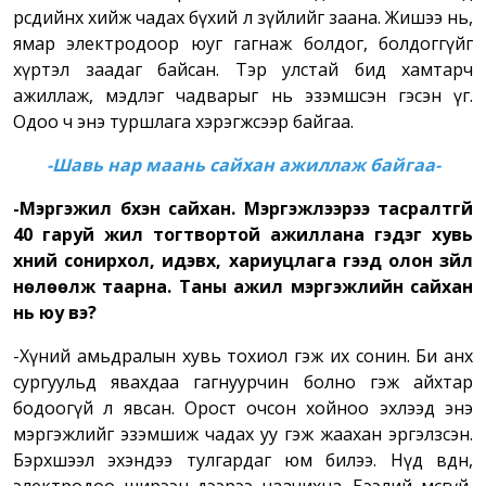
өөрсдийнхөө хийж чадах бүхий л зүйлийг заана. Жишээ нь,
ямар электродоор юуг гагнаж болдог, болдоггүйг
хүртэл заадаг байсан. Тэр улстай бид хамтарч
ажиллаж, мэдлэг чадварыг нь эзэмшсэн гэсэн үг.
Одоо ч энэ туршлага хэрэгжсээр байгаа.
-Шавь нар маань сайхан ажиллаж байгаа-
-Мэргэжил бүхэн сайхан. Мэргэжлээрээ тасралтгүй
40 гаруй жил тогтвортой ажиллана гэдэг хувь
хүний сонирхол, идэвх, хариуцлага гээд олон зүйл
нөлөөлж таарна. Таны ажил мэргэжлийн сайхан
нь юу вэ?
-Хүний амьдралын хувь тохиол гэж их сонин. Би анх
сургуульд явахдаа гагнуурчин болно гэж айхтар
бодоогүй л явсан. Орост очсон хойноо эхлээд энэ
мэргэжлийг эзэмшиж чадах уу гэж жаахан эргэлзсэн.
Бэрхшээл эхэндээ тулгардаг юм билээ. Нүд өвдөнө,