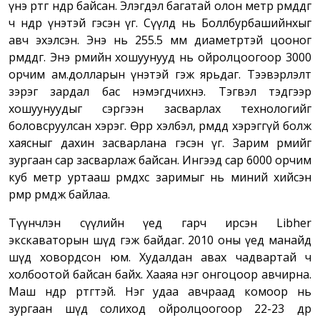
үнэ өртөг өндөр байсан. Элэгдэл багатай олон метр өрөмддөг
ч өндөр үнэтэй гэсэн үг. Сүүлд нь Боллбурбашийнхыг
авч эхэлсэн. Энэ нь 255.5 мм диаметртэй цооног
өрөмддөг. Энэ өрмийн хошуунууд нь ойролцоогоор 3000
орчим ам.долларын үнэтэй гэж ярьдаг. Тээвэрлэлт
зэрэг зардал бас нэмэгдчихнэ. Тэгвэл тэдгээр
хошуунуудыг сэргээн засварлах технологийг
боловсруулсан хэрэг. Өөрөөр хэлбэл, өрөмдөөд хэрэггүй болж
хаясныг дахин засварлана гэсэн үг. Зарим өрмийг
зургаан сар засварлаж байсан. Ингээд сар 6000 орчим
куб метр уртааш өрөмдөхөөс заримыг нь миний хийсэн
өрмөөр өрөмдөж байлаа.
Түүнчлэн сүүлийн үед гарч ирсэн Libher
экскаваторын шүд гэж байдаг. 2010 оны үед манайд
шүд ховордсон юм. Худалдан авах чадвартай ч
холбоотой байсан байх. Хааяа нэг онгоцоор авчирна.
Маш өндөр өртөгтэй. Нэг удаа авчраад комоор нь
зургаан шүд солиход ойролцоогоор 22-23 өдөр