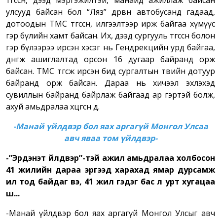
төгссөн, дээд мэргэжилтэй, манайд ажиллаж байсан
улсууд байсан бол “Ляз” дөрвөн автобусанд гадаад,
дотоодын ТМС төгссөн, илгээлтээр ирж байгаа хүмүүс
гэр бүлийн хамт байсан. Их, дээд сургууль төгссөн болон
гэр бүлээрээ ирсэн хэсэг нь Гендрекцийн урд байгаа,
дөнгөж ашиглалтад орсон 16 дугаар байранд орж
байсан. ТМС төгсөж ирсэн бид сургалтын төвийн дотуур
байранд орж байсан. Дараа нь хичээл эхлэхэд
сувиллын байранд байрлаж байгаад ар гэртэй болж,
ахуй амьдралаа хөөцгөөсөн дөө.
-Манай үйлдвэр бол яах аргагүй Монгол Улсаа
авч яваа том үйлдвэр
-
-”Эрдэнэт үйлдвэр”
-
тэй ажил амьдралаа холбосон
41 жилийн дараа эргээд харахад ямар дурсамж
илүү тод байдаг вэ, 41 жил гэдэг бас л урт хугацаа
шүү...
-Манай үйлдвэр бол яах аргагүй Монгол Улсыг авч