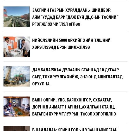
ЗАСГИЙН ГАЗРЫН ХУРАЛДААНЫ ШИЙДВЭР:
АЙМГУУДАД БАРИГДАЖ БУЙ ДЦС-ЫН ТӨСЛИЙГ
ҮРГЭЛЖҮҮЛЭХ ЧИГЛЭЛ ӨГЛӨӨ
НИЙСЛЭЛИЙН 5000 ӨРХИЙГ ХИЙН ТҮЛШНИЙ
ХЭРЭГЛЭЭНД БҮРЭН ШИЛЖҮҮЛЛЭЭ
ДАМБАДАРЖАА ДУЛААНЫ СТАНЦАД 10 ДУГААР
САРД ТОХИРУУЛГА ХИЙЖ, ЭНЭ ОНД АШИГЛАЛТАД
ОРУУЛНА
БАЯН-ӨЛГИЙ, УВС, БАЯНХОНГОР, СҮХБААТАР,
ДОРНОД АЙМАГТ НАРНЫ ЦАХИЛГААН СТАНЦ,
БАТАРЕЙ ХУРИМТЛУУРЫН ТӨСӨЛ ХЭРЭГЖҮҮЛНЭ
Б.НАЙДАЛАА: ЭГИЙН ГОЛЫН УСАН ЦАХИЛГААН