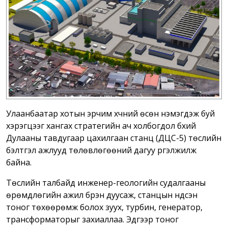
Улаанбаатар хотын эрчим хүчний өсөн нэмэгдэж буй
хэрэгцээг хангах стратегийн ач холбогдол бүхий
Дулааны тавдугаар цахилгаан станц (ДЦС-5) төслийн
бэлтгэл ажлууд төлөвлөгөөний дагуу үргэлжилж
байна.
Төслийн талбайд инженер-геологийн судалгааны
өрөмдлөгийн ажил бүрэн дуусаж, станцын үндсэн
тоног төхөөрөмж болох зуух, турбин, генератор,
трансформаторыг захиаллаа. Эдгээр тоног