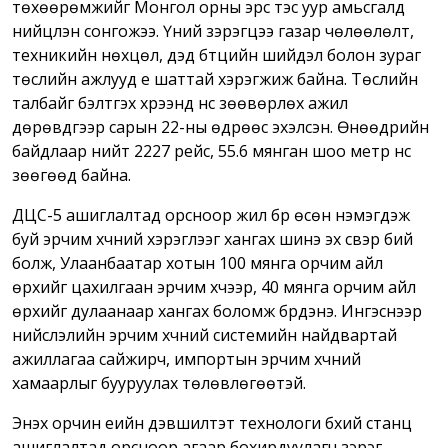
төхөөрөмжийг Монгол орны эрс тэс уур амьсгалд
нийцүүлэн сонгожээ. Үүний зэрэгцээ газар чөлөөлөлт,
техникийн нөхцөл, дэд бүтцийн шийдэл болон зураг
төслийн ажлууд үе шаттай хэрэгжиж байна. Төслийн
талбайг бэлтгэх хүрээнд үнс зөөвөрлөх ажил
дөрөвдүгээр сарын 22-ны өдрөөс эхэлсэн. Өнөөдрийн
байдлаар нийт 2227 рейс, 55.6 мянган шоо метр үнс
зөөгөөд байна.
ДЦС-5 ашиглалтад орсноор жил бүр өсөн нэмэгдэж
буй эрчим хүчний хэрэглээг хангах шинэ эх үүсвэр бий
болж, Улаанбаатар хотын 100 мянга орчим айл
өрхийг цахилгаан эрчим хүчээр, 40 мянга орчим айл
өрхийг дулаанаар хангах боломж бүрдэнэ. Ингэснээр
нийслэлийн эрчим хүчний системийн найдвартай
ажиллагаа сайжирч, импортын эрчим хүчний
хамаарлыг бууруулах төлөвлөгөөтэй.
Энэхүү орчин үеийн дэвшилтэт технологи бүхий станц
ашиглалтад орсноор агаар бохирдуулагч зэрэг