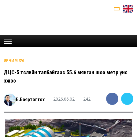
ЭРЧИМ ХҮЧ
ДЦС-5 төслийн талбайгаас 55.6 мянган шоо метр үнс
зөөжээ
2026.06.02
242
Б.Баяртогтох