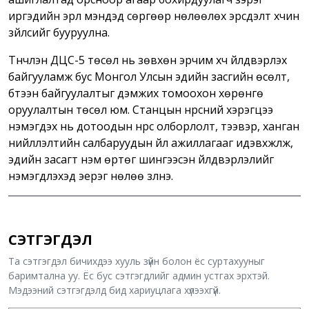
иргэдийн эрүүл мэндэд сөргөөр нөлөөлөх эрсдэлт хүчин
зүйлсийг бууруулна.
Түүнчлэн ДЦС-5 төсөл нь зөвхөн эрчим хүч үйлдвэрлэх
байгууламж бус Монгол Улсын эдийн засгийн өсөлт,
бүтээн байгуулалтыг дэмжих томоохон хөрөнгө
оруулалтын төсөл юм. Станцын нүүрсний хэрэгцээ
нэмэгдэх нь дотоодын нүүрс олборлолт, тээвэр, ханган
нийлүүлэлтийн салбаруудын үйл ажиллагааг идэвхжүүлж,
эдийн засагт нэмүү өртөг шингээсэн үйлдвэрлэлийг
нэмэгдүүлэхэд эерэг нөлөө үзүүлнэ.
СЭТГЭГДЭЛ
Та сэтгэгдэл бичихдээ хууль зүйн болон ёс суртахууныг
баримтална уу. Ёс бус сэтгэгдлийг админ устгах эрхтэй.
Мэдээний сэтгэгдэлд бид хариуцлага хүлээхгүй.