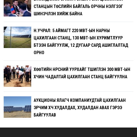
СТАНЦЫН ТӨСЛИЙН БАЙГАЛЬ ОРЧНЫ ҮНЭЛГЭЭГ
ШИНЭЧЛЭН ХИЙЖ БАЙНА
Н.УЧРАЛ: 5 АЙМАГТ 220 МВТ-ЫН НАРНЫ
ЦАХИЛГААН СТАНЦ, 130 МВТ-ЫН ХУРИМТЛУУР
БҮТЭЭН БАЙГУУЛЖ, 12 ДУГААР САРД АШИГЛАЛТАД
ОРНО
ХӨӨТИЙН НҮҮРСНИЙ УУРХАЙГ ТҮШИГЛЭН 300 МВТ-ЫН
ХҮЧИН ЧАДАЛТАЙ ЦАХИЛГААН СТАНЦ БАЙГУУЛНА
АУКЦИОНЫ ЯЛАГЧ КОМПАНИУДТАЙ ЦАХИЛГААН
ЭРЧИМ ХҮЧ ХУДАЛДАХ, ХУДАЛДАН АВАХ ГЭРЭЭ
БАЙГУУЛАВ