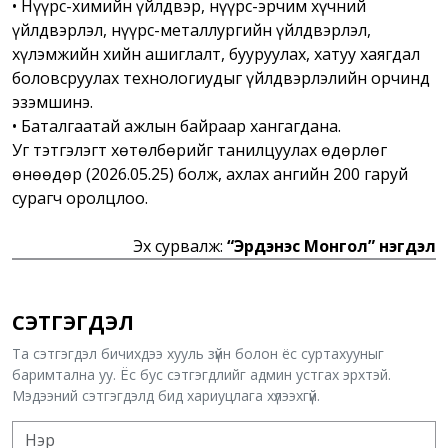
• Нүүрс-химийн үйлдвэр, нүүрс-эрчим хүчний
үйлдвэрлэл, нүүрс-металлургийн үйлдвэрлэл,
хүлэмжийн хийн ашиглалт, бууруулах, хатуу хаягдал
боловсруулах технологиудыг үйлдвэрлэлийн орчинд
эзэмшинэ.
• Баталгаатай ажлын байраар хангагдана.
Уг тэтгэлэгт хөтөлбөрийг танилцуулах өдөрлөг
өнөөдөр (2026.05.25) болж, ахлах ангийн 200 гаруй
сурагч оролцлоо.
Эх сурвалж:
“Эрдэнэс Монгол” нэгдэл
СЭТГЭГДЭЛ
Та сэтгэгдэл бичихдээ хууль зүйн болон ёс суртахууныг
баримтална уу. Ёс бус сэтгэгдлийг админ устгах эрхтэй.
Мэдээний сэтгэгдэлд бид хариуцлага хүлээхгүй.