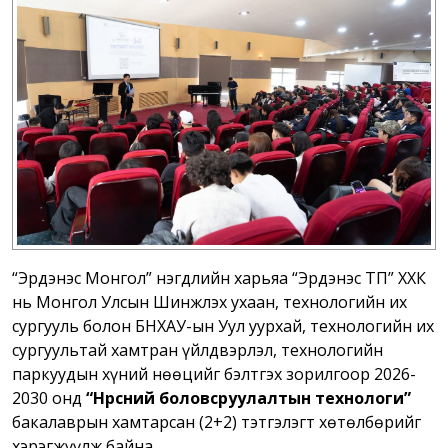
“Эрдэнэс Монгол” нэгдлийн харьяа “Эрдэнэс ҮТП” ХХК
нь Монгол Улсын Шинжлэх ухаан, технологийн их
сургууль болон БНХАУ-ын Уул уурхай, технологийн их
сургуультай хамтран үйлдвэрлэл, технологийн
паркуудын хүний нөөцийг бэлтгэх зорилгоор 2026-
2030 онд
“Нүүрсний боловсруулалтын технологи”
бакалаврын хамтарсан (2+2) тэтгэлэгт хөтөлбөрийг
хэрэгжүүлж байна.