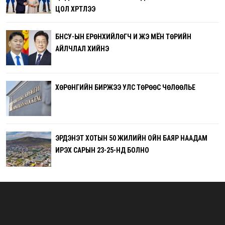
ЦОЛ ХҮРТЛЭЭ
БНСУ-ЫН ЕРӨНХИЙЛӨГЧ И ЖЭ МЁН ТӨРИЙН
АЙЛЧЛАЛ ХИЙНЭ
ХӨРӨНГИЙН БИРЖЭЭ УЛС ТӨРӨӨС ЧӨЛӨӨЛЬЕ
ЭРДЭНЭТ ХОТЫН 50 ЖИЛИЙН ОЙН БАЯР НААДАМ
ИРЭХ САРЫН 23-25-НД БОЛНО