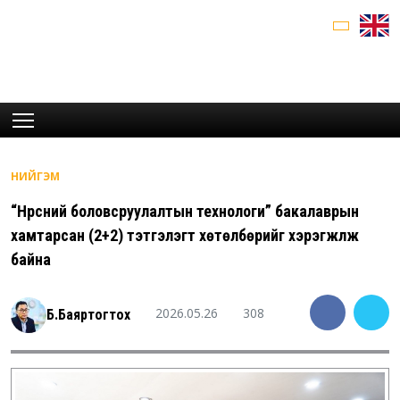
НИЙГЭМ
“Нүүрсний боловсруулалтын технологи” бакалаврын
хамтарсан (2+2) тэтгэлэгт хөтөлбөрийг хэрэгжүүлж
байна
2026.05.26
308
Б.Баяртогтох