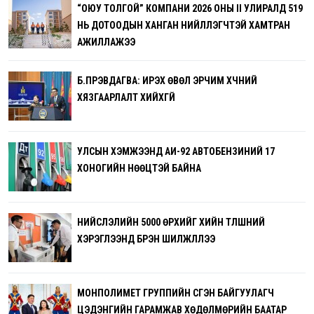
“ОЮУ ТОЛГОЙ” КОМПАНИ 2026 ОНЫ II УЛИРАЛД 519
НЬ ДОТООДЫН ХАНГАН НИЙЛҮҮЛЭГЧТЭЙ ХАМТРАН
АЖИЛЛАЖЭЭ
Б.ПҮРЭВДАГВА: ИРЭХ ӨВӨЛ ЭРЧИМ ХҮЧНИЙ
ХЯЗГААРЛАЛТ ХИЙХГҮЙ
УЛСЫН ХЭМЖЭЭНД АИ-92 АВТОБЕНЗИНИЙ 17
ХОНОГИЙН НӨӨЦТЭЙ БАЙНА
НИЙСЛЭЛИЙН 5000 ӨРХИЙГ ХИЙН ТҮЛШНИЙ
ХЭРЭГЛЭЭНД БҮРЭН ШИЛЖҮҮЛЛЭЭ
МОНПОЛИМЕТ ГРУППИЙН ҮҮСГЭН БАЙГУУЛАГЧ
ЦЭДЭНГИЙН ГАРАМЖАВ ХӨДӨЛМӨРИЙН БААТАР