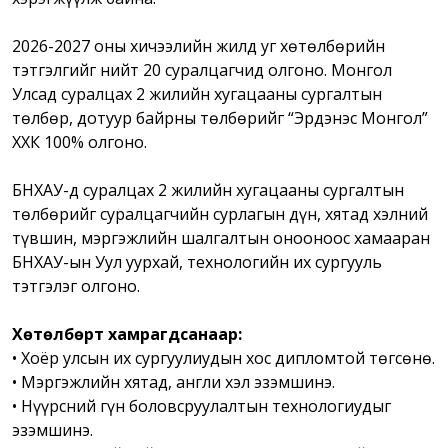
2026-2027 оны хичээлийн жилд уг хөтөлбөрийн
тэтгэлгийг нийт 20 суралцагчид олгоно. Монгол
Улсад суралцах 2 жилийн хугацааны сургалтын
төлбөр, дотуур байрны төлбөрийг “Эрдэнэс Монгол”
ХХК 100% олгоно.
БНХАУ-д суралцах 2 жилийн хугацааны сургалтын
төлбөрийг суралцагчийн сурлагын дүн, хятад хэлний
түвшин, мэргэжлийн шалгалтын онооноос хамааран
БНХАУ-ын Уул уурхай, технологийн их сургууль
тэтгэлэг олгоно.
Хөтөлбөрт хамрагдсанаар:
• Хоёр улсын их сургуулиудын хос дипломтой төгсөнө.
• Мэргэжлийн хятад, англи хэл эзэмшинэ.
• Нүүрсний гүн боловсруулалтын технологиудыг
эзэмшинэ.