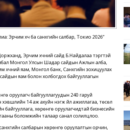
: Эрчим хүч ба санхүүгийн салбар, Токио 2026”
ржханд, Эрчим хүчний сайд Б.Найдалаа тэргүүтэй
лбал Монгол Улсын Шадар сайдын Ажлын алба,
м хүчний яам, Монгол банк, Санхүүгийн зохицуулах
 сайдын яам болон холбогдох байгууллагын
нгө оруулагч байгууллагуудын 240 гаруй
 хэвшлийн 14 аж ахуйн нэгж үйл ажиллагаа, төсөл
н байгууллага, хөрөнгө оруулагчидтай бизнесийн
гааны боломжийн талаар санал солилцлоо.
санхүүгийн салбарын хөрөнгө оруулалтын орчин,