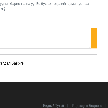
хууныг баримтална уу. Ёс бус сэтгэгдлийг админ устгах
гүй.
эгдэл байхгүй
Бидний Тухай
Редакцын Бодлого