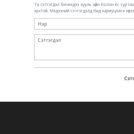
Та сэтгэгдэл бичихдээ хууль зүйн болон ёс сурта
эрхтэй. Мэдээний сэтгэгдэлд бид хариуцлага хүлээх
Сэтг