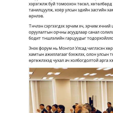
хэрэгжүүлж буй томоохон төсөл, хөтөлбөр
танилцуулж, хоёр улсын эдийн засгийн хамт
өрнүүлэв.
Түүнчлэн сэргээгдэх эрчим хүч, эрчим хүчни
оруулалтын орчны асуудлаар санал соли
бодит түншлэлийн гарцуудыг тодорхойлло
Энэхүү форум нь Монгол Улсад чиглэсэн хөр
хамтын ажиллагааг бэхжүүлэх, олон улсын 
өргөжүүлэхэд чухал ач холбогдолтой арга х