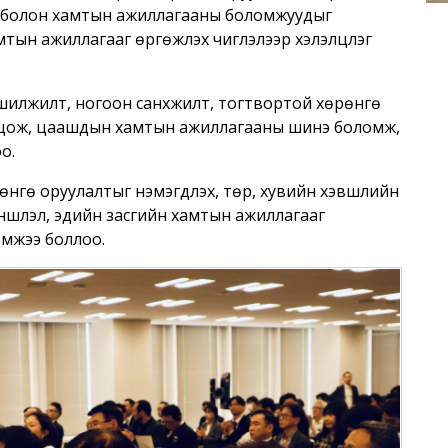
үүд болон хамтын ажиллагааны боломжуудыг
ын ажиллагааг өргөжүүлэх чиглэлээр хэлэлцүүлэг
й шилжилт, ногоон санхүүжилт, тогтвортой хөрөнгө
лцож, цаашдын хамтын ажиллагааны шинэ боломж,
о.
өнгө оруулалтыг нэмэгдүүлэх, төр, хувийн хэвшлийн
түншлэл, эдийн засгийн хамтын ажиллагааг
эмжээ боллоо.