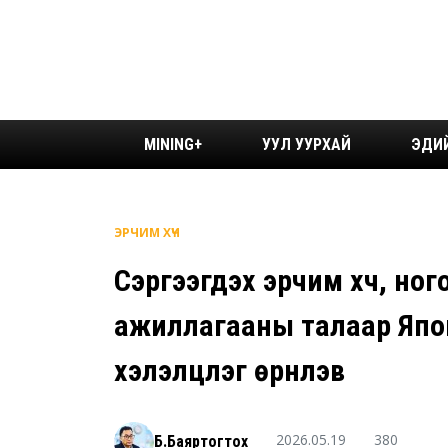
MINING+
УУЛ УУРХАЙ
ЭДИ
ЭРЧИМ ХҮЧ
Сэргээгдэх эрчим хүч, но
ажиллагааны талаар Япо
хэлэлцүүлэг өрнүүлэв
2026.05.19
380
Б.Баяртогтох