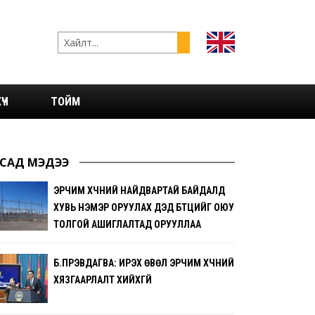
ҮЧ
ТОЙМ
САД МЭДЭЭ
ЭРЧИМ ХҮЧНИЙ НАЙДВАРТАЙ БАЙДАЛД
ХУВЬ НЭМЭР ОРУУЛАХ ДЭД БҮТЦИЙГ ОЮУ
ТОЛГОЙ АШИГЛАЛТАД ОРУУЛЛАА
Б.ПҮРЭВДАГВА: ИРЭХ ӨВӨЛ ЭРЧИМ ХҮЧНИЙ
ХЯЗГААРЛАЛТ ХИЙХГҮЙ