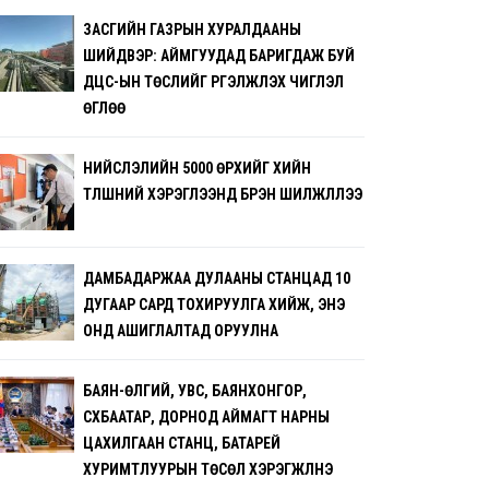
ЗАСГИЙН ГАЗРЫН ХУРАЛДААНЫ
ШИЙДВЭР: АЙМГУУДАД БАРИГДАЖ БУЙ
ДЦС-ЫН ТӨСЛИЙГ ҮРГЭЛЖҮҮЛЭХ ЧИГЛЭЛ
ӨГЛӨӨ
НИЙСЛЭЛИЙН 5000 ӨРХИЙГ ХИЙН
ТҮЛШНИЙ ХЭРЭГЛЭЭНД БҮРЭН ШИЛЖҮҮЛЛЭЭ
ДАМБАДАРЖАА ДУЛААНЫ СТАНЦАД 10
ДУГААР САРД ТОХИРУУЛГА ХИЙЖ, ЭНЭ
ОНД АШИГЛАЛТАД ОРУУЛНА
БАЯН-ӨЛГИЙ, УВС, БАЯНХОНГОР,
СҮХБААТАР, ДОРНОД АЙМАГТ НАРНЫ
ЦАХИЛГААН СТАНЦ, БАТАРЕЙ
ХУРИМТЛУУРЫН ТӨСӨЛ ХЭРЭГЖҮҮЛНЭ