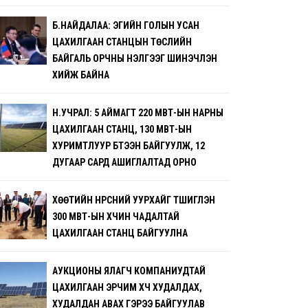
Б.НАЙДАЛАА: ЭГИЙН ГОЛЫН УСАН
ЦАХИЛГААН СТАНЦЫН ТӨСЛИЙН
БАЙГАЛЬ ОРЧНЫ ҮНЭЛГЭЭГ ШИНЭЧЛЭН
ХИЙЖ БАЙНА
Н.УЧРАЛ: 5 АЙМАГТ 220 МВТ-ЫН НАРНЫ
ЦАХИЛГААН СТАНЦ, 130 МВТ-ЫН
ХУРИМТЛУУР БҮТЭЭН БАЙГУУЛЖ, 12
ДУГААР САРД АШИГЛАЛТАД ОРНО
ХӨӨТИЙН НҮҮРСНИЙ УУРХАЙГ ТҮШИГЛЭН
300 МВТ-ЫН ХҮЧИН ЧАДАЛТАЙ
ЦАХИЛГААН СТАНЦ БАЙГУУЛНА
АУКЦИОНЫ ЯЛАГЧ КОМПАНИУДТАЙ
ЦАХИЛГААН ЭРЧИМ ХҮЧ ХУДАЛДАХ,
ХУДАЛДАН АВАХ ГЭРЭЭ БАЙГУУЛАВ