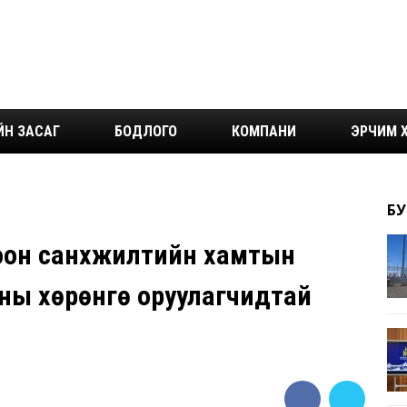
ЙН ЗАСАГ
БОДЛОГО
КОМПАНИ
ЭРЧИМ Х
БУ
гоон санхүүжилтийн хамтын
ны хөрөнгө оруулагчидтай