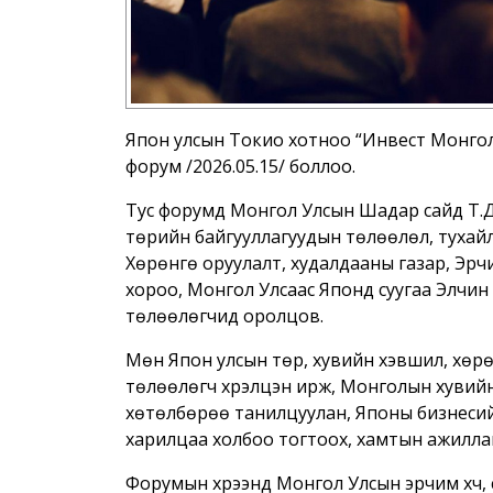
Япон улсын Токио хотноо “Инвест Монголиа
форум /2026.05.15/ боллоо.
Тус форумд Монгол Улсын Шадар сайд Т.До
төрийн байгууллагуудын төлөөлөл, тухай
Хөрөнгө оруулалт, худалдааны газар, Эрчи
хороо, Монгол Улсаас Японд суугаа Элчин
төлөөлөгчид оролцов.
Мөн Япон улсын төр, хувийн хэвшил, хөрө
төлөөлөгч хүрэлцэн ирж, Монголын хувийн
хөтөлбөрөө танилцуулан, Японы бизнесий
харилцаа холбоо тогтоох, хамтын ажилла
Форумын хүрээнд Монгол Улсын эрчим хүч, 