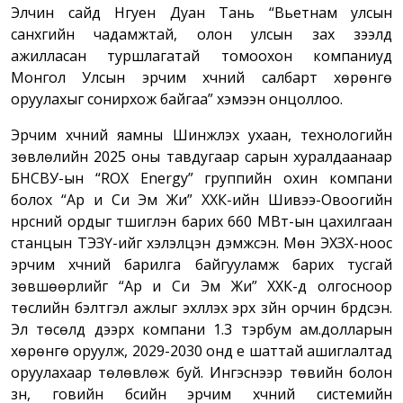
Элчин сайд Нгуен Дуан Тань “Вьетнам улсын
санхүүгийн чадамжтай, олон улсын зах зээлд
ажилласан туршлагатай томоохон компаниуд
Монгол Улсын эрчим хүчний салбарт хөрөнгө
оруулахыг сонирхож байгаа” хэмээн онцоллоо.
Эрчим хүчний яамны Шинжлэх ухаан, технологийн
зөвлөлийн 2025 оны тавдугаар сарын хуралдаанаар
БНСВУ-ын “ROX Energy” группийн охин компани
болох “Ар и Си Эм Жи” ХХК-ийн Шивээ-Овоогийн
нүүрсний ордыг түшиглэн барих 660 МВт-ын цахилгаан
станцын ТЭЗҮ-ийг хэлэлцэн дэмжсэн. Мөн ЭХЗХ-ноос
эрчим хүчний барилга байгууламж барих тусгай
зөвшөөрлийг “Ар и Си Эм Жи” ХХК-д олгосноор
төслийн бэлтгэл ажлыг эхлүүлэх эрх зүйн орчин бүрдсэн.
Эл төсөлд дээрх компани 1.3 тэрбум ам.долларын
хөрөнгө оруулж, 2029-2030 онд үе шаттай ашиглалтад
оруулахаар төлөвлөж буй. Ингэснээр төвийн болон
зүүн, говийн бүсийн эрчим хүчний системийн