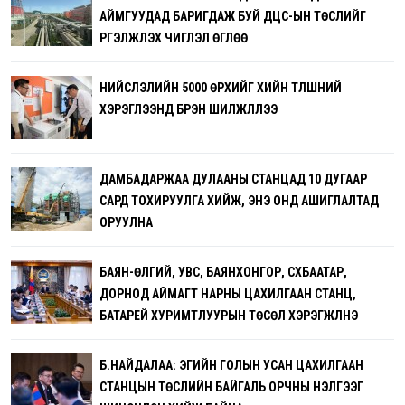
АЙМГУУДАД БАРИГДАЖ БУЙ ДЦС-ЫН ТӨСЛИЙГ
ҮРГЭЛЖҮҮЛЭХ ЧИГЛЭЛ ӨГЛӨӨ
НИЙСЛЭЛИЙН 5000 ӨРХИЙГ ХИЙН ТҮЛШНИЙ
ХЭРЭГЛЭЭНД БҮРЭН ШИЛЖҮҮЛЛЭЭ
ДАМБАДАРЖАА ДУЛААНЫ СТАНЦАД 10 ДУГААР
САРД ТОХИРУУЛГА ХИЙЖ, ЭНЭ ОНД АШИГЛАЛТАД
ОРУУЛНА
БАЯН-ӨЛГИЙ, УВС, БАЯНХОНГОР, СҮХБААТАР,
ДОРНОД АЙМАГТ НАРНЫ ЦАХИЛГААН СТАНЦ,
БАТАРЕЙ ХУРИМТЛУУРЫН ТӨСӨЛ ХЭРЭГЖҮҮЛНЭ
Б.НАЙДАЛАА: ЭГИЙН ГОЛЫН УСАН ЦАХИЛГААН
СТАНЦЫН ТӨСЛИЙН БАЙГАЛЬ ОРЧНЫ ҮНЭЛГЭЭГ