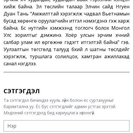
хийж байна. Эл төслийн талаар Элчин сайд Нгуен
Дуан Тань “Амжилттай хэрэгжүүлж чадвал Вьетнамын
бусад хөрөнгө оруулагчийн итгэл нэмэгдэнэ гэж харж
байна. Бүс нутгийн хэмжээнд тоглогч болох Монгол
Улс зорилтыг дэмжинэ. Хоёр улсын эрчим хүчний
салбар улам илүү өргөжнө гэдэгт итгэлтэй байна” гэв.
Уулзалтын төгсгөлд талууд бүхий л шатны төслүүдийг
хэрэгжүүлж, туршлага солилцох, хамтран ажиллахад
санал нэгдлээ.
СЭТГЭГДЭЛ
Та сэтгэгдэл бичихдээ хууль зүйн болон ёс суртахууныг
баримтална уу. Ёс бус сэтгэгдлийг админ устгах эрхтэй.
Мэдээний сэтгэгдэлд бид хариуцлага хүлээхгүй.