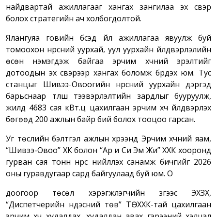
найдвартай ажиллагааг хангах зангилаа эх үүсвэр
болох стратегийн ач холбогдолтой.
Ялангуяа говийн бүсэд үйл ажиллагаа явуулж буй
томоохон нүүрсний уурхай, уул уурхайн үйлдвэрлэлийн
өсөн нэмэгдэж байгаа эрчим хүчний эрэлтийг
дотоодын эх үүсвэрээр хангах боломж бүрдэх юм. Тус
станцыг Шивээ-Овоогийн нүүрсний уурхайн дэргэд
барьснаар түлш тээвэрлэлтийн зардлыг бууруулж,
жилд 4683 сая кВт.ц цахилгаан эрчим хүч үйлдвэрлэх
бөгөөд 200 ажлын байр бий болох тооцоо гарсан.
Уг төслийн бэлтгэл ажлын хүрээнд Эрчим хүчний яам,
“Шивээ-Овоо” ХК болон “Ар и Си Эм Жи” ХХК хооронд
гурван сая тонн нүүрс нийлүүлэх санамж бичгийг 2026
оны гуравдугаар сард байгуулаад буй юм. О
доогоор төсөл хэрэгжүүлэгчийн зүгээс ЭХЗХ,
“Диспетчерийн үндэсний төв” ТӨХХК-тай цахилгаан
эрчим хүч худалдах, худалдан авах гэрээний хэлцэл