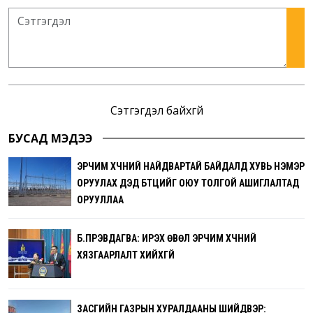
Сэтгэгдэл байхгүй
БУСАД МЭДЭЭ
ЭРЧИМ ХҮЧНИЙ НАЙДВАРТАЙ БАЙДАЛД ХУВЬ НЭМЭР
ОРУУЛАХ ДЭД БҮТЦИЙГ ОЮУ ТОЛГОЙ АШИГЛАЛТАД
ОРУУЛЛАА
Б.ПҮРЭВДАГВА: ИРЭХ ӨВӨЛ ЭРЧИМ ХҮЧНИЙ
ХЯЗГААРЛАЛТ ХИЙХГҮЙ
ЗАСГИЙН ГАЗРЫН ХУРАЛДААНЫ ШИЙДВЭР: