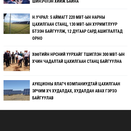
ШИНЭЧЛЭН ХИЙЖ БАЙНА
Н.УЧРАЛ: 5 АЙМАГТ 220 МВТ-ЫН НАРНЫ
ЦАХИЛГААН СТАНЦ, 130 МВТ-ЫН ХУРИМТЛУУР
БҮТЭЭН БАЙГУУЛЖ, 12 ДУГААР САРД АШИГЛАЛТАД
ОРНО
ХӨӨТИЙН НҮҮРСНИЙ УУРХАЙГ ТҮШИГЛЭН 300 МВТ-ЫН
ХҮЧИН ЧАДАЛТАЙ ЦАХИЛГААН СТАНЦ БАЙГУУЛНА
АУКЦИОНЫ ЯЛАГЧ КОМПАНИУДТАЙ ЦАХИЛГААН
ЭРЧИМ ХҮЧ ХУДАЛДАХ, ХУДАЛДАН АВАХ ГЭРЭЭ
БАЙГУУЛАВ