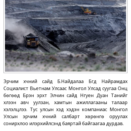
Эрчим хүчний сайд Б.Найдалаа Бүгд Найрамдах
Социалист Вьетнам Улсаас Монгол Улсад суугаа Онц
бөгөөд Бүрэн эрхт Элчин сайд Нгуен Дуан Танийг
хүлээн авч уулзан, хамтын ажиллагааны талаар
хэлэлцлээ. Тус улсын хэд хэдэн компаниас Монгол
Улсын эрчим хүчний салбарт хөрөнгө оруулах
сонирхлоо илэрхийлсэнд баяртай байгаагаа дурдав.