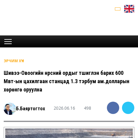
ЭРЧИМ ХҮЧ
Шивээ-Овоогийн нүүрсний ордыг түшиглэн барих 600
Мвт-ын цахилгаан станцад 1.3 тэрбум ам.долларын
хөрөнгө оруулна
2026.06.16
498
Б.Баяртогтох