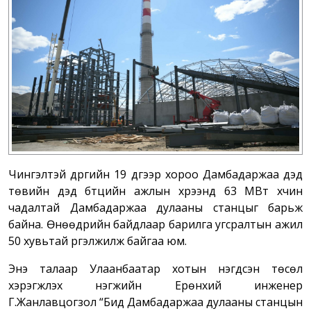
Чингэлтэй дүүргийн 19 дүгээр хороо Дамбадаржаа дэд
төвийн дэд бүтцийн ажлын хүрээнд 63 МВт хүчин
чадалтай Дамбадаржаа дулааны станцыг барьж
байна. Өнөөдрийн байдлаар барилга угсралтын ажил
50 хувьтай үргэлжилж байгаа юм.
Энэ талаар Улаанбаатар хотын нэгдсэн төсөл
хэрэгжүүлэх нэгжийн Ерөнхий инженер
Г.Жанлавцогзол “Бид Дамбадаржаа дулааны станцын