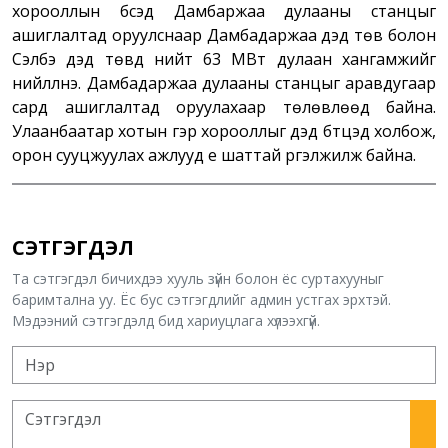
хорооллын бүсэд Дамбаржаа дулааны станцыг
ашиглалтад оруулснаар Дамбадаржаа дэд төв болон
Сэлбэ дэд төвд нийт 63 МВт дулаан хангамжийг
нийлүүлнэ. Дамбадаржаа дулааны станцыг аравдугаар
сард ашиглалтад оруулахаар төлөвлөөд байна.
Улаанбаатар хотын гэр хорооллыг дэд бүтцэд холбож,
орон сууцжуулах ажлууд үе шаттай үргэлжилж байна.
СЭТГЭГДЭЛ
Та сэтгэгдэл бичихдээ хууль зүйн болон ёс суртахууныг
баримтална уу. Ёс бус сэтгэгдлийг админ устгах эрхтэй.
Мэдээний сэтгэгдэлд бид хариуцлага хүлээхгүй.