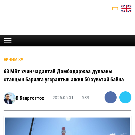
ЭРЧИМ ХҮЧ
63 МВт хүчин чадалтай Дамбадаржаа дулааны
станцын барилга угсралтын ажил 50 хувьтай байна
2026.05.01
583
Б.Баяртогтох