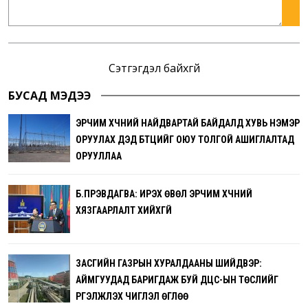
Сэтгэгдэл байхгүй
БУСАД МЭДЭЭ
ЭРЧИМ ХҮЧНИЙ НАЙДВАРТАЙ БАЙДАЛД ХУВЬ НЭМЭР
ОРУУЛАХ ДЭД БҮТЦИЙГ ОЮУ ТОЛГОЙ АШИГЛАЛТАД
ОРУУЛЛАА
Б.ПҮРЭВДАГВА: ИРЭХ ӨВӨЛ ЭРЧИМ ХҮЧНИЙ
ХЯЗГААРЛАЛТ ХИЙХГҮЙ
ЗАСГИЙН ГАЗРЫН ХУРАЛДААНЫ ШИЙДВЭР:
АЙМГУУДАД БАРИГДАЖ БУЙ ДЦС-ЫН ТӨСЛИЙГ
ҮРГЭЛЖҮҮЛЭХ ЧИГЛЭЛ ӨГЛӨӨ