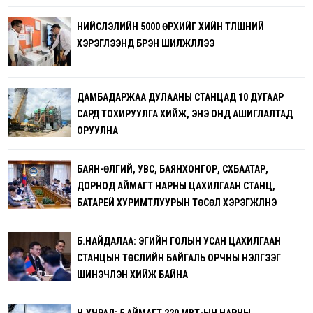
НИЙСЛЭЛИЙН 5000 ӨРХИЙГ ХИЙН ТҮЛШНИЙ
ХЭРЭГЛЭЭНД БҮРЭН ШИЛЖҮҮЛЛЭЭ
ДАМБАДАРЖАА ДУЛААНЫ СТАНЦАД 10 ДУГААР
САРД ТОХИРУУЛГА ХИЙЖ, ЭНЭ ОНД АШИГЛАЛТАД
ОРУУЛНА
БАЯН-ӨЛГИЙ, УВС, БАЯНХОНГОР, СҮХБААТАР,
ДОРНОД АЙМАГТ НАРНЫ ЦАХИЛГААН СТАНЦ,
БАТАРЕЙ ХУРИМТЛУУРЫН ТӨСӨЛ ХЭРЭГЖҮҮЛНЭ
Б.НАЙДАЛАА: ЭГИЙН ГОЛЫН УСАН ЦАХИЛГААН
СТАНЦЫН ТӨСЛИЙН БАЙГАЛЬ ОРЧНЫ ҮНЭЛГЭЭГ
ШИНЭЧЛЭН ХИЙЖ БАЙНА