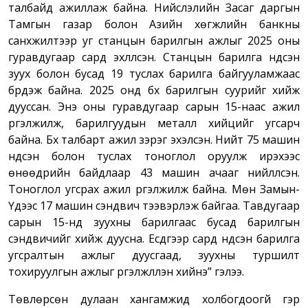
талбайд ажиллаж байна. Нийслэлийн Засаг даргын
Тамгын газар болон Азийн хөгжлийн банкны
санхүүжилтээр уг станцын барилгын ажлыг 2025 оны
гуравдугаар сард эхлүүлсэн. Станцын барилга үндсэн
зуух болон бусад 19 туслах барилга байгууламжаас
бүрдэж байна. 2025 онд бүх барилгын суурийг хийж
дууссан. Энэ оны гуравдугаар сарын 15-наас ажил
үргэлжилж, барилгуудын металл хийцийг угсарч
байна. Бүх талбарт ажил зэрэг эхэлсэн. Нийт 75 машин
үндсэн болон туслах тоноглол оруулж ирэхээс
өнөөдрийн байдлаар 43 машин ачааг нийлүүлсэн.
Тоноглол угсрах ажил үргэлжилж байна. Мөн Замын-
Үүдээс 17 машин сэндвич тээвэрлэж байгаа. Тавдугаар
сарын 15-нд зуухны барилгаас бусад барилгын
сэндвичийг хийж дуусна. Есдүгээр сард үндсэн барилга
угсралтын ажлыг дуусгаад, зуухны туршилт
тохируулгын ажлыг үргэлжлүүлэн хийнэ” гэлээ.
Төвлөрсөн дулаан хангамжид холбогдоогүй гэр