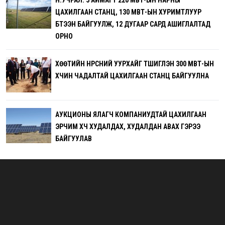
Н.УЧРАЛ: 5 АЙМАГТ 220 МВТ-ЫН НАРНЫ
ЦАХИЛГААН СТАНЦ, 130 МВТ-ЫН ХУРИМТЛУУР
БҮТЭЭН БАЙГУУЛЖ, 12 ДУГААР САРД АШИГЛАЛТАД
ОРНО
ХӨӨТИЙН НҮҮРСНИЙ УУРХАЙГ ТҮШИГЛЭН 300 МВТ-ЫН
ХҮЧИН ЧАДАЛТАЙ ЦАХИЛГААН СТАНЦ БАЙГУУЛНА
АУКЦИОНЫ ЯЛАГЧ КОМПАНИУДТАЙ ЦАХИЛГААН
ЭРЧИМ ХҮЧ ХУДАЛДАХ, ХУДАЛДАН АВАХ ГЭРЭЭ
БАЙГУУЛАВ