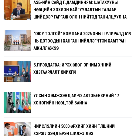
АҮЭБ-ИЙН САЙД Г.ДАМДИННЯМ: ШАТАХУУНЫ
НӨӨЦИЙН ЗОХИОН БАЙГУУЛАЛТЫН ТАЛААР
ШИЙДВЭР ГАРГАЖ ОЛОН НИЙТЭД ТАНИЛЦУУЛНА
“ОЮУ ТОЛГОЙ” КОМПАНИ 2026 ОНЫ II УЛИРАЛД 519
НЬ ДОТООДЫН ХАНГАН НИЙЛҮҮЛЭГЧТЭЙ ХАМТРАН
АЖИЛЛАЖЭЭ
Б.ПҮРЭВДАГВА: ИРЭХ ӨВӨЛ ЭРЧИМ ХҮЧНИЙ
ХЯЗГААРЛАЛТ ХИЙХГҮЙ
УЛСЫН ХЭМЖЭЭНД АИ-92 АВТОБЕНЗИНИЙ 17
ХОНОГИЙН НӨӨЦТЭЙ БАЙНА
НИЙСЛЭЛИЙН 5000 ӨРХИЙГ ХИЙН ТҮЛШНИЙ
ХЭРЭГЛЭЭНД БҮРЭН ШИЛЖҮҮЛЛЭЭ