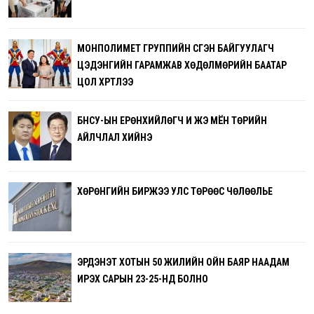
МОНПОЛИМЕТ ГРУППИЙН ҮҮСГЭН БАЙГУУЛАГЧ
ЦЭДЭНГИЙН ГАРАМЖАВ ХӨДӨЛМӨРИЙН БААТАР
ЦОЛ ХҮРТЛЭЭ
БНСУ-ЫН ЕРӨНХИЙЛӨГЧ И ЖЭ МЁН ТӨРИЙН
АЙЛЧЛАЛ ХИЙНЭ
ХӨРӨНГИЙН БИРЖЭЭ УЛС ТӨРӨӨС ЧӨЛӨӨЛЬЕ
ЭРДЭНЭТ ХОТЫН 50 ЖИЛИЙН ОЙН БАЯР НААДАМ
ИРЭХ САРЫН 23-25-НД БОЛНО