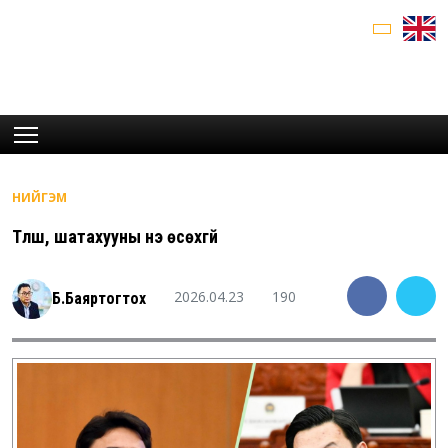
НИЙГЭМ
Түлш, шатахууны үнэ өсөхгүй
2026.04.23
190
Б.Баяртогтох