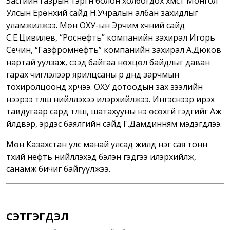
Засгийн газрын тэргүүн болон холбогдох хүмүүст Монгол
Улсын Ерөнхий сайд Н.Учралын албан захидлыг
уламжилжээ. Мөн ОХУ-ын Эрчим хүчний сайд
С.Е.Цивилев, “Роснефть” компанийн захирал Игорь
Сечин, “Газфромнефть” компанийн захирал А.Дюков
нартай уулзаж, үүсээд байгаа нөхцөл байдлыг даван
гарах чиглэлээр ярилцсаны үр дүнд зарчмын
тохиролцоонд хүрчээ. ОХУ дотоодын зах зээлийн
үнээрээ түлш нийлүүлэхээ илэрхийлжээ. Ингэснээр ирэх
тавдугаар сард түлш, шатахууны үнэ өсөхгүй гэдгийг Аж
үйлдвэр, эрдэс баялгийн сайд Г.Дамдинням мэдэгдлээ.
Мөн Казахстан улс манай улсад жилд нэг сая тонн
түүхий нефть нийлүүлэхэд бэлэн гэдгээ илэрхийлж,
санамж бичиг байгуулжээ.
СЭТГЭГДЭЛ