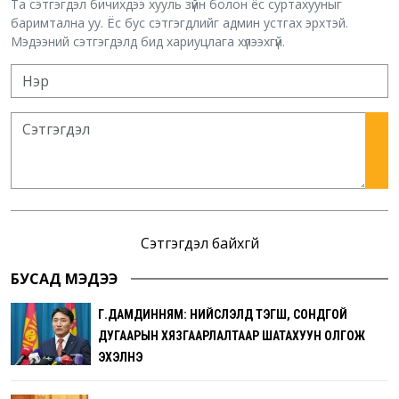
Та сэтгэгдэл бичихдээ хууль зүйн болон ёс суртахууныг
баримтална уу. Ёс бус сэтгэгдлийг админ устгах эрхтэй.
Мэдээний сэтгэгдэлд бид хариуцлага хүлээхгүй.
Сэтгэгдэл байхгүй
БУСАД МЭДЭЭ
Г.ДАМДИННЯМ: НИЙСЛЭЛД ТЭГШ, СОНДГОЙ
ДУГААРЫН ХЯЗГААРЛАЛТААР ШАТАХУУН ОЛГОЖ
ЭХЭЛНЭ