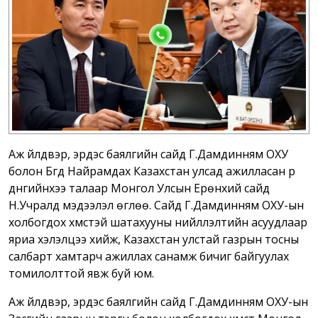
Аж үйлдвэр, эрдэс баялгийн сайд Г.Дамдинням ОХУ
болон Бүгд Найрамдах Казахстан улсад ажилласан үр
дүнгийнхээ талаар Монгол Улсын Ерөнхий сайд
Н.Учралд мэдээлэл өглөө. Сайд Г.Дамдинням ОХУ-ын
холбогдох хүмүүстэй шатахууны нийлүүлэлтийн асуудлаар
яриа хэлэлцээ хийж, Казахстан улстай газрын тосны
салбарт хамтарч ажиллах санамж бичиг байгуулах
томилолттой явж буй юм.
Аж үйлдвэр, эрдэс баялгийн сайд Г.Дамдинням ОХУ-ын