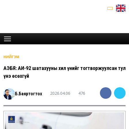
НИЙГЭМ
АҮЭБЯ: АИ-92 шатахууны хил үнийг тогтворжуулсан тул
үнэ өсөхгүй
2026.04.06
476
Б.Баяртогтох