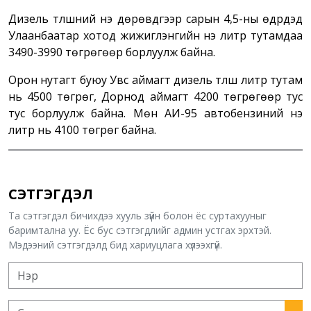
Дизель түлшний үнэ дөрөвдүгээр сарын 4,5-ны өдрүүдэд
Улаанбаатар хотод жижиглэнгийн үнэ литр тутамдаа
3490-3990 төгрөгөөр борлуулж байна.
Орон нутагт буюу Увс аймагт дизель түлш литр тутам
нь 4500 төгрөг, Дорнод аймагт 4200 төгрөгөөр тус
тус борлуулж байна. Мөн АИ-95 автобензиний үнэ
литр нь 4100 төгрөг байна.
СЭТГЭГДЭЛ
Та сэтгэгдэл бичихдээ хууль зүйн болон ёс суртахууныг
баримтална уу. Ёс бус сэтгэгдлийг админ устгах эрхтэй.
Мэдээний сэтгэгдэлд бид хариуцлага хүлээхгүй.