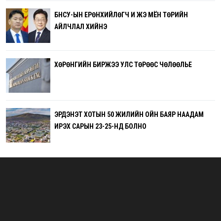
БНСУ-ЫН ЕРӨНХИЙЛӨГЧ И ЖЭ МЁН ТӨРИЙН
АЙЛЧЛАЛ ХИЙНЭ
ХӨРӨНГИЙН БИРЖЭЭ УЛС ТӨРӨӨС ЧӨЛӨӨЛЬЕ
ЭРДЭНЭТ ХОТЫН 50 ЖИЛИЙН ОЙН БАЯР НААДАМ
ИРЭХ САРЫН 23-25-НД БОЛНО