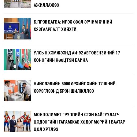
АЖИЛЛАЖЭЭ
Б.ПҮРЭВДАГВА: ИРЭХ ӨВӨЛ ЭРЧИМ ХҮЧНИЙ
ХЯЗГААРЛАЛТ ХИЙХГҮЙ
УЛСЫН ХЭМЖЭЭНД АИ-92 АВТОБЕНЗИНИЙ 17
ХОНОГИЙН НӨӨЦТЭЙ БАЙНА
НИЙСЛЭЛИЙН 5000 ӨРХИЙГ ХИЙН ТҮЛШНИЙ
ХЭРЭГЛЭЭНД БҮРЭН ШИЛЖҮҮЛЛЭЭ
МОНПОЛИМЕТ ГРУППИЙН ҮҮСГЭН БАЙГУУЛАГЧ
ЦЭДЭНГИЙН ГАРАМЖАВ ХӨДӨЛМӨРИЙН БААТАР
ЦОЛ ХҮРТЛЭЭ