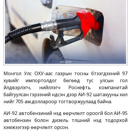
Монгол Улс ОХУ-аас газрын тосны бүтээгдэхүүний 97
хувийг импортолдог бөгөөд тус улсын гол
үйлдвэрлэгч, нийлүүлэгч Роснефть компанитай
байгуулсан гэрээний үндсэн дээр АИ-92 шатахууны хил
үнийг 705 ам.доллароор тогтворжуулаад байна.
АИ-92 автобензиний үнэд өөрчлөлт ороогүй бол АИ-95
автобензин болон дизель түлшний үнэд тодорхой
хэмжээгээр өөрчлөлт орсон.