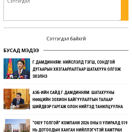
Сэтгэгдэл байхгүй
БУСАД МЭДЭЭ
Г.ДАМДИННЯМ: НИЙСЛЭЛД ТЭГШ, СОНДГОЙ
ДУГААРЫН ХЯЗГААРЛАЛТААР ШАТАХУУН ОЛГОЖ
ЭХЭЛНЭ
АҮЭБ-ИЙН САЙД Г.ДАМДИННЯМ: ШАТАХУУНЫ
НӨӨЦИЙН ЗОХИОН БАЙГУУЛАЛТЫН ТАЛААР
ШИЙДВЭР ГАРГАЖ ОЛОН НИЙТЭД ТАНИЛЦУУЛНА
“ОЮУ ТОЛГОЙ” КОМПАНИ 2026 ОНЫ II УЛИРАЛД 519
НЬ ДОТООДЫН ХАНГАН НИЙЛҮҮЛЭГЧТЭЙ ХАМТРАН