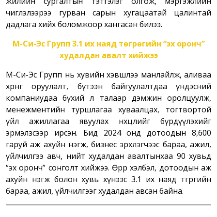
жилийн сургалтын тэтгэлэг олгож, мэргэжлийн
чиглэлээрээ гурван сарын хугацаатай цалинтай
дадлага хийх боломжоор хангасан билээ.
М-Си-Эс Групп 3.1 их наяд төгрөгийн “эх оронч”
худалдан авалт хийжээ
М-Си-Эс Групп нь хувийн хэвшлээ манлайлж, аливаа
хөрөнгө оруулалт, бүтээн байгуулалтдаа үндэсний
компаниудаа бүхий л талаар дэмжин оролцуулж,
менежментийн туршлагаа хуваалцах, тогтвортой
үйл ажиллагаа явуулах нөхцөлийг бүрдүүлэхийг
эрмэлзсээр ирсэн. Бид 2024 онд дотоодын 8,600
гаруй аж ахуйн нэгж, бизнес эрхлэгчээс бараа, ажил,
үйлчилгээ авч, нийт худалдан авалтынхаа 90 хувьд
“эх оронч” сонголт хийжээ. Өөрөөр хэлбэл, дотоодын аж
ахуйн нэгж болон хувь хүнээс 3.1 их наяд төгрөгийн
бараа, ажил, үйлчилгээг худалдан авсан байна.