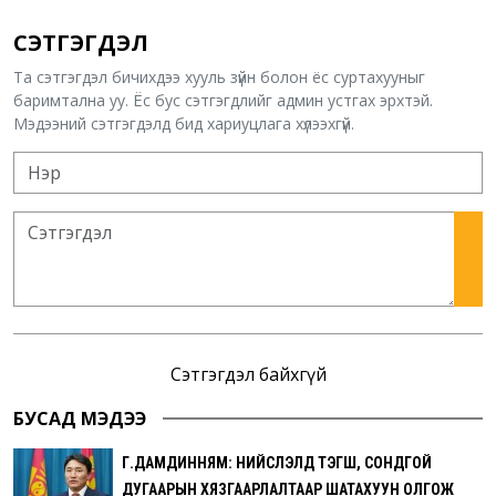
СЭТГЭГДЭЛ
Та сэтгэгдэл бичихдээ хууль зүйн болон ёс суртахууныг
баримтална уу. Ёс бус сэтгэгдлийг админ устгах эрхтэй.
Мэдээний сэтгэгдэлд бид хариуцлага хүлээхгүй.
Сэтгэгдэл байхгүй
БУСАД МЭДЭЭ
Г.ДАМДИННЯМ: НИЙСЛЭЛД ТЭГШ, СОНДГОЙ
ДУГААРЫН ХЯЗГААРЛАЛТААР ШАТАХУУН ОЛГОЖ