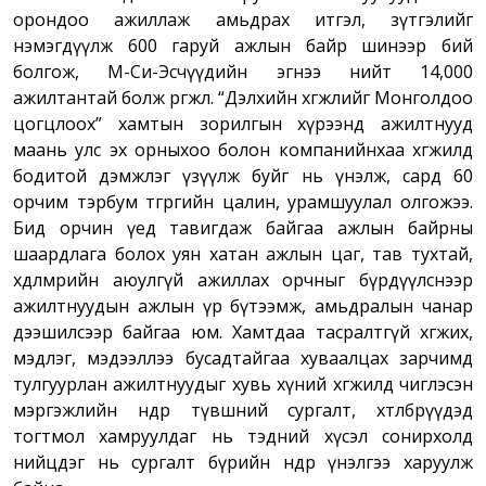
орондоо ажиллаж амьдрах итгэл, зүтгэлийг
нэмэгдүүлж 600 гаруй ажлын байр шинээр бий
болгож, М-Си-Эсчүүдийн эгнээ нийт 14,000
ажилтантай болж өргөжлөө. “Дэлхийн хөгжлийг Монголдоо
цогцлоох” хамтын зорилгын хүрээнд ажилтнууд
маань улс эх орныхоо болон компанийнхаа хөгжилд
бодитой дэмжлэг үзүүлж буйг нь үнэлж, сард 60
орчим тэрбум төгрөгийн цалин, урамшуулал олгожээ.
Бид орчин үед тавигдаж байгаа ажлын байрны
шаардлага болох уян хатан ажлын цаг, тав тухтай,
хөдөлмөрийн аюулгүй ажиллах орчныг бүрдүүлснээр
ажилтнуудын ажлын үр бүтээмж, амьдралын чанар
дээшилсээр байгаа юм. Хамтдаа тасралтгүй хөгжих,
мэдлэг, мэдээллээ бусадтайгаа хуваалцах зарчимд
тулгуурлан ажилтнуудыг хувь хүний хөгжилд чиглэсэн
мэргэжлийн өндөр түвшний сургалт, хөтөлбөрүүдэд
тогтмол хамруулдаг нь тэдний хүсэл сонирхолд
нийцдэг нь сургалт бүрийн өндөр үнэлгээ харуулж