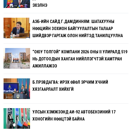
ЭХЭЛНЭ
АҮЭБ-ИЙН САЙД Г.ДАМДИННЯМ: ШАТАХУУНЫ
НӨӨЦИЙН ЗОХИОН БАЙГУУЛАЛТЫН ТАЛААР
ШИЙДВЭР ГАРГАЖ ОЛОН НИЙТЭД ТАНИЛЦУУЛНА
“ОЮУ ТОЛГОЙ” КОМПАНИ 2026 ОНЫ II УЛИРАЛД 519
НЬ ДОТООДЫН ХАНГАН НИЙЛҮҮЛЭГЧТЭЙ ХАМТРАН
АЖИЛЛАЖЭЭ
Б.ПҮРЭВДАГВА: ИРЭХ ӨВӨЛ ЭРЧИМ ХҮЧНИЙ
ХЯЗГААРЛАЛТ ХИЙХГҮЙ
УЛСЫН ХЭМЖЭЭНД АИ-92 АВТОБЕНЗИНИЙ 17
ХОНОГИЙН НӨӨЦТЭЙ БАЙНА