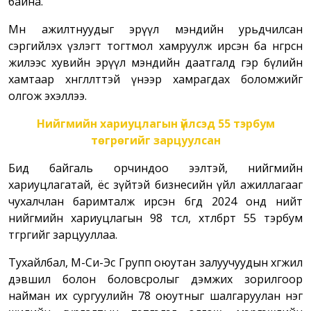
байна.
Мөн ажилтнуудыг эрүүл мэндийн урьдчилсан
сэргийлэх үзлэгт тогтмол хамруулж ирсэн ба өнгөрсөн
жилээс хувийн эрүүл мэндийн даатгалд гэр бүлийн
хамтаар хөнгөлөлттэй үнээр хамрагдах боломжийг
олгож эхэллээ.
Нийгмийн хариуцлагын үйлсэд 55 тэрбум
төгрөгийг зарцуулсан
Бид байгаль орчиндоо ээлтэй, нийгмийн
хариуцлагатай, ёс зүйтэй бизнесийн үйл ажиллагааг
чухалчлан баримталж ирсэн бөгөөд 2024 онд нийт
нийгмийн хариуцлагын 98 төсөл, хөтөлбөрт 55 тэрбум
төгрөгийг зарцууллаа.
Тухайлбал, М-Си-Эс Групп оюутан залуучуудын хөгжил
дэвшил болон боловсролыг дэмжих зорилгоор
найман их сургуулийн 78 оюутныг шалгаруулан нэг