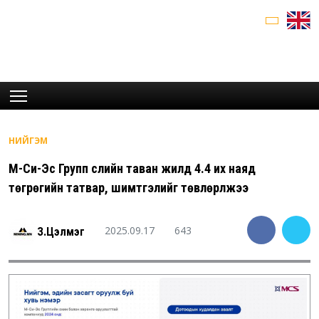
НИЙГЭМ
М-Си-Эс Групп сүүлийн таван жилд 4.4 их наяд
төгрөгийн татвар, шимтгэлийг төвлөрүүлжээ
2025.09.17
643
З.Цэлмэг