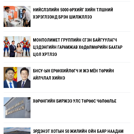
НИЙСЛЭЛИЙН 5000 ӨРХИЙГ ХИЙН ТҮЛШНИЙ
ХЭРЭГЛЭЭНД БҮРЭН ШИЛЖҮҮЛЛЭЭ
МОНПОЛИМЕТ ГРУППИЙН ҮҮСГЭН БАЙГУУЛАГЧ
ЦЭДЭНГИЙН ГАРАМЖАВ ХӨДӨЛМӨРИЙН БААТАР
ЦОЛ ХҮРТЛЭЭ
БНСУ-ЫН ЕРӨНХИЙЛӨГЧ И ЖЭ МЁН ТӨРИЙН
АЙЛЧЛАЛ ХИЙНЭ
ХӨРӨНГИЙН БИРЖЭЭ УЛС ТӨРӨӨС ЧӨЛӨӨЛЬЕ
ЭРДЭНЭТ ХОТЫН 50 ЖИЛИЙН ОЙН БАЯР НААДАМ