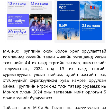
М-Си-Эс Группийн охин болон хөрөнгө оруулалттай
компаниуд сүүлийн таван жилийн хугацаанд улсын
төсөвт нийт 4.4 их наяд төгрөгийн татвар, шимтгэлийг
төвлөрүүлснээс, 2024 онд 1.3 их наяд төгрөгийг
хуримтлуулан, улсын нийгэм, эдийн засгийн төсөл,
хөтөлбөрүүдийг хэрэгжүүлэхэд хувь нэмрээ оруулсан
байна. Группийн өнгөрсөн онд төлсөн татвар хураамж нь
Монгол Улсын 2024 оны татварын нийт орлогын 5
орчим хувийг бүрдүүлжээ.
Тайлант онд М-Си-Эс Групп нь залуучуудын эх