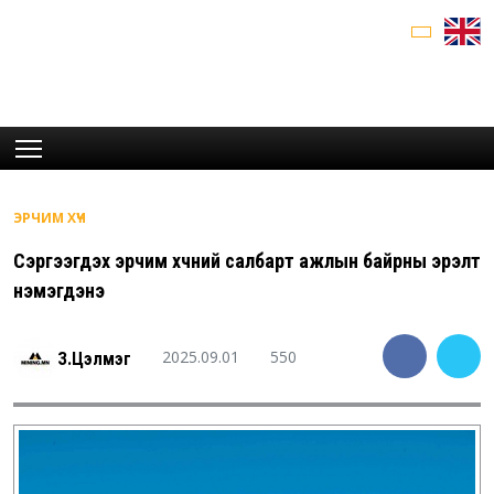
ЭРЧИМ ХҮЧ
Сэргээгдэх эрчим хүчний салбарт ажлын байрны эрэлт
нэмэгдэнэ
2025.09.01
550
З.Цэлмэг