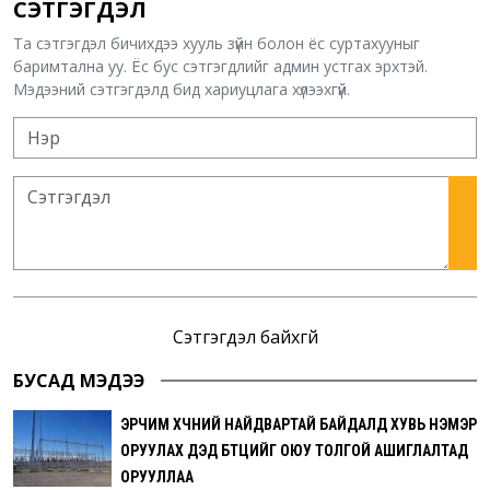
СЭТГЭГДЭЛ
Та сэтгэгдэл бичихдээ хууль зүйн болон ёс суртахууныг
баримтална уу. Ёс бус сэтгэгдлийг админ устгах эрхтэй.
Мэдээний сэтгэгдэлд бид хариуцлага хүлээхгүй.
Сэтгэгдэл байхгүй
БУСАД МЭДЭЭ
ЭРЧИМ ХҮЧНИЙ НАЙДВАРТАЙ БАЙДАЛД ХУВЬ НЭМЭР
ОРУУЛАХ ДЭД БҮТЦИЙГ ОЮУ ТОЛГОЙ АШИГЛАЛТАД
ОРУУЛЛАА