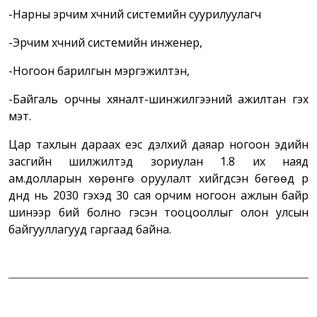
-Нарны эрчим хүчний системийн суурилуулагч
-Эрчим хүчний системийн инженер,
-Ногоон барилгын мэргэжилтэн,
-Байгаль орчны хяналт-шинжилгээний ажилтан гэх
мэт.
Цар тахлын дараах үеэс дэлхий даяар ногоон эдийн
засгийн шилжилтэд зориулан 1.8 их наяд
ам.долларын хөрөнгө оруулалт хийгдсэн бөгөөд үр
дүнд нь 2030 гэхэд 30 сая орчим ногоон ажлын байр
шинээр бий болно гэсэн тооцооллыг олон улсын
байгууллагууд гаргаад байна.