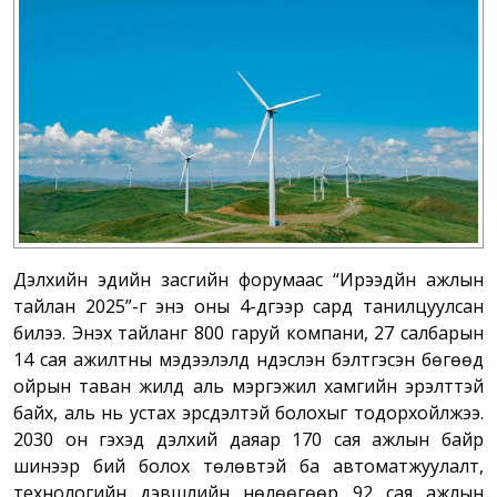
Дэлхийн эдийн засгийн форумаас “Ирээдүйн ажлын
тайлан 2025”-г энэ оны 4-дүгээр сард танилцуулсан
билээ. Энэхүү тайланг 800 гаруй компани, 27 салбарын
14 сая ажилтны мэдээлэлд үндэслэн бэлтгэсэн бөгөөд
ойрын таван жилд аль мэргэжил хамгийн эрэлттэй
байх, аль нь устах эрсдэлтэй болохыг тодорхойлжээ.
2030 он гэхэд дэлхий даяар 170 сая ажлын байр
шинээр бий болох төлөвтэй ба автоматжуулалт,
технологийн дэвшлийн нөлөөгөөр 92 сая ажлын