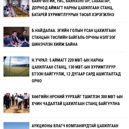
БАЯН-ӨЛГИЙ, УВС, БАЯНХОНГОР, СҮХБААТАР,
ДОРНОД АЙМАГТ НАРНЫ ЦАХИЛГААН СТАНЦ,
БАТАРЕЙ ХУРИМТЛУУРЫН ТӨСӨЛ ХЭРЭГЖҮҮЛНЭ
Б.НАЙДАЛАА: ЭГИЙН ГОЛЫН УСАН ЦАХИЛГААН
СТАНЦЫН ТӨСЛИЙН БАЙГАЛЬ ОРЧНЫ ҮНЭЛГЭЭГ
ШИНЭЧЛЭН ХИЙЖ БАЙНА
Н.УЧРАЛ: 5 АЙМАГТ 220 МВТ-ЫН НАРНЫ
ЦАХИЛГААН СТАНЦ, 130 МВТ-ЫН ХУРИМТЛУУР
БҮТЭЭН БАЙГУУЛЖ, 12 ДУГААР САРД АШИГЛАЛТАД
ОРНО
ХӨӨТИЙН НҮҮРСНИЙ УУРХАЙГ ТҮШИГЛЭН 300 МВТ-ЫН
ХҮЧИН ЧАДАЛТАЙ ЦАХИЛГААН СТАНЦ БАЙГУУЛНА
АУКЦИОНЫ ЯЛАГЧ КОМПАНИУДТАЙ ЦАХИЛГААН