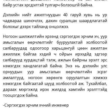
байр устах эрсдэлтэй тулгарч болзошгүй байна.
Дэлхийн нийт ажилтнуудын 40 гаруй хувь нь ур
чадвараа шинэчлэх, дахин суралцах шаардлагатай
болохыг дээрх тайланд онцолжээ.
Ногоон шилжилтийн хүрээнд сэргээгдэх эрчим хүч, уур
амьсгалын өөрчлөлтийг бууруулахтай холбоотой
салбаруудад одоогоор харьцангуй цөөн ажилтан
ажиллаж байгаа хэдий ч ойрын ирээдүйд эдгээр
салбарууд хурдацтай тэлж, ажлын байрны эрэлт эрс
нэмэгдэх хандлагатай байна. Энэ нь дэлхийн улс
орнуудын уур амьсгалын өөрчлөлтийн эсрэг
амлалтууд, ногоон хөрөнгө оруулалтын хэмжээ
нэмэгдэж байгаатай шууд холбоотой аж. Тухайлбал,
дараах мэргэжлүүд ирэх жилүүдэд хамгийн эрэлттэйд
тооцогдож байна.
-Сэргээгдэх эрчим хүчний инженер