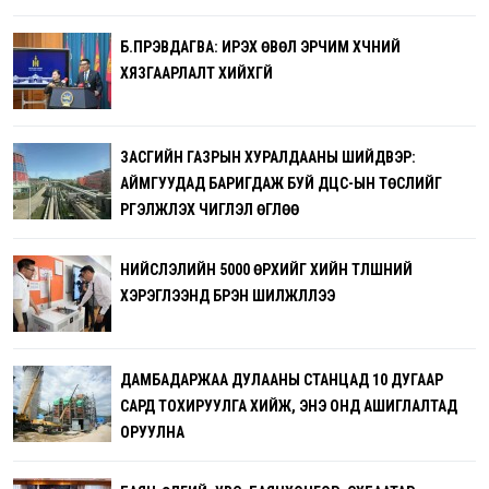
Б.ПҮРЭВДАГВА: ИРЭХ ӨВӨЛ ЭРЧИМ ХҮЧНИЙ
ХЯЗГААРЛАЛТ ХИЙХГҮЙ
ЗАСГИЙН ГАЗРЫН ХУРАЛДААНЫ ШИЙДВЭР:
АЙМГУУДАД БАРИГДАЖ БУЙ ДЦС-ЫН ТӨСЛИЙГ
ҮРГЭЛЖҮҮЛЭХ ЧИГЛЭЛ ӨГЛӨӨ
НИЙСЛЭЛИЙН 5000 ӨРХИЙГ ХИЙН ТҮЛШНИЙ
ХЭРЭГЛЭЭНД БҮРЭН ШИЛЖҮҮЛЛЭЭ
ДАМБАДАРЖАА ДУЛААНЫ СТАНЦАД 10 ДУГААР
САРД ТОХИРУУЛГА ХИЙЖ, ЭНЭ ОНД АШИГЛАЛТАД
ОРУУЛНА