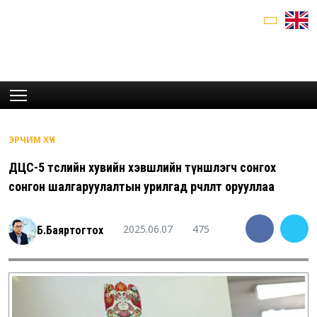
ЭРЧИМ ХҮЧ
ДЦС-5 төслийн хувийн хэвшлийн түншлэгч сонгох
сонгон шалгаруулалтын урилгад өөрчлөлт орууллаа
2025.06.07
475
Б.Баяртогтох