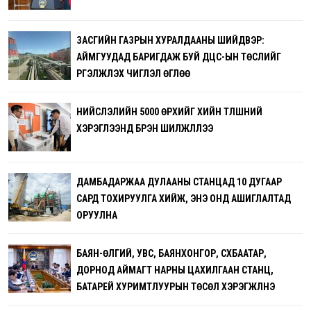
ЗАСГИЙН ГАЗРЫН ХУРАЛДААНЫ ШИЙДВЭР:
АЙМГУУДАД БАРИГДАЖ БУЙ ДЦС-ЫН ТӨСЛИЙГ
ҮРГЭЛЖҮҮЛЭХ ЧИГЛЭЛ ӨГЛӨӨ
НИЙСЛЭЛИЙН 5000 ӨРХИЙГ ХИЙН ТҮЛШНИЙ
ХЭРЭГЛЭЭНД БҮРЭН ШИЛЖҮҮЛЛЭЭ
ДАМБАДАРЖАА ДУЛААНЫ СТАНЦАД 10 ДУГААР
САРД ТОХИРУУЛГА ХИЙЖ, ЭНЭ ОНД АШИГЛАЛТАД
ОРУУЛНА
БАЯН-ӨЛГИЙ, УВС, БАЯНХОНГОР, СҮХБААТАР,
ДОРНОД АЙМАГТ НАРНЫ ЦАХИЛГААН СТАНЦ,
БАТАРЕЙ ХУРИМТЛУУРЫН ТӨСӨЛ ХЭРЭГЖҮҮЛНЭ