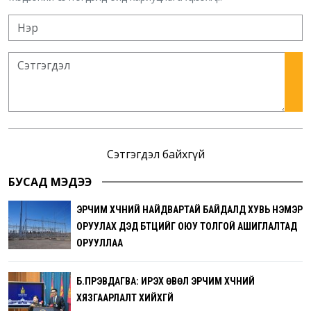
Сэтгэгдэл байхгүй
БУСАД МЭДЭЭ
ЭРЧИМ ХҮЧНИЙ НАЙДВАРТАЙ БАЙДАЛД ХУВЬ НЭМЭР
ОРУУЛАХ ДЭД БҮТЦИЙГ ОЮУ ТОЛГОЙ АШИГЛАЛТАД
ОРУУЛЛАА
Б.ПҮРЭВДАГВА: ИРЭХ ӨВӨЛ ЭРЧИМ ХҮЧНИЙ
ХЯЗГААРЛАЛТ ХИЙХГҮЙ