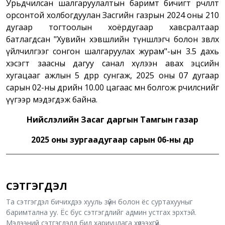
Урьдчилсан шалгаруулалтын баримт бичигт өөрчлөлт
орсонтой холбогдуулан Засгийн газрын 2024 оны 210
дугаар тогтоолын хоёрдугаар хавсралтаар
батлагдсан "Хувийн хэвшлийн түншлэгч болон зөвлөх
үйлчилгээг сонгон шалгаруулах журам"-ын 3.5 дахь
хэсэгт заасны дагуу санал хүлээн авах эцсийн
хугацааг ажлын 5 өдрөөр сунгаж, 2025 оны 07 дугаар
сарын 02-ны өдрийн 10.00 цагаас өмнө болгож өөрчилснийг
үүгээр мэдэгдэж байна.
Нийслэлийн Засаг даргын Тамгын газар
2025 оны зургаадугаар сарын 06-ны өдөр
СЭТГЭГДЭЛ
Та сэтгэгдэл бичихдээ хууль зүйн болон ёс суртахууныг
баримтална уу. Ёс бус сэтгэгдлийг админ устгах эрхтэй.
Мэдээний сэтгэгдэлд бид хариуцлага хүлээхгүй.