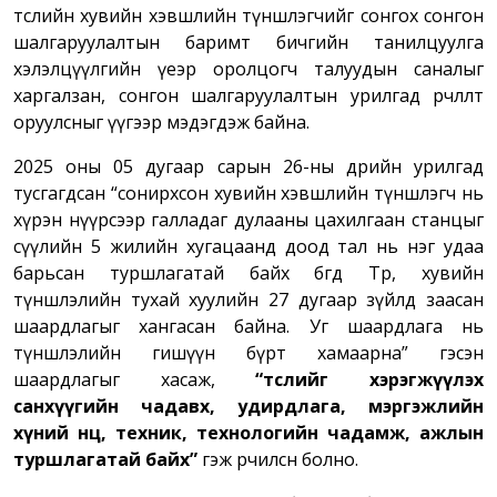
төслийн хувийн хэвшлийн түншлэгчийг сонгох сонгон
шалгаруулалтын баримт бичгийн танилцуулга
хэлэлцүүлгийн үеэр оролцогч талуудын саналыг
харгалзан, сонгон шалгаруулалтын урилгад өөрчлөлт
оруулсныг үүгээр мэдэгдэж байна.
2025 оны 05 дугаар сарын 26-ны өдрийн урилгад
тусгагдсан “сонирхсон хувийн хэвшлийн түншлэгч нь
хүрэн нүүрсээр галладаг дулааны цахилгаан станцыг
сүүлийн 5 жилийн хугацаанд доод тал нь нэг удаа
барьсан туршлагатай байх бөгөөд Төр, хувийн
түншлэлийн тухай хуулийн 27 дугаар зүйлд заасан
шаардлагыг хангасан байна. Уг шаардлага нь
түншлэлийн гишүүн бүрт хамаарна” гэсэн
шаардлагыг хасаж,
“төслийг хэрэгжүүлэх
санхүүгийн чадавх, удирдлага, мэргэжлийн
хүний нөөц, техник, технологийн чадамж, ажлын
туршлагатай байх”
гэж өөрчилсөн болно.