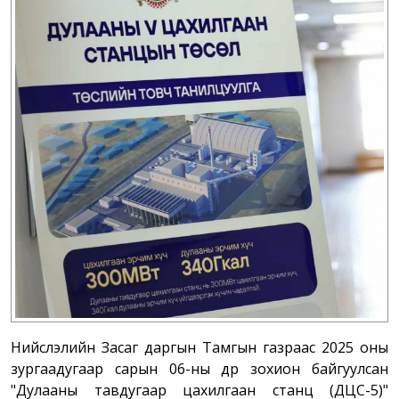
Нийслэлийн Засаг даргын Тамгын газраас 2025 оны
зургаадугаар сарын 06-ны өдөр зохион байгуулсан
"Дулааны тавдугаар цахилгаан станц (ДЦС-5)"