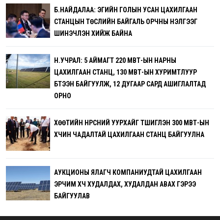
Б.НАЙДАЛАА: ЭГИЙН ГОЛЫН УСАН ЦАХИЛГААН
СТАНЦЫН ТӨСЛИЙН БАЙГАЛЬ ОРЧНЫ ҮНЭЛГЭЭГ
ШИНЭЧЛЭН ХИЙЖ БАЙНА
Н.УЧРАЛ: 5 АЙМАГТ 220 МВТ-ЫН НАРНЫ
ЦАХИЛГААН СТАНЦ, 130 МВТ-ЫН ХУРИМТЛУУР
БҮТЭЭН БАЙГУУЛЖ, 12 ДУГААР САРД АШИГЛАЛТАД
ОРНО
ХӨӨТИЙН НҮҮРСНИЙ УУРХАЙГ ТҮШИГЛЭН 300 МВТ-ЫН
ХҮЧИН ЧАДАЛТАЙ ЦАХИЛГААН СТАНЦ БАЙГУУЛНА
АУКЦИОНЫ ЯЛАГЧ КОМПАНИУДТАЙ ЦАХИЛГААН
ЭРЧИМ ХҮЧ ХУДАЛДАХ, ХУДАЛДАН АВАХ ГЭРЭЭ
БАЙГУУЛАВ