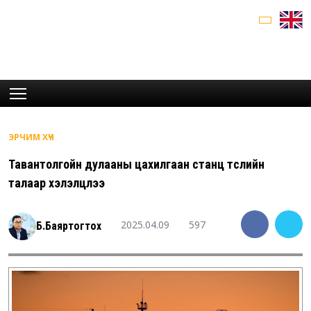
ЭРЧИМ ХҮЧ
Тавантолгойн дулааны цахилгаан станц төслийн
талаар хэлэлцлээ
2025.04.09
597
Б.Баяртогтох