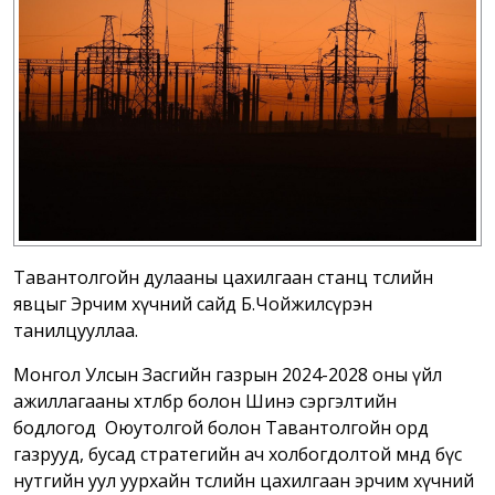
Тавантолгойн дулааны цахилгаан станц төслийн
явцыг Эрчим хүчний сайд Б.Чойжилсүрэн
танилцууллаа.
Монгол Улсын Засгийн газрын 2024-2028 оны үйл
ажиллагааны хөтөлбөр болон Шинэ сэргэлтийн
бодлогод Оюутолгой болон Тавантолгойн орд
газрууд, бусад стратегийн ач холбогдолтой өмнөд бүс
нутгийн уул уурхайн төслийн цахилгаан эрчим хүчний