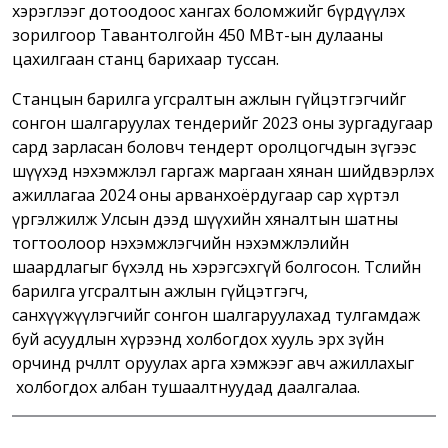
хэрэглээг дотоодоос хангах боломжийг бүрдүүлэх
зорилгоор Тавантолгойн 450 МВт-ын дулааны
цахилгаан станц барихаар туссан.
Станцын барилга угсралтын ажлын гүйцэтгэгчийг
сонгон шалгаруулах тендерийг 2023 оны зургадугаар
сард зарласан боловч тендерт оролцогчдын зүгээс
шүүхэд нэхэмжлэл гаргаж маргаан хянан шийдвэрлэх
ажиллагаа 2024 оны арванхоёрдугаар сар хүртэл
үргэлжилж Улсын дээд шүүхийн хяналтын шатны
тогтоолоор нэхэмжлэгчийн нэхэмжлэлийн
шаардлагыг бүхэлд нь хэрэгсэхгүй болгосон. Төслийн
барилга угсралтын ажлын гүйцэтгэгч,
санхүүжүүлэгчийг сонгон шалгаруулахад тулгамдаж
буй асуудлын хүрээнд холбогдох хууль эрх зүйн
орчинд өөрчлөлт оруулах арга хэмжээг авч ажиллахыг
холбогдох албан тушаалтнуудад даалгалаа.