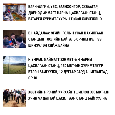
БАЯН-ӨЛГИЙ, УВС, БАЯНХОНГОР, СҮХБААТАР,
ДОРНОД АЙМАГТ НАРНЫ ЦАХИЛГААН СТАНЦ,
БАТАРЕЙ ХУРИМТЛУУРЫН ТӨСӨЛ ХЭРЭГЖҮҮЛНЭ
Б.НАЙДАЛАА: ЭГИЙН ГОЛЫН УСАН ЦАХИЛГААН
СТАНЦЫН ТӨСЛИЙН БАЙГАЛЬ ОРЧНЫ ҮНЭЛГЭЭГ
ШИНЭЧЛЭН ХИЙЖ БАЙНА
Н.УЧРАЛ: 5 АЙМАГТ 220 МВТ-ЫН НАРНЫ
ЦАХИЛГААН СТАНЦ, 130 МВТ-ЫН ХУРИМТЛУУР
БҮТЭЭН БАЙГУУЛЖ, 12 ДУГААР САРД АШИГЛАЛТАД
ОРНО
ХӨӨТИЙН НҮҮРСНИЙ УУРХАЙГ ТҮШИГЛЭН 300 МВТ-ЫН
ХҮЧИН ЧАДАЛТАЙ ЦАХИЛГААН СТАНЦ БАЙГУУЛНА