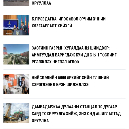
ОРУУЛЛАА
Б.ПҮРЭВДАГВА: ИРЭХ ӨВӨЛ ЭРЧИМ ХҮЧНИЙ
ХЯЗГААРЛАЛТ ХИЙХГҮЙ
ЗАСГИЙН ГАЗРЫН ХУРАЛДААНЫ ШИЙДВЭР:
АЙМГУУДАД БАРИГДАЖ БУЙ ДЦС-ЫН ТӨСЛИЙГ
ҮРГЭЛЖҮҮЛЭХ ЧИГЛЭЛ ӨГЛӨӨ
НИЙСЛЭЛИЙН 5000 ӨРХИЙГ ХИЙН ТҮЛШНИЙ
ХЭРЭГЛЭЭНД БҮРЭН ШИЛЖҮҮЛЛЭЭ
ДАМБАДАРЖАА ДУЛААНЫ СТАНЦАД 10 ДУГААР
САРД ТОХИРУУЛГА ХИЙЖ, ЭНЭ ОНД АШИГЛАЛТАД
ОРУУЛНА