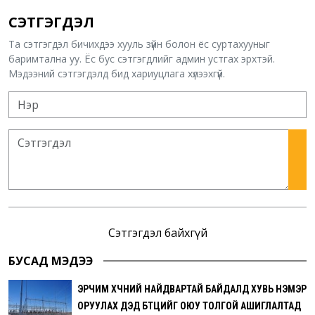
СЭТГЭГДЭЛ
Та сэтгэгдэл бичихдээ хууль зүйн болон ёс суртахууныг
баримтална уу. Ёс бус сэтгэгдлийг админ устгах эрхтэй.
Мэдээний сэтгэгдэлд бид хариуцлага хүлээхгүй.
Сэтгэгдэл байхгүй
БУСАД МЭДЭЭ
ЭРЧИМ ХҮЧНИЙ НАЙДВАРТАЙ БАЙДАЛД ХУВЬ НЭМЭР
ОРУУЛАХ ДЭД БҮТЦИЙГ ОЮУ ТОЛГОЙ АШИГЛАЛТАД