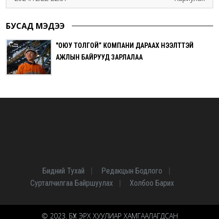
БУСАД МЭДЭЭ
"ОЮУ ТОЛГОЙ” КОМПАНИ ДАРААХ НЭЭЛТТЭЙ
АЖЛЫН БАЙРУУД ЗАРЛАЛАА
Бидний Тухай
Редакцын Бодлого
Сурталчилгаа Байршуулах
Холбоо Барих
© 2023. БҮХ ЭРХ ХУУЛИАР ХАМГААЛАГДСАН