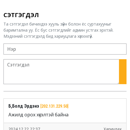
СЭТГЭГДЭЛ
Та сэтгэгдэл бичихдээ хууль зүйн болон ёс суртахууныг
баримтална уу. Ёс бус сэтгэгдлийг админ устгах эрхтэй.
Мэдээний сэтгэгдэлд бид хариуцлага хүлээхгүй.
Б,Болд Эрдэнэ
[202.131.229.50]
Ажилд орох хүсэлтэй байна
2024.12.22 22:37
Хариулах