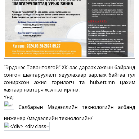
“Эрдэнэс Тавантолгой” ХК-аас дараах ажлын байранд
сонгон шалгаруулалт явуулахаар зарлаж байгаа тул
сонирхсон ажил горилогч та
hub.ett.mn
цахим
хаягаар нэвтэрч хүсэлтээ ирүүлнэ үү.
Үүнд:
Салбарын Мэдээллийн технологийн албанд
инженер /мэдээллийн технологийн/