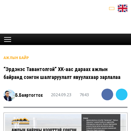
АЖЛЫН БАЙР
“Эрдэнэс Тавантолгой” ХК-аас дараах ажлын
байранд сонгон шалгаруулалт явуулахаар зарлалаа
2024.09.23
7643
Б.Баяртогтох