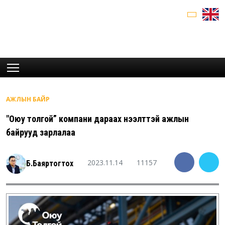
АЖЛЫН БАЙР
"Оюу толгой” компани дараах нээлттэй ажлын
байрууд зарлалаа
2023.11.14
11157
Б.Баяртогтох