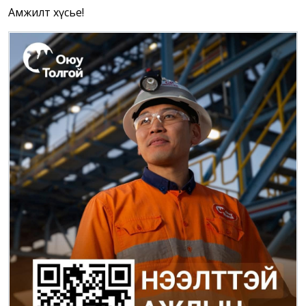
Амжилт хүсье!