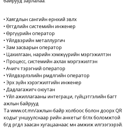
байрууд зарлалаа.
• Хаягдлын сангийн ерөнхий зөвлөх
• Өгөгдлийн системийн инженер
• Өргүүрийн оператор
• Үйлдвэрийн металлургич
• Зам засварын оператор
• Цахилгаан, нарийн хэмжүүрийн мэргэжилтэн
• Процесс, системийн ахлах мэргэжилтэн
• Ачигч тэрэгний оператор
• Үйлдвэрлэлийн өрөмдлөгийн оператор
• Эрх зүйн хэрэгжилтийн инженер
• Дадлагажигч оюутан
• Үйл ажиллагааны интеграци, гүйцэтгэлийн багт
ажлын байрууд
Та www.ot.mn/ажлын-байр холбоос болон доорх QR
кодыг уншуулснаар өөрийн анкетыг бөглөх боломжтой
бөгөөд өргөдлөө заасан хугацаанаас өмнө амжиж илгээгээрэй.