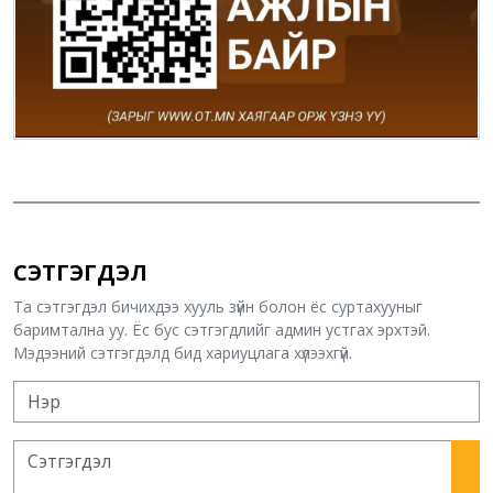
СЭТГЭГДЭЛ
Та сэтгэгдэл бичихдээ хууль зүйн болон ёс суртахууныг
баримтална уу. Ёс бус сэтгэгдлийг админ устгах эрхтэй.
Мэдээний сэтгэгдэлд бид хариуцлага хүлээхгүй.