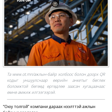
Та www.ot.mn/ажлын-байр холбоос болон доорх QR
кодыг уншуулснаар өөрийн анкетыг бөглөх
боломжтой бөгөөд өргөдлөө заасан хугацаанаас
өмнө амжиж илгээгээрэй.
“Оюу толгой” компани дараах нээлттэй ажлын