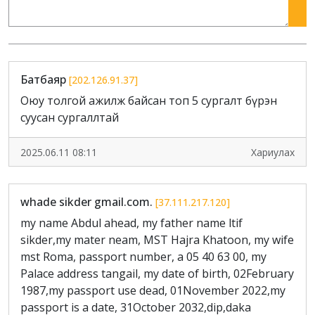
Батбаяр
[202.126.91.37]
Оюу толгой ажилж байсан топ 5 сургалт бүрэн
суусан сургаллтай
2025.06.11 08:11
Хариулах
whade sikder gmail.com.
[37.111.217.120]
my name Abdul ahead, my father name ltif
sikder,my mater neam, MST Hajra Khatoon, my wife
mst Roma, passport number, a 05 40 63 00, my
Palace address tangail, my date of birth, 02February
1987,my passport use dead, 01November 2022,my
passport is a date, 31October 2032,dip,daka