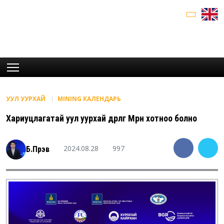
УУЛ УУРХАЙ
MINING КАЛЕНДАРЬ
Хариуцлагатай уул уурхай өдөрлөг Мөрөн хотноо болно
2024.08.28
997
Б.Пүрэв