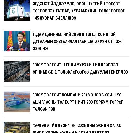
ЭРДЭНЭТ ҮЙЛДВЭР УЛС, ОРОН НУТГИЙН ТӨСӨВТ
ТӨВЛӨРҮҮЛЭХ ТАТВАР, ХУРААМЖИЙН ТӨЛӨВЛӨГӨӨГ
145 ХУВИАР БИЕЛҮҮЛЖЭЭ
Г.ДАМДИННЯМ: НИЙСЛЭЛД ТЭГШ, СОНДГОЙ
ДУГААРЫН ХЯЗГААРЛАЛТААР ШАТАХУУН ОЛГОЖ
ЭХЭЛНЭ
“ОЮУ ТОЛГОЙ”-Н ГҮНИЙ УУРХАЙН ҮЙЛДВЭРЛЭЛ
ЭРЧИМЖИЖ, ТӨЛӨВЛӨГӨӨГӨӨ ДАВУУЛАН БИЕЛҮҮЛЭВ
“ОЮУ ТОЛГОЙ” КОМПАНИ 2013 ОНООС ХОЙШ УС
АШИГЛАСНЫ ТӨЛБӨРТ НИЙТ 233 ТЭРБУМ ТӨГРӨГ
ТӨЛСӨН ГЭВ
"ЭРДЭНЭТ ҮЙЛДВЭР" ТӨҮГ 2026 ОНЫ ЭХНИЙ ХАГАС
ЖИЛД УУЛЫН АЖЛЫН ҮНДСЭН ҮЗҮҮЛЭЛТҮҮДЭЭ