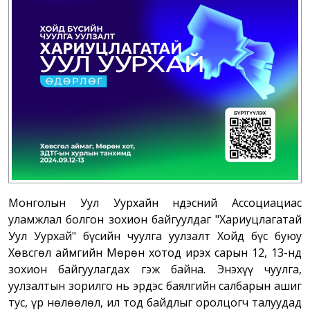
Монголын Уул Уурхайн Үндэсний Ассоциациас
уламжлал болгон зохион байгуулдаг "Хариуцлагатай
Уул Уурхай" бүсийн чуулга уулзалт Хойд бүс буюу
Хөвсгөл аймгийн Мөрөн хотод ирэх сарын 12, 13-нд
зохион байгуулагдах гэж байна. Энэхүү чуулга,
уулзалтын зорилго нь эрдэс баялгийн салбарын ашиг
тус, үр нөлөөлөл, ил тод байдлыг оролцогч талуудад