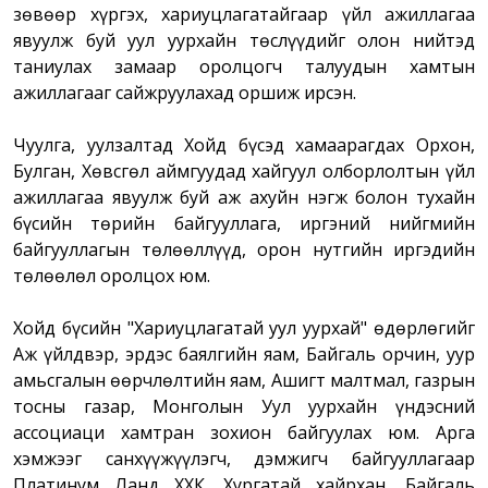
зөвөөр хүргэх, хариуцлагатайгаар үйл ажиллагаа
явуулж буй уул уурхайн төслүүдийг олон нийтэд
таниулах замаар оролцогч талуудын хамтын
ажиллагааг сайжруулахад оршиж ирсэн.
Чуулга, уулзалтад Хойд бүсэд хамаарагдах Орхон,
Булган, Хөвсгөл аймгуудад хайгуул олборлолтын үйл
ажиллагаа явуулж буй аж ахуйн нэгж болон тухайн
бүсийн төрийн байгууллага, иргэний нийгмийн
байгууллагын төлөөллүүд, орон нутгийн иргэдийн
төлөөлөл оролцох юм.
Хойд бүсийн "Хариуцлагатай уул уурхай" өдөрлөгийг
Аж үйлдвэр, эрдэс баялгийн яам, Байгаль орчин, уур
амьсгалын өөрчлөлтийн яам, Ашигт малтмал, газрын
тосны газар, Монголын Уул уурхайн үндэсний
ассоциаци хамтран зохион байгуулах юм. Арга
хэмжээг санхүүжүүлэгч, дэмжигч байгууллагаар
Платинум Ланд ХХК, Хургатай хайрхан, Байгаль