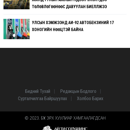
ТӨЛӨВЛӨГӨӨНӨӨС ДАВУУЛАН БИЕЛҮҮЛЖЭЭ
УЛСЫН ХЭМЖЭЭНД АИ-92 АВТОБЕНЗИНИЙ 17
ХОНОГИЙН НӨӨЦТЭЙ БАЙНА
Бидний Тухай
Редакцын Бодлого
Сурталчилгаа Байршуулах
Холбоо Барих
© 2023. БҮХ ЭРХ ХУУЛИАР ХАМГААЛАГДСАН