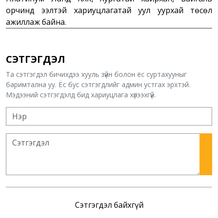
орчинд ээлтэй хариуцлагатай уул уурхай төсөл
ажиллаж байна.
СЭТГЭГДЭЛ
Та сэтгэгдэл бичихдээ хууль зүйн болон ёс суртахууныг
баримтална уу. Ёс бус сэтгэгдлийг админ устгах эрхтэй.
Мэдээний сэтгэгдэлд бид хариуцлага хүлээхгүй.
Сэтгэгдэл байхгүй