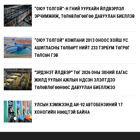
“ОЮУ ТОЛГОЙ”-Н ГҮНИЙ УУРХАЙН ҮЙЛДВЭРЛЭЛ
ЭРЧИМЖИЖ, ТӨЛӨВЛӨГӨӨГӨӨ ДАВУУЛАН БИЕЛҮҮЛЭВ
“ОЮУ ТОЛГОЙ” КОМПАНИ 2013 ОНООС ХОЙШ УС
АШИГЛАСНЫ ТӨЛБӨРТ НИЙТ 233 ТЭРБУМ ТӨГРӨГ
ТӨЛСӨН ГЭВ
"ЭРДЭНЭТ ҮЙЛДВЭР" ТӨҮГ 2026 ОНЫ ЭХНИЙ ХАГАС
ЖИЛД УУЛЫН АЖЛЫН ҮНДСЭН ҮЗҮҮЛЭЛТҮҮДЭЭ
ТӨЛӨВЛӨГӨӨНӨӨС ДАВУУЛАН БИЕЛҮҮЛЖЭЭ
УЛСЫН ХЭМЖЭЭНД АИ-92 АВТОБЕНЗИНИЙ 17
ХОНОГИЙН НӨӨЦТЭЙ БАЙНА