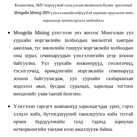
Казакстан, АНУ тэргүүтэй олон улсын томоохон бизнес эрхлэгчид
Mongolia Mining 2024
үзэсгэлэнгийн өдрүүдэд хөрөнгө оруулалт хийх
зорилгоор зочлон ирэхээ мэдэгдлээ.
Mongolia Mining
үзэсгэлэн энэ жилээс Монголын уул
уурхайн мэргэжлийн холбоодын зөвлөлтэй хамтран
ажиллаж, тус зөвлөлийн гишүүн мэргэжлийн холбоодын
оны хурал, семинаруудын үзэсгэлэнгийн үеэр зохион
байгуулна. Уул уурхайн инженерүүд, геологичид,
тэсэлгээчид, өрөмдлөгийн мэргэжлийн семинарууд
зохион байгуулагдаж, уул уурхайн салбарынхан
мэдээлэл авах, бусдаас суралцах, харилцаа тогтоох
нөхцөлийг улам таатай болгоно.
Үзэсгэлэн гаргагч компаниуд харилцагчдаа урих, гэрээ
хэлцэл хийх, бүтээгдэхүүний танилцуулга хийх тусгай
орчин бүрдүүлэхийн тулд тэдэнд зориулан
нетворкингийн танхим нээн ажиллуулж байна.