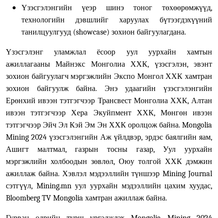
Үзэсгэлэнгийн үеэр шинэ тоног төхөөрөмжүүд,
технологийн дэвшлийг харуулах бүтээгдэхүүний
танилцуулгууд (showcase) зохион байгуулагдана.
Үзэсгэлэнг уламжлал ёсоор уул уурхайн хамтын
ажиллагааны Майнэкс Монголиа ХХК, үзэсгэлэн, эвэнт
зохион байгуулагч мэргэжлийн Экспо Монгол ХХК хамтран
зохион байгуулж байна. Энэ удаагийн үзэсгэлэнгийн
Ерөнхий ивээн тэтгэгчээр Трансвест Монголиа ХХК, Алтан
ивээн тэтгэгчээр
Хера Экуйпмент ХХК, Мөнгөн ивээн
тэтгэгчээр Эйч Эл Кэй Эм Эн ХХК
оролцож байна. Mongolia
Mining 2024 үзэсгэлэнгийн Аж үйлдвэр, эрдэс баялгийн яам,
Ашигт малтмал, газрын тосны газар, Уул уурхайн
мэргэжлийн холбоодын зөвлөл, Оюу толгой ХХК дэмжин
ажиллаж байна.
Хэвлэл мэдээллийн түншээр Mining Journal
сэтгүүл, Mining.mn уул уурхайн мэдээллийн цахим хуудас,
Bloomberg TV Mongolia хамтран ажиллаж байна.
Гурван өдрийн турш үргэлжлэх Mongolia Mining 2024