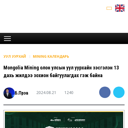
УУЛ УУРХАЙ
MINING КАЛЕНДАРЬ
Mongolia Mining олон улсын уул уурхайн үзэсгэлэн 13
дахь жилдээ зохион байгуулагдах гэж байна
2024.08.21
1240
Б.Пүрэв