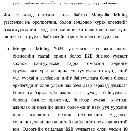
уулзалтад олон улсын 10 гаруй байгууллага бүртгүүлээд байна.
Жилээс жилд өргөжин тэлж байгаа Mongolia Mining
үзэсгэлэн нь оролцогчид, болон зочдодоо хүрэх өгөөжийг
нэмэгдүүлэхийн тулд энэ жилийн хөтөлбөртөө олон зүйл
шинээр нэвтрүүлж байгаагийн зарим онцлогоос дурдвал:
Mongolia Mining 2024 үзэсгэлэн энэ жил шинэ
бизнесийн таатай орчин болох B2B бизнес уулзалт
зохион байгуулахаас гадна томоохон хөрөнгө
оруулагчдыг урьж авчирна. Энэхүү уулзалт нь үндэсний
уул уурхайн салбарын нийт байгууллага болон бизнес
эрхлэгчдийг олон улсын зах зээл дээр гарахад дэмжлэг
болох, салбартаа үйл ажиллагаа явуулдаг байгууллага
болоод бизнес эрхлэгчид биетээр уулзан хамтран
ажиллах бизнесийн шинэ боломжийг нээх уул уурхайн
шинэ дэвшилтэт техник технологийн мэдээлэл
солилцох, харилцан ашигтай шийдлийг олох зорилготой
юм. Одоогийн байдлаар
B2B
уулзалтад олон улсын 10