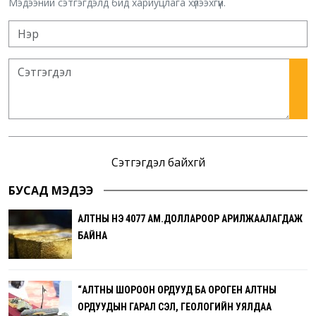
Мэдээний сэтгэгдэлд бид хариуцлага хүлээхгүй.
Сэтгэгдэл байхгүй
БУСАД МЭДЭЭ
АЛТНЫ ҮНЭ 4077 АМ.ДОЛЛАРООР АРИЛЖААЛАГДАЖ
БАЙНА
“АЛТНЫ ШОРООН ОРДУУД БА ОРОГЕН АЛТНЫ
ОРДУУДЫН ГАРАЛ ҮҮСЭЛ, ГЕОЛОГИЙН УЯЛДАА