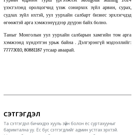
үзэсгэлэнд оролцогчид үзэж сонирхох зүйл арвин, сурах,
судлах зүйл ихтэй, уул уурхайн салбарт бизнес эрхлэгчдэд
өгөөжтэй арга хэмжээнүүдээр дүүрэн байх болно.
Таныг Монголын уул уурхайн салбарын хамгийн том арга
хэмжээнд хүндэтгэн урьж байна . Дэлгэрэнгүй мэдээллийг:
77773010, 80881187 утсаар аваарай.
СЭТГЭГДЭЛ
Та сэтгэгдэл бичихдээ хууль зүйн болон ёс суртахууныг
баримтална уу. Ёс бус сэтгэгдлийг админ устгах эрхтэй.