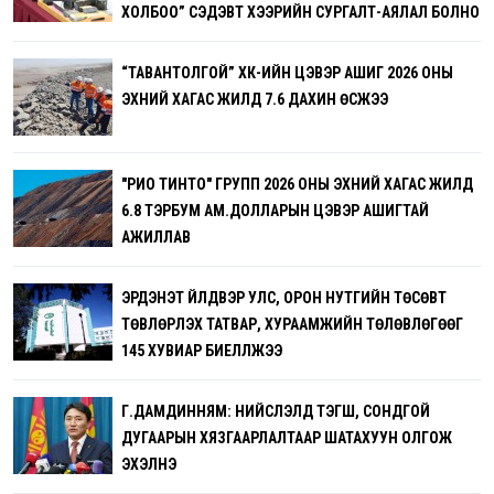
ХОЛБОО” СЭДЭВТ ХЭЭРИЙН СУРГАЛТ-АЯЛАЛ БОЛНО
“ТАВАНТОЛГОЙ” ХК-ИЙН ЦЭВЭР АШИГ 2026 ОНЫ
ЭХНИЙ ХАГАС ЖИЛД 7.6 ДАХИН ӨСЖЭЭ
"РИО ТИНТО" ГРУПП 2026 ОНЫ ЭХНИЙ ХАГАС ЖИЛД
6.8 ТЭРБУМ АМ.ДОЛЛАРЫН ЦЭВЭР АШИГТАЙ
АЖИЛЛАВ
ЭРДЭНЭТ ҮЙЛДВЭР УЛС, ОРОН НУТГИЙН ТӨСӨВТ
ТӨВЛӨРҮҮЛЭХ ТАТВАР, ХУРААМЖИЙН ТӨЛӨВЛӨГӨӨГ
145 ХУВИАР БИЕЛҮҮЛЖЭЭ
Г.ДАМДИННЯМ: НИЙСЛЭЛД ТЭГШ, СОНДГОЙ
ДУГААРЫН ХЯЗГААРЛАЛТААР ШАТАХУУН ОЛГОЖ
ЭХЭЛНЭ