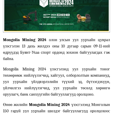
Mongolia Mining 2024
олон улсын уул уурхайн цуврал
үзэсгэлэн 13 дахь жилдээ оны 10 дугаар сарын 09-11-ний
өдрүүдэд Буянт-Ухаа спорт ордонд зохион байгуулагдах гэж
байна.
Mongolia Mining 2024 үзэсгэлэнд уул уурхайн тоног
төхөөрөмж нийлүүлэгчид, хайгуул, олборлолтын компаниуд,
уул уурхайн үйлдвэрлэлийн түүхий эд, бүтээгдэхүүн,
үйлчилгээ нийлүүлэгчид, уул уурхайн төсөлд хөрөнгө
оруулагч, банк санхүүгийн байгууллагууд оролцоно.
Өнөө жилийн
Mongolia Mining 2024
үзэсгэлэнд Монголын
150 гаруй уул уурхайн шилдэг байгууллагууд оролцохоос