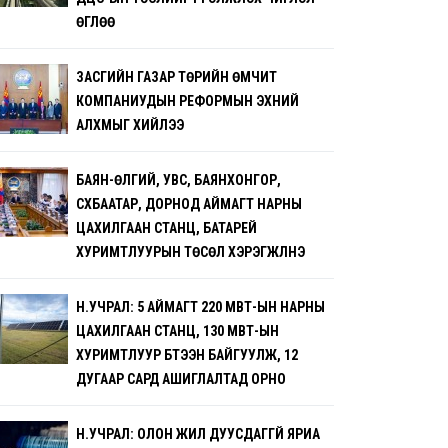
ӨГЛӨӨ
ЗАСГИЙН ГАЗАР ТӨРИЙН ӨМЧИТ
КОМПАНИУДЫН РЕФОРМЫН ЭХНИЙ
АЛХМЫГ ХИЙЛЭЭ
БАЯН-ӨЛГИЙ, УВС, БАЯНХОНГОР,
СҮХБААТАР, ДОРНОД АЙМАГТ НАРНЫ
ЦАХИЛГААН СТАНЦ, БАТАРЕЙ
ХУРИМТЛУУРЫН ТӨСӨЛ ХЭРЭГЖҮҮЛНЭ
Н.УЧРАЛ: 5 АЙМАГТ 220 МВТ-ЫН НАРНЫ
ЦАХИЛГААН СТАНЦ, 130 МВТ-ЫН
ХУРИМТЛУУР БҮТЭЭН БАЙГУУЛЖ, 12
ДУГААР САРД АШИГЛАЛТАД ОРНО
Н.УЧРАЛ: ОЛОН ЖИЛ ДУУСДАГГҮЙ ЯРИА