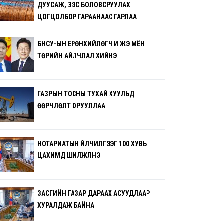
ДУУСАЖ, ЗЭС БОЛОВСРУУЛАХ
ЦОГЦОЛБОР ГАРААНААС ГАРЛАА
БНСУ-ЫН ЕРӨНХИЙЛӨГЧ И ЖЭ МЁН
ТӨРИЙН АЙЛЧЛАЛ ХИЙНЭ
ГАЗРЫН ТОСНЫ ТУХАЙ ХУУЛЬД
ӨӨРЧЛӨЛТ ОРУУЛЛАА
НОТАРИАТЫН ҮЙЛЧИЛГЭЭГ 100 ХУВЬ
ЦАХИМД ШИЛЖҮҮЛНЭ
ЗАСГИЙН ГАЗАР ДАРААХ АСУУДЛААР
ХУРАЛДАЖ БАЙНА