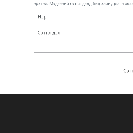
эрхтэй. Мэдээний сэтгэгдэлд бид хариуцлага хүлээх
Сэтг