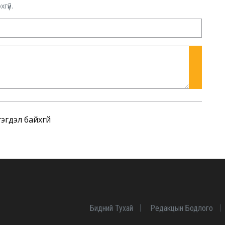
гүй.
эгдэл байхгүй
Бидний Тухай
Редакцын Бодлого