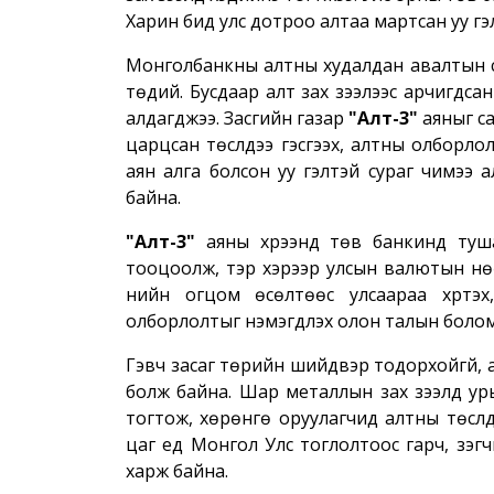
Харин бид улс дотроо алтаа мартсан уу гэл
Монголбанкны алтны худалдан авалтын сар
төдий. Бусдаар алт зах зээлээс арчигдса
алдагджээ. Засгийн газар
"Алт-3"
аяныг са
царцсан төслүүдээ гэсгээх, алтны олборло
аян алга болсон уу гэлтэй сураг чимээ а
байна.
"Алт-3"
аяны хүрээнд төв банкинд туш
тооцоолж, тэр хэрээр улсын валютын нөө
үнийн огцом өсөлтөөс улсаараа хүртэ
олборлолтыг нэмэгдүүлэх олон талын боло
Гэвч засаг төрийн шийдвэр тодорхойгүй, ал
болж байна. Шар металлын зах зээлд урь
тогтож, хөрөнгө оруулагчид алтны төслүү
цаг үед Монгол Улс тоглолтоос гарч, үзэ
харж байна.