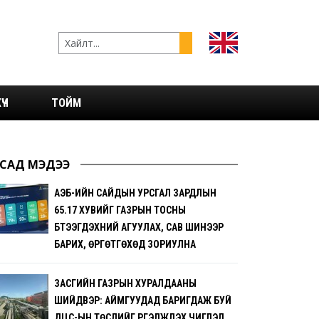
ҮЧ
ТОЙМ
САД МЭДЭЭ
АҮЭБ-ИЙН САЙДЫН УРСГАЛ ЗАРДЛЫН
65.17 ХУВИЙГ ГАЗРЫН ТОСНЫ
БҮТЭЭГДЭХҮҮНИЙ АГУУЛАХ, САВ ШИНЭЭР
БАРИХ, ӨРГӨТГӨХӨД ЗОРИУЛНА
ЗАСГИЙН ГАЗРЫН ХУРАЛДААНЫ
ШИЙДВЭР: АЙМГУУДАД БАРИГДАЖ БУЙ
ДЦС-ЫН ТӨСЛИЙГ ҮРГЭЛЖҮҮЛЭХ ЧИГЛЭЛ