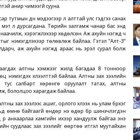
тэй анир чимээгүй сууна.
 тутмын дүн мэдээгээр л алттай улс гэдгээ санах
н мэт үл дурсагдана. Төрийн залгамж чанар бас энд
наачилж, хэрэгжүүлэхээр хөдөлсөн. Аж ахуйн нэгжүүд ч
лтыг нэмэгдүүлэхээр төлөвлөж байлаа. Гэтэл "Алт-3"
лдарч, аж ахуйн нэгжүүд араас нь эрэл сурал болж
аагдах алтны хэмжээг жилд багадаа 8 тонноор
ц нэмэгдэх хүлээлттэй байлаа. Алтны зах зээлийн
х, тус салбарт хөрөнгө оруулалт татах, алтны
мж, бололцоо харагдаж байлаа.
тны зах зээлээс ашиг, орлого хүлээх нь улам бүрхэг
д өмнө байгаагүй өндөр үнэ өдөр бүр шинэчлэгдэн
д рүү анхаарлаа хамгийн ихээр хандуулж байгаа энэ
гчийн суудлаас зах зээлийг өөртөө итгэл муутайхан