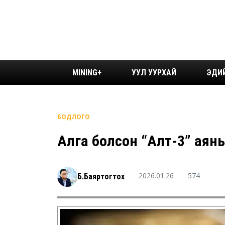
MINING+
УУЛ УУРХАЙ
ЭДИ
БОДЛОГО
Алга болсон “Алт-3” аян
2026.01.26
574
Б.Баяртогтох