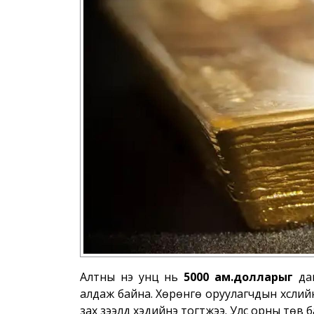
Алтны үнэ унц нь
5000 ам.долларыг
да
алдаж байна. Хөрөнгө оруулагчдын хүслийн
зах зээлд хэдийнэ тогтжээ. Улс орны төв б