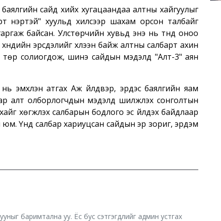
с баялгийн сайд хийх хугацаандаа алтны хайгуулыг
Урт нэртэй" хуульд хилсээр шахам орсон талбайг
ргаж байсан. Улстөрчийн хувьд энэ нь түүнд оноо
хүндийн эрсдэлийг хүлээн байж алтны салбарт ахин
саг төр солиогдож, шинэ сайдын мэдэлд "Алт-3" аян
нь эмхлэн атгах Аж үйлдвэр, эрдэс баялгийн яам
аар алт олборлогчдын мэдэлд шилжүүлэх сонголтын
айг хөгжүүлэх салбарын бодлого эс үйлдэх байдлаар
үй юм. Үүнд салбар хариуцсан сайдын эр зориг, эрдэм
хууныг баримтална уу. Ёс бус сэтгэгдлийг админ устгах