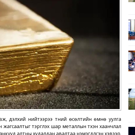
вж, дэлхий нийтээрээ түүний өсөлтийн өмнө уулга
 жагсаалтыг тэргүүлэх шар металлын түүхэн хаанчлал
анкууд алтны худалдан авалтаа нэмэгдүүлсэн хэвээр.