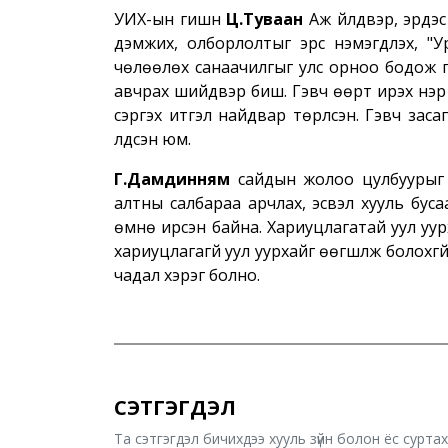
УИХ-ын гишүүн
Ц.Туваан
Аж үйлдвэр, эрдэ
дэмжих, олборлолтыг эрс нэмэгдүүлэх, "
чөлөөлөх санаачилгыг улс орноо бодож га
авчрах шийдвэр биш. Гэвч өөрт ирэх нэр 
сэргэх итгэл найдвар төрүүлсэн. Гэвч за
үлдсэн юм.
Г.Дамдинням
сайдын жолоо цулбуурыг 
алтны салбараа арчлах, эсвэл хууль бус
өмнө ирсэн байна. Хариуцлагатай уул уурх
хариуцлагагүй уул уурхайг өөгшүүлж болохг
чадал хэрэг болно.
СЭТГЭГДЭЛ
Та сэтгэгдэл бичихдээ хууль зүйн болон ёс сурта