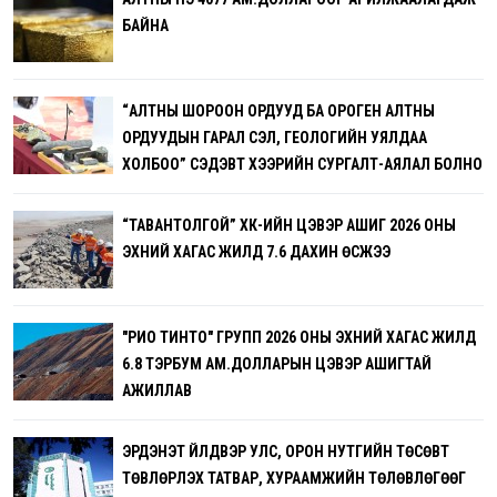
БАЙНА
“АЛТНЫ ШОРООН ОРДУУД БА ОРОГЕН АЛТНЫ
ОРДУУДЫН ГАРАЛ ҮҮСЭЛ, ГЕОЛОГИЙН УЯЛДАА
ХОЛБОО” СЭДЭВТ ХЭЭРИЙН СУРГАЛТ-АЯЛАЛ БОЛНО
“ТАВАНТОЛГОЙ” ХК-ИЙН ЦЭВЭР АШИГ 2026 ОНЫ
ЭХНИЙ ХАГАС ЖИЛД 7.6 ДАХИН ӨСЖЭЭ
"РИО ТИНТО" ГРУПП 2026 ОНЫ ЭХНИЙ ХАГАС ЖИЛД
6.8 ТЭРБУМ АМ.ДОЛЛАРЫН ЦЭВЭР АШИГТАЙ
АЖИЛЛАВ
ЭРДЭНЭТ ҮЙЛДВЭР УЛС, ОРОН НУТГИЙН ТӨСӨВТ
ТӨВЛӨРҮҮЛЭХ ТАТВАР, ХУРААМЖИЙН ТӨЛӨВЛӨГӨӨГ