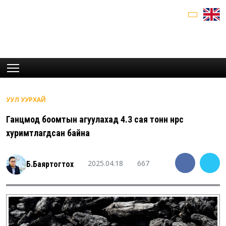
УУЛ УУРХАЙ
Ганцмод боомтын агуулахад 4.3 сая тонн нүүрс
хуримтлагдсан байна
2025.04.18
667
Б.Баяртогтох