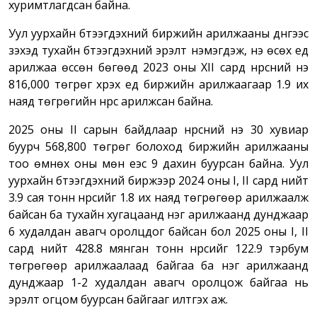
хуримтлагдсан байна.
Уул уурхайн бүтээгдэхүүний биржийн арилжааны дүнгээс
үзэхэд тухайн бүтээгдэхүүний эрэлт нэмэгдэж, үнэ өсөх үед
арилжаа өссөн бөгөөд 2023 оны XII сард нүүрсний үнэ
816,000 төгрөг хүрэх үед биржийн арилжаагаар 1.9 их
наяд төгрөгийн нүүрс арилжсан байна.
2025 оны II сарын байдлаар нүүрсний үнэ 30 хувиар
буурч 568,800 төгрөг болоход биржийн арилжааны
тоо өмнөх оны мөн үеэс 9 дахин буурсан байна. Уул
уурхайн бүтээгдэхүүний биржээр 2024 оны I, II сард нийт
3.9 сая тонн нүүрсийг 1.8 их наяд төгрөгөөр арилжаалж
байсан ба тухайн хугацаанд нэг арилжаанд дунджаар
6 худалдан авагч оролцдог байсан бол 2025 оны I, II
сард нийт 428.8 мянган тонн нүүрсийг 122.9 тэрбум
төгрөгөөр арилжаалаад байгаа ба нэг арилжаанд
дунджаар 1-2 худалдан авагч оролцож байгаа нь
эрэлт огцом буурсан байгааг илтгэх аж.