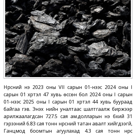
Нүүрсний үнэ 2023 оны VII сарын 01-нээс 2024 оны I
сарын 01 хүртэл 47 хувь өссөн бол 2024 оны I сарын
01-нээс 2025 оны I сарын 01 хүртэл 44 хувь буураад
байгаа гэв. Энэхүү үнийн уналтаас шалтгаалж биржээр
арилжаалагдсан 727.5 сая ам.долларын үнэ бүхий 31
гэрээний 6.83 сая тонн нүүрсний татан авалт хийгдээгүй,
Ганцмод боомтын агуулахад 4.3 сая тонн нүүрс