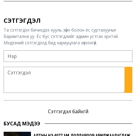
СЭТГЭГДЭЛ
Та сэтгэгдэл бичихдээ хууль зүйн болон ёс суртахууныг
баримтална уу. Ёс бус сэтгэгдлийг админ устгах эрхтэй.
Мэдээний сэтгэгдэлд бид хариуцлага хүлээхгүй.
Сэтгэгдэл байхгүй
БУСАД МЭДЭЭ
АЛТНЫ ҮНЭ 4077 АМ.ДОЛЛАРООР АРИЛЖААЛАГДАЖ