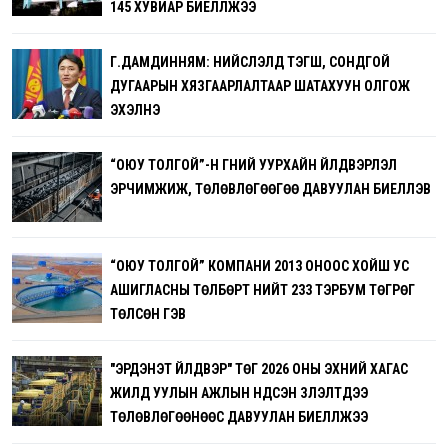
145 ХУВИАР БИЕЛҮҮЛЖЭЭ
Г.ДАМДИННЯМ: НИЙСЛЭЛД ТЭГШ, СОНДГОЙ
ДУГААРЫН ХЯЗГААРЛАЛТААР ШАТАХУУН ОЛГОЖ
ЭХЭЛНЭ
“ОЮУ ТОЛГОЙ”-Н ГҮНИЙ УУРХАЙН ҮЙЛДВЭРЛЭЛ
ЭРЧИМЖИЖ, ТӨЛӨВЛӨГӨӨГӨӨ ДАВУУЛАН БИЕЛҮҮЛЭВ
“ОЮУ ТОЛГОЙ” КОМПАНИ 2013 ОНООС ХОЙШ УС
АШИГЛАСНЫ ТӨЛБӨРТ НИЙТ 233 ТЭРБУМ ТӨГРӨГ
ТӨЛСӨН ГЭВ
"ЭРДЭНЭТ ҮЙЛДВЭР" ТӨҮГ 2026 ОНЫ ЭХНИЙ ХАГАС
ЖИЛД УУЛЫН АЖЛЫН ҮНДСЭН ҮЗҮҮЛЭЛТҮҮДЭЭ
ТӨЛӨВЛӨГӨӨНӨӨС ДАВУУЛАН БИЕЛҮҮЛЖЭЭ